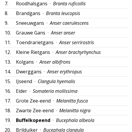
7.
Roodhalsgans ·
Branta ruficollis
8.
Brandgans ·
Branta leucopsis
9.
Sneeuwgans ·
Anser caerulescens
10.
Grauwe Gans ·
Anser anser
11.
Toendrarietgans ·
Anser serrirostris
12.
Kleine Rietgans ·
Anser brachyrhynchus
13.
Kolgans ·
Anser albifrons
14.
Dwerggans ·
Anser erythropus
15.
IJseend ·
Clangula hyemalis
16.
Eider ·
Somateria mollissima
17.
Grote Zee-eend ·
Melanitta fusca
18.
Zwarte Zee-eend ·
Melanitta nigra
19.
Buffelkopeend
·
Bucephala albeola
20.
Brilduiker ·
Bucephala clangula