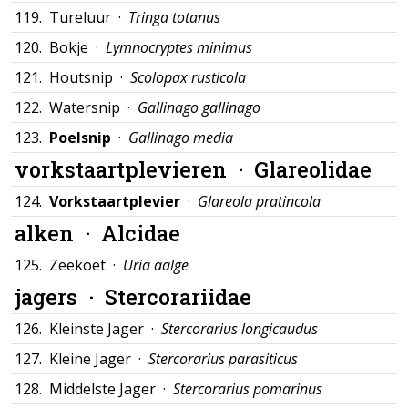
119.
Tureluur ·
Tringa totanus
120.
Bokje ·
Lymnocryptes minimus
121.
Houtsnip ·
Scolopax rusticola
122.
Watersnip ·
Gallinago gallinago
123.
Poelsnip
·
Gallinago media
vorkstaartplevieren ·
Glareolidae
124.
Vorkstaartplevier
·
Glareola pratincola
alken ·
Alcidae
125.
Zeekoet ·
Uria aalge
jagers ·
Stercorariidae
126.
Kleinste Jager ·
Stercorarius longicaudus
127.
Kleine Jager ·
Stercorarius parasiticus
128.
Middelste Jager ·
Stercorarius pomarinus