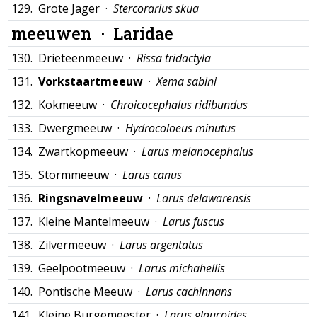
129.
Grote Jager ·
Stercorarius skua
meeuwen ·
Laridae
130.
Drieteenmeeuw ·
Rissa tridactyla
131.
Vorkstaartmeeuw
·
Xema sabini
132.
Kokmeeuw ·
Chroicocephalus ridibundus
133.
Dwergmeeuw ·
Hydrocoloeus minutus
134.
Zwartkopmeeuw ·
Larus melanocephalus
135.
Stormmeeuw ·
Larus canus
136.
Ringsnavelmeeuw
·
Larus delawarensis
137.
Kleine Mantelmeeuw ·
Larus fuscus
138.
Zilvermeeuw ·
Larus argentatus
139.
Geelpootmeeuw ·
Larus michahellis
140.
Pontische Meeuw ·
Larus cachinnans
141.
Kleine Burgemeester ·
Larus glaucoides