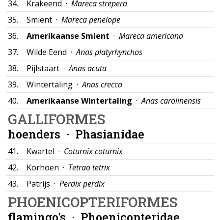
34.
Krakeend ·
Mareca strepera
35.
Smient ·
Mareca penelope
36.
Amerikaanse Smient
·
Mareca americana
37.
Wilde Eend ·
Anas platyrhynchos
38.
Pijlstaart ·
Anas acuta
39.
Wintertaling ·
Anas crecca
40.
Amerikaanse Wintertaling
·
Anas carolinensis
GALLIFORMES
hoenders ·
Phasianidae
41.
Kwartel ·
Coturnix coturnix
42.
Korhoen ·
Tetrao tetrix
43.
Patrijs ·
Perdix perdix
PHOENICOPTERIFORMES
flamingo's ·
Phoenicopteridae