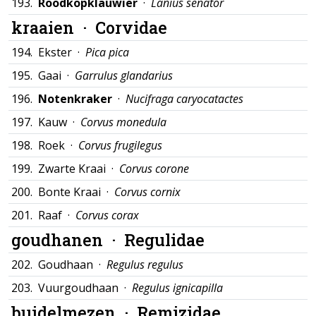
193.
Roodkopklauwier
·
Lanius senator
kraaien ·
Corvidae
194.
Ekster ·
Pica pica
195.
Gaai ·
Garrulus glandarius
196.
Notenkraker
·
Nucifraga caryocatactes
197.
Kauw ·
Corvus monedula
198.
Roek ·
Corvus frugilegus
199.
Zwarte Kraai ·
Corvus corone
200.
Bonte Kraai ·
Corvus cornix
201.
Raaf ·
Corvus corax
goudhanen ·
Regulidae
202.
Goudhaan ·
Regulus regulus
203.
Vuurgoudhaan ·
Regulus ignicapilla
buidelmezen ·
Remizidae