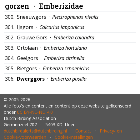
gorzen ·
Emberizidae
300.
Sneeuwgors ·
Plectrophenax nivalis
301.
IJsgors ·
Calcarius lapponicus
302.
Grauwe Gors ·
Emberiza calandra
303.
Ortolaan ·
Emberiza hortulana
304.
Geelgors ·
Emberiza citrinella
305.
Rietgors ·
Emberiza schoeniclus
306.
Dwerggors
·
Emberiza pusilla
© 2005-2026
Alle foto's en content en content op deze website gelicenseerd
onder
CC BY‑NC‑ND 4.0
Dutch Birding Association
Germenzeel 707 · 5403 XD Uden
dutchbirdalerts@dutchbirding.nl
·
Contact
·
Privacy- en
Cookie-voorwaarden
·
Cookie-instellingen