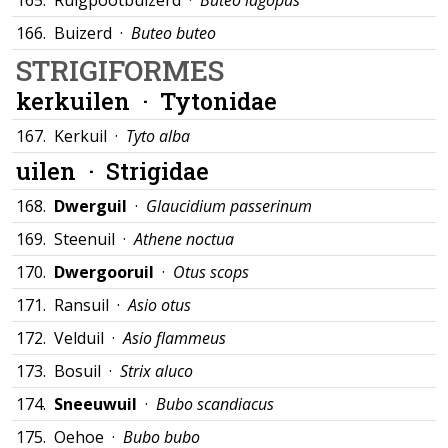
165.
Ruigpootbuizerd ·
Buteo lagopus
166.
Buizerd ·
Buteo buteo
STRIGIFORMES
kerkuilen ·
Tytonidae
167.
Kerkuil ·
Tyto alba
uilen ·
Strigidae
168.
Dwerguil
·
Glaucidium passerinum
169.
Steenuil ·
Athene noctua
170.
Dwergooruil
·
Otus scops
171.
Ransuil ·
Asio otus
172.
Velduil ·
Asio flammeus
173.
Bosuil ·
Strix aluco
174.
Sneeuwuil
·
Bubo scandiacus
175.
Oehoe ·
Bubo bubo