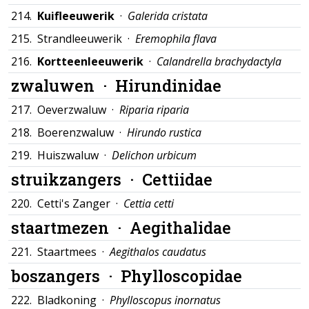
214.
Kuifleeuwerik
·
Galerida cristata
215.
Strandleeuwerik ·
Eremophila flava
216.
Kortteenleeuwerik
·
Calandrella brachydactyla
zwaluwen ·
Hirundinidae
217.
Oeverzwaluw ·
Riparia riparia
218.
Boerenzwaluw ·
Hirundo rustica
219.
Huiszwaluw ·
Delichon urbicum
struikzangers ·
Cettiidae
220.
Cetti's Zanger ·
Cettia cetti
staartmezen ·
Aegithalidae
221.
Staartmees ·
Aegithalos caudatus
boszangers ·
Phylloscopidae
222.
Bladkoning ·
Phylloscopus inornatus