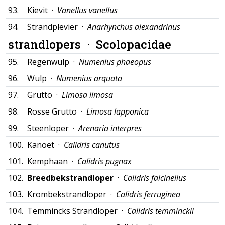
93.
Kievit ·
Vanellus vanellus
94.
Strandplevier ·
Anarhynchus alexandrinus
strandlopers ·
Scolopacidae
95.
Regenwulp ·
Numenius phaeopus
96.
Wulp ·
Numenius arquata
97.
Grutto ·
Limosa limosa
98.
Rosse Grutto ·
Limosa lapponica
99.
Steenloper ·
Arenaria interpres
100.
Kanoet ·
Calidris canutus
101.
Kemphaan ·
Calidris pugnax
102.
Breedbekstrandloper
·
Calidris falcinellus
103.
Krombekstrandloper ·
Calidris ferruginea
104.
Temmincks Strandloper ·
Calidris temminckii