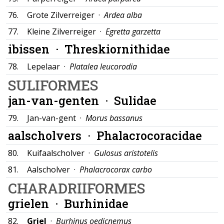
76.
Grote Zilverreiger ·
Ardea alba
77.
Kleine Zilverreiger ·
Egretta garzetta
ibissen ·
Threskiornithidae
78.
Lepelaar ·
Platalea leucorodia
SULIFORMES
jan-van-genten ·
Sulidae
79.
Jan-van-gent ·
Morus bassanus
aalscholvers ·
Phalacrocoracidae
80.
Kuifaalscholver ·
Gulosus aristotelis
81.
Aalscholver ·
Phalacrocorax carbo
CHARADRIIFORMES
grielen ·
Burhinidae
82.
Griel
·
Burhinus oedicnemus