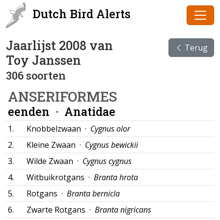
Dutch Bird Alerts
Jaarlijst 2008 van
Terug
Toy Janssen
306 soorten
ANSERIFORMES
eenden ·
Anatidae
1.
Knobbelzwaan ·
Cygnus olor
2.
Kleine Zwaan ·
Cygnus bewickii
3.
Wilde Zwaan ·
Cygnus cygnus
4.
Witbuikrotgans ·
Branta hrota
5.
Rotgans ·
Branta bernicla
6.
Zwarte Rotgans ·
Branta nigricans