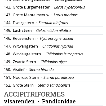
142.
Grote Burgemeester ·
Larus hyperboreus
143.
Grote Mantelmeeuw ·
Larus marinus
144.
Dwergstern ·
Sternula albifrons
145.
Lachstern
·
Gelochelidon nilotica
146.
Reuzenstern ·
Hydroprogne caspia
147.
Witwangstern ·
Chlidonias hybrida
148.
Witvleugelstern ·
Chlidonias leucopterus
149.
Zwarte Stern ·
Chlidonias niger
150.
Visdief ·
Sterna hirundo
151.
Noordse Stern ·
Sterna paradisaea
152.
Grote Stern ·
Sterna sandvicensis
ACCIPITRIFORMES
visarenden ·
Pandionidae