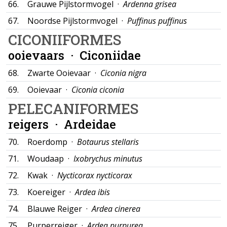
66.
Grauwe Pijlstormvogel ·
Ardenna grisea
67.
Noordse Pijlstormvogel ·
Puffinus puffinus
CICONIIFORMES
ooievaars ·
Ciconiidae
68.
Zwarte Ooievaar ·
Ciconia nigra
69.
Ooievaar ·
Ciconia ciconia
PELECANIFORMES
reigers ·
Ardeidae
70.
Roerdomp ·
Botaurus stellaris
71.
Woudaap ·
Ixobrychus minutus
72.
Kwak ·
Nycticorax nycticorax
73.
Koereiger ·
Ardea ibis
74.
Blauwe Reiger ·
Ardea cinerea
75.
Purperreiger ·
Ardea purpurea