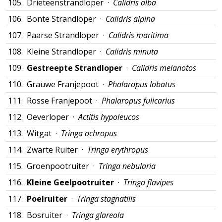
105.
Drieteenstrandloper ·
Calidris alba
106.
Bonte Strandloper ·
Calidris alpina
107.
Paarse Strandloper ·
Calidris maritima
108.
Kleine Strandloper ·
Calidris minuta
109.
Gestreepte Strandloper
·
Calidris melanotos
110.
Grauwe Franjepoot ·
Phalaropus lobatus
111.
Rosse Franjepoot ·
Phalaropus fulicarius
112.
Oeverloper ·
Actitis hypoleucos
113.
Witgat ·
Tringa ochropus
114.
Zwarte Ruiter ·
Tringa erythropus
115.
Groenpootruiter ·
Tringa nebularia
116.
Kleine Geelpootruiter
·
Tringa flavipes
117.
Poelruiter
·
Tringa stagnatilis
118.
Bosruiter ·
Tringa glareola