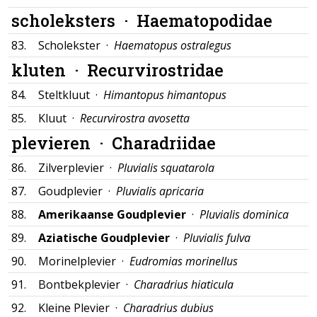
scholeksters ·
Haematopodidae
83.
Scholekster ·
Haematopus ostralegus
kluten ·
Recurvirostridae
84.
Steltkluut ·
Himantopus himantopus
85.
Kluut ·
Recurvirostra avosetta
plevieren ·
Charadriidae
86.
Zilverplevier ·
Pluvialis squatarola
87.
Goudplevier ·
Pluvialis apricaria
88.
Amerikaanse Goudplevier
·
Pluvialis dominica
89.
Aziatische Goudplevier
·
Pluvialis fulva
90.
Morinelplevier ·
Eudromias morinellus
91.
Bontbekplevier ·
Charadrius hiaticula
92.
Kleine Plevier ·
Charadrius dubius