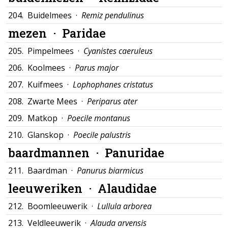
204.
Buidelmees ·
Remiz pendulinus
mezen ·
Paridae
205.
Pimpelmees ·
Cyanistes caeruleus
206.
Koolmees ·
Parus major
207.
Kuifmees ·
Lophophanes cristatus
208.
Zwarte Mees ·
Periparus ater
209.
Matkop ·
Poecile montanus
210.
Glanskop ·
Poecile palustris
baardmannen ·
Panuridae
211.
Baardman ·
Panurus biarmicus
leeuweriken ·
Alaudidae
212.
Boomleeuwerik ·
Lullula arborea
213.
Veldleeuwerik ·
Alauda arvensis