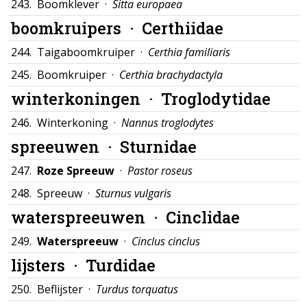
243.
Boomklever ·
Sitta europaea
boomkruipers ·
Certhiidae
244.
Taigaboomkruiper ·
Certhia familiaris
245.
Boomkruiper ·
Certhia brachydactyla
winterkoningen ·
Troglodytidae
246.
Winterkoning ·
Nannus troglodytes
spreeuwen ·
Sturnidae
247.
Roze Spreeuw
·
Pastor roseus
248.
Spreeuw ·
Sturnus vulgaris
waterspreeuwen ·
Cinclidae
249.
Waterspreeuw
·
Cinclus cinclus
lijsters ·
Turdidae
250.
Beflijster ·
Turdus torquatus