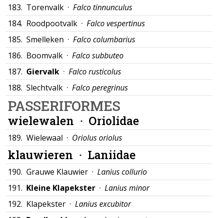
183.
Torenvalk ·
Falco tinnunculus
184.
Roodpootvalk ·
Falco vespertinus
185.
Smelleken ·
Falco columbarius
186.
Boomvalk ·
Falco subbuteo
187.
Giervalk
·
Falco rusticolus
188.
Slechtvalk ·
Falco peregrinus
PASSERIFORMES
wielewalen ·
Oriolidae
189.
Wielewaal ·
Oriolus oriolus
klauwieren ·
Laniidae
190.
Grauwe Klauwier ·
Lanius collurio
191.
Kleine Klapekster
·
Lanius minor
192.
Klapekster ·
Lanius excubitor