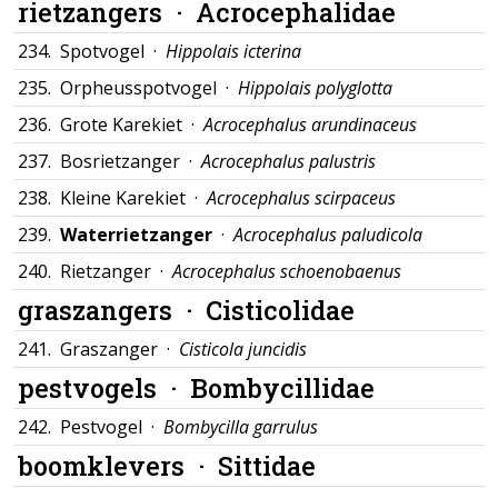
rietzangers ·
Acrocephalidae
234.
Spotvogel ·
Hippolais icterina
235.
Orpheusspotvogel ·
Hippolais polyglotta
236.
Grote Karekiet ·
Acrocephalus arundinaceus
237.
Bosrietzanger ·
Acrocephalus palustris
238.
Kleine Karekiet ·
Acrocephalus scirpaceus
239.
Waterrietzanger
·
Acrocephalus paludicola
240.
Rietzanger ·
Acrocephalus schoenobaenus
graszangers ·
Cisticolidae
241.
Graszanger ·
Cisticola juncidis
pestvogels ·
Bombycillidae
242.
Pestvogel ·
Bombycilla garrulus
boomklevers ·
Sittidae