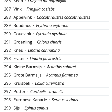
286.
Keep ·
Fringilla montifringilla
287.
Vink ·
Fringilla coelebs
288.
Appelvink ·
Coccothraustes coccothraustes
289.
Roodmus ·
Erythrina erythrina
290.
Goudvink ·
Pyrrhula pyrrhula
291.
Groenling ·
Chloris chloris
292.
Kneu ·
Linaria cannabina
293.
Frater ·
Linaria flavirostris
294.
Kleine Barmsijs ·
Acanthis cabaret
295.
Grote Barmsijs ·
Acanthis flammea
296.
Kruisbek ·
Loxia curvirostra
297.
Putter ·
Carduelis carduelis
298.
Europese Kanarie ·
Serinus serinus
299.
Sijs ·
Spinus spinus