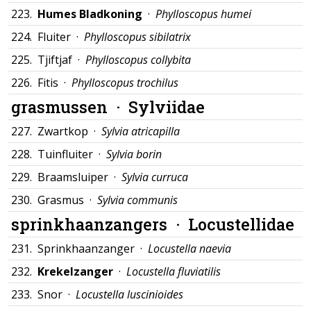
223.
Humes Bladkoning
·
Phylloscopus humei
224.
Fluiter ·
Phylloscopus sibilatrix
225.
Tjiftjaf ·
Phylloscopus collybita
226.
Fitis ·
Phylloscopus trochilus
grasmussen ·
Sylviidae
227.
Zwartkop ·
Sylvia atricapilla
228.
Tuinfluiter ·
Sylvia borin
229.
Braamsluiper ·
Sylvia curruca
230.
Grasmus ·
Sylvia communis
sprinkhaanzangers ·
Locustellidae
231.
Sprinkhaanzanger ·
Locustella naevia
232.
Krekelzanger
·
Locustella fluviatilis
233.
Snor ·
Locustella luscinioides