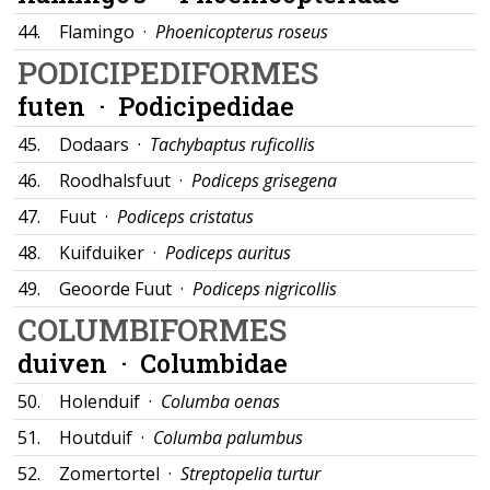
44.
Flamingo ·
Phoenicopterus roseus
PODICIPEDIFORMES
futen ·
Podicipedidae
45.
Dodaars ·
Tachybaptus ruficollis
46.
Roodhalsfuut ·
Podiceps grisegena
47.
Fuut ·
Podiceps cristatus
48.
Kuifduiker ·
Podiceps auritus
49.
Geoorde Fuut ·
Podiceps nigricollis
COLUMBIFORMES
duiven ·
Columbidae
50.
Holenduif ·
Columba oenas
51.
Houtduif ·
Columba palumbus
52.
Zomertortel ·
Streptopelia turtur