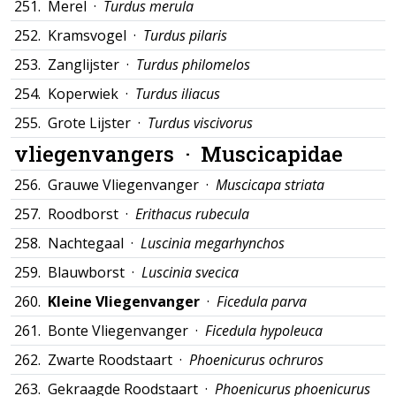
251.
Merel ·
Turdus merula
252.
Kramsvogel ·
Turdus pilaris
253.
Zanglijster ·
Turdus philomelos
254.
Koperwiek ·
Turdus iliacus
255.
Grote Lijster ·
Turdus viscivorus
vliegenvangers ·
Muscicapidae
256.
Grauwe Vliegenvanger ·
Muscicapa striata
257.
Roodborst ·
Erithacus rubecula
258.
Nachtegaal ·
Luscinia megarhynchos
259.
Blauwborst ·
Luscinia svecica
260.
Kleine Vliegenvanger
·
Ficedula parva
261.
Bonte Vliegenvanger ·
Ficedula hypoleuca
262.
Zwarte Roodstaart ·
Phoenicurus ochruros
263.
Gekraagde Roodstaart ·
Phoenicurus phoenicurus