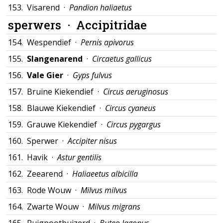
153.
Visarend ·
Pandion haliaetus
sperwers ·
Accipitridae
154.
Wespendief ·
Pernis apivorus
155.
Slangenarend
·
Circaetus gallicus
156.
Vale Gier
·
Gyps fulvus
157.
Bruine Kiekendief ·
Circus aeruginosus
158.
Blauwe Kiekendief ·
Circus cyaneus
159.
Grauwe Kiekendief ·
Circus pygargus
160.
Sperwer ·
Accipiter nisus
161.
Havik ·
Astur gentilis
162.
Zeearend ·
Haliaeetus albicilla
163.
Rode Wouw ·
Milvus milvus
164.
Zwarte Wouw ·
Milvus migrans