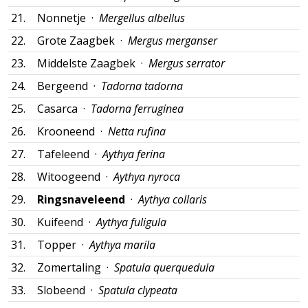
21.
Nonnetje ·
Mergellus albellus
22.
Grote Zaagbek ·
Mergus merganser
23.
Middelste Zaagbek ·
Mergus serrator
24.
Bergeend ·
Tadorna tadorna
25.
Casarca ·
Tadorna ferruginea
26.
Krooneend ·
Netta rufina
27.
Tafeleend ·
Aythya ferina
28.
Witoogeend ·
Aythya nyroca
29.
Ringsnaveleend
·
Aythya collaris
30.
Kuifeend ·
Aythya fuligula
31.
Topper ·
Aythya marila
32.
Zomertaling ·
Spatula querquedula
33.
Slobeend ·
Spatula clypeata