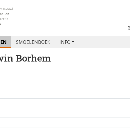
TEN
SMOELENBOEK
INFO
win Borhem