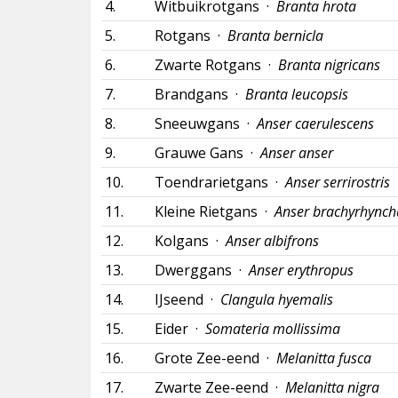
4.
Witbuikrotgans ·
Branta hrota
5.
Rotgans ·
Branta bernicla
6.
Zwarte Rotgans ·
Branta nigricans
7.
Brandgans ·
Branta leucopsis
8.
Sneeuwgans ·
Anser caerulescens
9.
Grauwe Gans ·
Anser anser
10.
Toendrarietgans ·
Anser serrirostris
11.
Kleine Rietgans ·
Anser brachyrhynch
12.
Kolgans ·
Anser albifrons
13.
Dwerggans ·
Anser erythropus
14.
IJseend ·
Clangula hyemalis
15.
Eider ·
Somateria mollissima
16.
Grote Zee-eend ·
Melanitta fusca
17.
Zwarte Zee-eend ·
Melanitta nigra