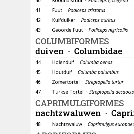
40.
Roodhalsfuut ·
Podiceps grisegena
41.
Fuut ·
Podiceps cristatus
42.
Kuifduiker ·
Podiceps auritus
43.
Geoorde Fuut ·
Podiceps nigricollis
COLUMBIFORMES
duiven ·
Columbidae
44.
Holenduif ·
Columba oenas
45.
Houtduif ·
Columba palumbus
46.
Zomertortel ·
Streptopelia turtur
47.
Turkse Tortel ·
Streptopelia decaoct
CAPRIMULGIFORMES
nachtzwaluwen ·
Capr
48.
Nachtzwaluw ·
Caprimulgus europae