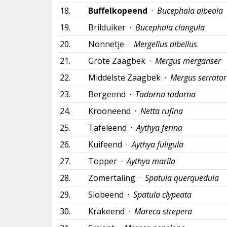
18.
Buffelkopeend
·
Bucephala albeola
19.
Brilduiker ·
Bucephala clangula
20.
Nonnetje ·
Mergellus albellus
21.
Grote Zaagbek ·
Mergus merganser
22.
Middelste Zaagbek ·
Mergus serrator
23.
Bergeend ·
Tadorna tadorna
24.
Krooneend ·
Netta rufina
25.
Tafeleend ·
Aythya ferina
26.
Kuifeend ·
Aythya fuligula
27.
Topper ·
Aythya marila
28.
Zomertaling ·
Spatula querquedula
29.
Slobeend ·
Spatula clypeata
30.
Krakeend ·
Mareca strepera