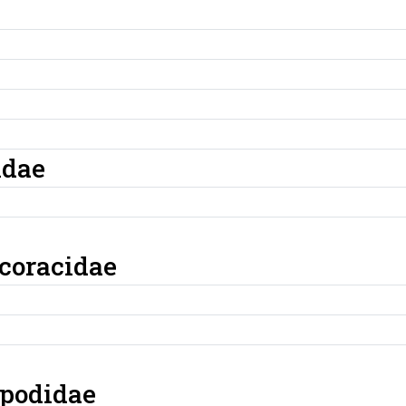
idae
coracidae
podidae