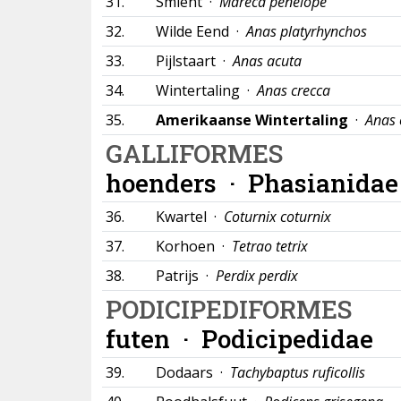
31.
Smient ·
Mareca penelope
32.
Wilde Eend ·
Anas platyrhynchos
33.
Pijlstaart ·
Anas acuta
34.
Wintertaling ·
Anas crecca
35.
Amerikaanse Wintertaling
·
Anas 
GALLIFORMES
hoenders ·
Phasianidae
36.
Kwartel ·
Coturnix coturnix
37.
Korhoen ·
Tetrao tetrix
38.
Patrijs ·
Perdix perdix
PODICIPEDIFORMES
futen ·
Podicipedidae
39.
Dodaars ·
Tachybaptus ruficollis