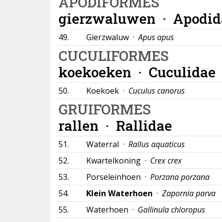
APODIFORMES
gierzwaluwen ·
Apodid
49.
Gierzwaluw ·
Apus apus
CUCULIFORMES
koekoeken ·
Cuculidae
50.
Koekoek ·
Cuculus canorus
GRUIFORMES
rallen ·
Rallidae
51.
Waterral ·
Rallus aquaticus
52.
Kwartelkoning ·
Crex crex
53.
Porseleinhoen ·
Porzana porzana
54.
Klein Waterhoen
·
Zapornia parva
55.
Waterhoen ·
Gallinula chloropus