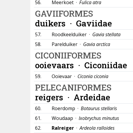
56.
Meerkoet ·
Fulica atra
GAVIIFORMES
duikers ·
Gaviidae
57.
Roodkeelduiker ·
Gavia stellata
58.
Parelduiker ·
Gavia arctica
CICONIIFORMES
ooievaars ·
Ciconiidae
59.
Ooievaar ·
Ciconia ciconia
PELECANIFORMES
reigers ·
Ardeidae
60.
Roerdomp ·
Botaurus stellaris
61.
Woudaap ·
Ixobrychus minutus
62.
Ralreiger
·
Ardeola ralloides