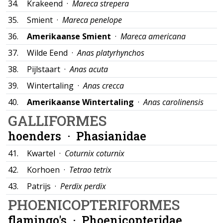
34.
Krakeend ·
Mareca strepera
35.
Smient ·
Mareca penelope
36.
Amerikaanse Smient
·
Mareca americana
37.
Wilde Eend ·
Anas platyrhynchos
38.
Pijlstaart ·
Anas acuta
39.
Wintertaling ·
Anas crecca
40.
Amerikaanse Wintertaling
·
Anas carolinensis
GALLIFORMES
hoenders ·
Phasianidae
41.
Kwartel ·
Coturnix coturnix
42.
Korhoen ·
Tetrao tetrix
43.
Patrijs ·
Perdix perdix
PHOENICOPTERIFORMES
flamingo's ·
Phoenicopteridae