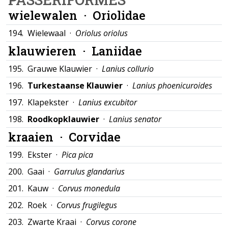
wielewalen ·
Oriolidae
194.
Wielewaal ·
Oriolus oriolus
klauwieren ·
Laniidae
195.
Grauwe Klauwier ·
Lanius collurio
196.
Turkestaanse Klauwier
·
Lanius phoenicuroides
197.
Klapekster ·
Lanius excubitor
198.
Roodkopklauwier
·
Lanius senator
kraaien ·
Corvidae
199.
Ekster ·
Pica pica
200.
Gaai ·
Garrulus glandarius
201.
Kauw ·
Corvus monedula
202.
Roek ·
Corvus frugilegus
203.
Zwarte Kraai ·
Corvus corone