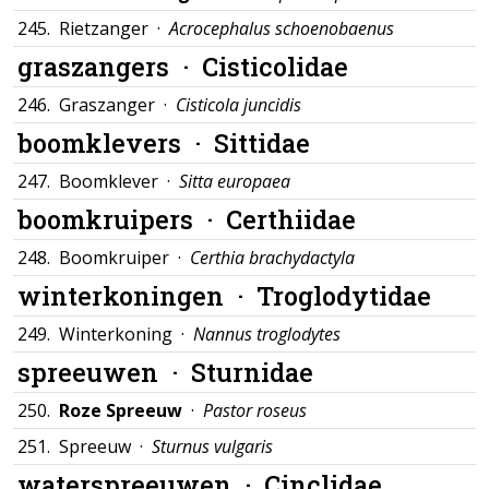
245.
Rietzanger ·
Acrocephalus schoenobaenus
graszangers ·
Cisticolidae
246.
Graszanger ·
Cisticola juncidis
boomklevers ·
Sittidae
247.
Boomklever ·
Sitta europaea
boomkruipers ·
Certhiidae
248.
Boomkruiper ·
Certhia brachydactyla
winterkoningen ·
Troglodytidae
249.
Winterkoning ·
Nannus troglodytes
spreeuwen ·
Sturnidae
250.
Roze Spreeuw
·
Pastor roseus
251.
Spreeuw ·
Sturnus vulgaris
waterspreeuwen ·
Cinclidae