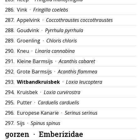
286.
Vink ·
Fringilla coelebs
287.
Appelvink ·
Coccothraustes coccothraustes
288.
Goudvink ·
Pyrrhula pyrrhula
289.
Groenling ·
Chloris chloris
290.
Kneu ·
Linaria cannabina
291.
Kleine Barmsijs ·
Acanthis cabaret
292.
Grote Barmsijs ·
Acanthis flammea
293.
Witbandkruisbek
·
Loxia leucoptera
294.
Kruisbek ·
Loxia curvirostra
295.
Putter ·
Carduelis carduelis
296.
Europese Kanarie ·
Serinus serinus
297.
Sijs ·
Spinus spinus
gorzen ·
Emberizidae