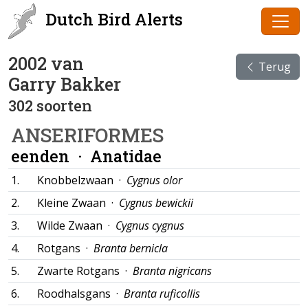
Dutch Bird Alerts
2002 van
Terug
Garry Bakker
302 soorten
ANSERIFORMES
eenden ·
Anatidae
1.
Knobbelzwaan ·
Cygnus olor
2.
Kleine Zwaan ·
Cygnus bewickii
3.
Wilde Zwaan ·
Cygnus cygnus
4.
Rotgans ·
Branta bernicla
5.
Zwarte Rotgans ·
Branta nigricans
6.
Roodhalsgans ·
Branta ruficollis