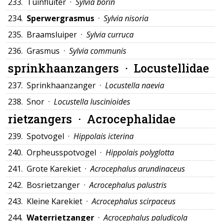
233.
Tuinfluiter ·
Sylvia borin
234.
Sperwergrasmus
·
Sylvia nisoria
235.
Braamsluiper ·
Sylvia curruca
236.
Grasmus ·
Sylvia communis
sprinkhaanzangers ·
Locustellidae
237.
Sprinkhaanzanger ·
Locustella naevia
238.
Snor ·
Locustella luscinioides
rietzangers ·
Acrocephalidae
239.
Spotvogel ·
Hippolais icterina
240.
Orpheusspotvogel ·
Hippolais polyglotta
241.
Grote Karekiet ·
Acrocephalus arundinaceus
242.
Bosrietzanger ·
Acrocephalus palustris
243.
Kleine Karekiet ·
Acrocephalus scirpaceus
244.
Waterrietzanger
·
Acrocephalus paludicola