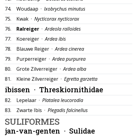
74.
Woudaap ·
Ixobrychus minutus
75.
Kwak ·
Nycticorax nycticorax
76.
Ralreiger
·
Ardeola ralloides
77.
Koereiger ·
Ardea ibis
78.
Blauwe Reiger ·
Ardea cinerea
79.
Purperreiger ·
Ardea purpurea
80.
Grote Zilverreiger ·
Ardea alba
81.
Kleine Zilverreiger ·
Egretta garzetta
ibissen ·
Threskiornithidae
82.
Lepelaar ·
Platalea leucorodia
83.
Zwarte Ibis ·
Plegadis falcinellus
SULIFORMES
jan-van-genten ·
Sulidae