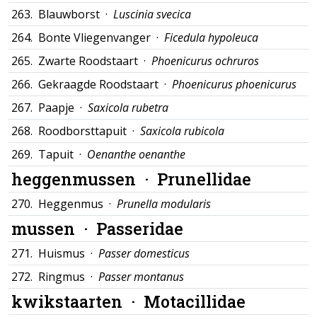
263.
Blauwborst ·
Luscinia svecica
264.
Bonte Vliegenvanger ·
Ficedula hypoleuca
265.
Zwarte Roodstaart ·
Phoenicurus ochruros
266.
Gekraagde Roodstaart ·
Phoenicurus phoenicurus
267.
Paapje ·
Saxicola rubetra
268.
Roodborsttapuit ·
Saxicola rubicola
269.
Tapuit ·
Oenanthe oenanthe
heggenmussen ·
Prunellidae
270.
Heggenmus ·
Prunella modularis
mussen ·
Passeridae
271.
Huismus ·
Passer domesticus
272.
Ringmus ·
Passer montanus
kwikstaarten ·
Motacillidae