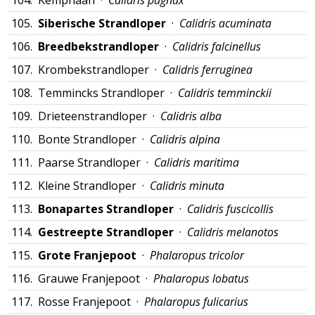
104.
Kemphaan ·
Calidris pugnax
105.
Siberische Strandloper
·
Calidris acuminata
106.
Breedbekstrandloper
·
Calidris falcinellus
107.
Krombekstrandloper ·
Calidris ferruginea
108.
Temmincks Strandloper ·
Calidris temminckii
109.
Drieteenstrandloper ·
Calidris alba
110.
Bonte Strandloper ·
Calidris alpina
111.
Paarse Strandloper ·
Calidris maritima
112.
Kleine Strandloper ·
Calidris minuta
113.
Bonapartes Strandloper
·
Calidris fuscicollis
114.
Gestreepte Strandloper
·
Calidris melanotos
115.
Grote Franjepoot
·
Phalaropus tricolor
116.
Grauwe Franjepoot ·
Phalaropus lobatus
117.
Rosse Franjepoot ·
Phalaropus fulicarius