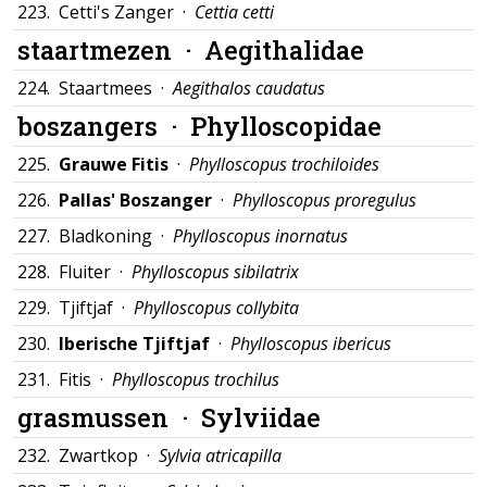
223.
Cetti's Zanger ·
Cettia cetti
staartmezen ·
Aegithalidae
224.
Staartmees ·
Aegithalos caudatus
boszangers ·
Phylloscopidae
225.
Grauwe Fitis
·
Phylloscopus trochiloides
226.
Pallas' Boszanger
·
Phylloscopus proregulus
227.
Bladkoning ·
Phylloscopus inornatus
228.
Fluiter ·
Phylloscopus sibilatrix
229.
Tjiftjaf ·
Phylloscopus collybita
230.
Iberische Tjiftjaf
·
Phylloscopus ibericus
231.
Fitis ·
Phylloscopus trochilus
grasmussen ·
Sylviidae
232.
Zwartkop ·
Sylvia atricapilla