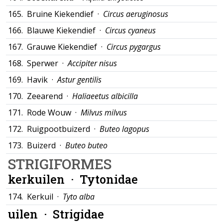
165.
Bruine Kiekendief ·
Circus aeruginosus
166.
Blauwe Kiekendief ·
Circus cyaneus
167.
Grauwe Kiekendief ·
Circus pygargus
168.
Sperwer ·
Accipiter nisus
169.
Havik ·
Astur gentilis
170.
Zeearend ·
Haliaeetus albicilla
171.
Rode Wouw ·
Milvus milvus
172.
Ruigpootbuizerd ·
Buteo lagopus
173.
Buizerd ·
Buteo buteo
STRIGIFORMES
kerkuilen ·
Tytonidae
174.
Kerkuil ·
Tyto alba
uilen ·
Strigidae