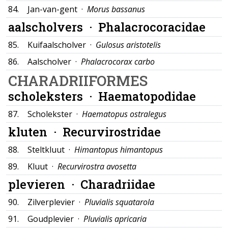
84.
Jan-van-gent ·
Morus bassanus
aalscholvers ·
Phalacrocoracidae
85.
Kuifaalscholver ·
Gulosus aristotelis
86.
Aalscholver ·
Phalacrocorax carbo
CHARADRIIFORMES
scholeksters ·
Haematopodidae
87.
Scholekster ·
Haematopus ostralegus
kluten ·
Recurvirostridae
88.
Steltkluut ·
Himantopus himantopus
89.
Kluut ·
Recurvirostra avosetta
plevieren ·
Charadriidae
90.
Zilverplevier ·
Pluvialis squatarola
91.
Goudplevier ·
Pluvialis apricaria