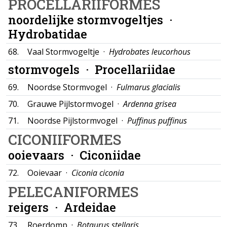
PROCELLARIIFORMES
noordelijke stormvogeltjes ·
Hydrobatidae
68.
Vaal Stormvogeltje ·
Hydrobates leucorhous
stormvogels ·
Procellariidae
69.
Noordse Stormvogel ·
Fulmarus glacialis
70.
Grauwe Pijlstormvogel ·
Ardenna grisea
71.
Noordse Pijlstormvogel ·
Puffinus puffinus
CICONIIFORMES
ooievaars ·
Ciconiidae
72.
Ooievaar ·
Ciconia ciconia
PELECANIFORMES
reigers ·
Ardeidae
73.
Roerdomp ·
Botaurus stellaris