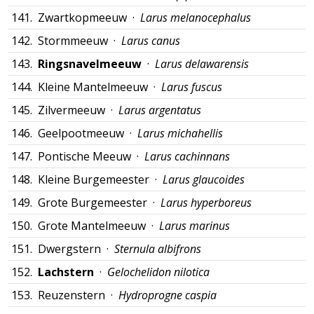
141.
Zwartkopmeeuw ·
Larus melanocephalus
142.
Stormmeeuw ·
Larus canus
143.
Ringsnavelmeeuw
·
Larus delawarensis
144.
Kleine Mantelmeeuw ·
Larus fuscus
145.
Zilvermeeuw ·
Larus argentatus
146.
Geelpootmeeuw ·
Larus michahellis
147.
Pontische Meeuw ·
Larus cachinnans
148.
Kleine Burgemeester ·
Larus glaucoides
149.
Grote Burgemeester ·
Larus hyperboreus
150.
Grote Mantelmeeuw ·
Larus marinus
151.
Dwergstern ·
Sternula albifrons
152.
Lachstern
·
Gelochelidon nilotica
153.
Reuzenstern ·
Hydroprogne caspia