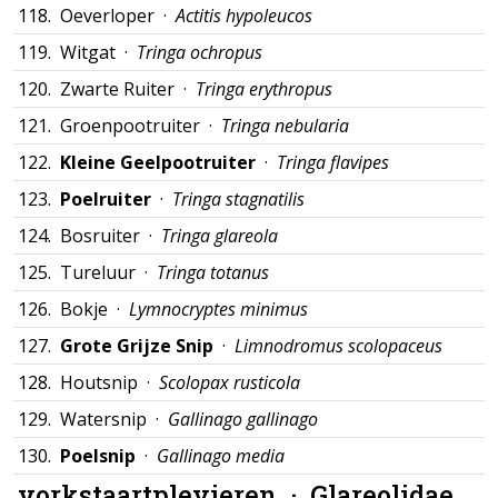
118.
Oeverloper ·
Actitis hypoleucos
119.
Witgat ·
Tringa ochropus
120.
Zwarte Ruiter ·
Tringa erythropus
121.
Groenpootruiter ·
Tringa nebularia
122.
Kleine Geelpootruiter
·
Tringa flavipes
123.
Poelruiter
·
Tringa stagnatilis
124.
Bosruiter ·
Tringa glareola
125.
Tureluur ·
Tringa totanus
126.
Bokje ·
Lymnocryptes minimus
127.
Grote Grijze Snip
·
Limnodromus scolopaceus
128.
Houtsnip ·
Scolopax rusticola
129.
Watersnip ·
Gallinago gallinago
130.
Poelsnip
·
Gallinago media
vorkstaartplevieren ·
Glareolidae