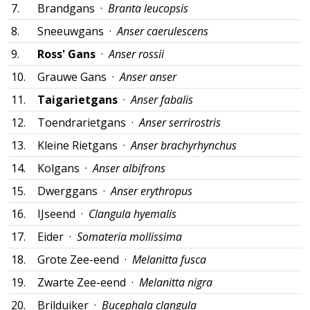
7.
Brandgans ·
Branta leucopsis
8.
Sneeuwgans ·
Anser caerulescens
9.
Ross' Gans
·
Anser rossii
10.
Grauwe Gans ·
Anser anser
11.
Taigarietgans
·
Anser fabalis
12.
Toendrarietgans ·
Anser serrirostris
13.
Kleine Rietgans ·
Anser brachyrhynchus
14.
Kolgans ·
Anser albifrons
15.
Dwerggans ·
Anser erythropus
16.
IJseend ·
Clangula hyemalis
17.
Eider ·
Somateria mollissima
18.
Grote Zee-eend ·
Melanitta fusca
19.
Zwarte Zee-eend ·
Melanitta nigra
20.
Brilduiker ·
Bucephala clangula