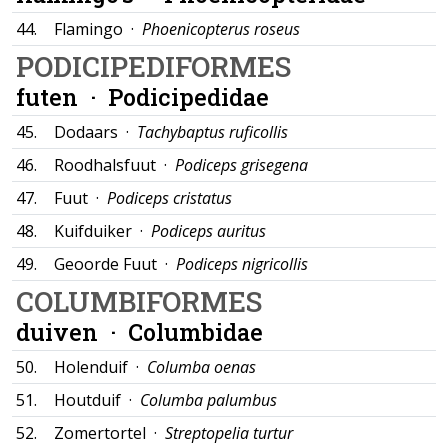
44.
Flamingo ·
Phoenicopterus roseus
PODICIPEDIFORMES
futen ·
Podicipedidae
45.
Dodaars ·
Tachybaptus ruficollis
46.
Roodhalsfuut ·
Podiceps grisegena
47.
Fuut ·
Podiceps cristatus
48.
Kuifduiker ·
Podiceps auritus
49.
Geoorde Fuut ·
Podiceps nigricollis
COLUMBIFORMES
duiven ·
Columbidae
50.
Holenduif ·
Columba oenas
51.
Houtduif ·
Columba palumbus
52.
Zomertortel ·
Streptopelia turtur