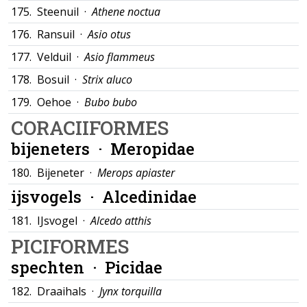
175.
Steenuil ·
Athene noctua
176.
Ransuil ·
Asio otus
177.
Velduil ·
Asio flammeus
178.
Bosuil ·
Strix aluco
179.
Oehoe ·
Bubo bubo
CORACIIFORMES
bijeneters ·
Meropidae
180.
Bijeneter ·
Merops apiaster
ijsvogels ·
Alcedinidae
181.
IJsvogel ·
Alcedo atthis
PICIFORMES
spechten ·
Picidae
182.
Draaihals ·
Jynx torquilla