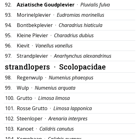
92.
Aziatische Goudplevier
·
Pluvialis fulva
93.
Morinelplevier ·
Eudromias morinellus
94.
Bontbekplevier ·
Charadrius hiaticula
95.
Kleine Plevier ·
Charadrius dubius
96.
Kievit ·
Vanellus vanellus
97.
Strandplevier ·
Anarhynchus alexandrinus
strandlopers ·
Scolopacidae
98.
Regenwulp ·
Numenius phaeopus
99.
Wulp ·
Numenius arquata
100.
Grutto ·
Limosa limosa
101.
Rosse Grutto ·
Limosa lapponica
102.
Steenloper ·
Arenaria interpres
103.
Kanoet ·
Calidris canutus