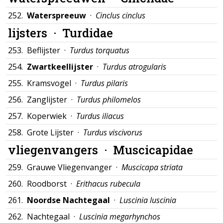
252.
Waterspreeuw
·
Cinclus cinclus
lijsters ·
Turdidae
253.
Beflijster ·
Turdus torquatus
254.
Zwartkeellijster
·
Turdus atrogularis
255.
Kramsvogel ·
Turdus pilaris
256.
Zanglijster ·
Turdus philomelos
257.
Koperwiek ·
Turdus iliacus
258.
Grote Lijster ·
Turdus viscivorus
vliegenvangers ·
Muscicapidae
259.
Grauwe Vliegenvanger ·
Muscicapa striata
260.
Roodborst ·
Erithacus rubecula
261.
Noordse Nachtegaal
·
Luscinia luscinia
262.
Nachtegaal ·
Luscinia megarhynchos