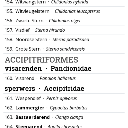
154.
Witwangstern ·
Chlidonias hybrida
155.
Witvleugelstern ·
Chlidonias leucopterus
156.
Zwarte Stern ·
Chlidonias niger
157.
Visdief ·
Sterna hirundo
158.
Noordse Stern ·
Sterna paradisaea
159.
Grote Stern ·
Sterna sandvicensis
ACCIPITRIFORMES
visarenden ·
Pandionidae
160.
Visarend ·
Pandion haliaetus
sperwers ·
Accipitridae
161.
Wespendief ·
Pernis apivorus
162.
Lammergier
·
Gypaetus barbatus
163.
Bastaardarend
·
Clanga clanga
164.
Steenarend
·
Aquila chrysaetos