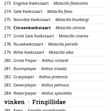
273.
Engelse Kwikstaart ·
Motacilla flavissima
274.
Gele Kwikstaart ·
Motacilla flava
275.
Noordse Kwikstaart ·
Motacilla thunbergi
276.
Citroenkwikstaart
·
Motacilla citreola
277.
Grote Gele Kwikstaart ·
Motacilla cinerea
278.
Rouwkwikstaart ·
Motacilla yarrellii
279.
Witte Kwikstaart ·
Motacilla alba
280.
Grote Pieper ·
Anthus richardi
281.
Boompieper ·
Anthus trivialis
282.
Graspieper ·
Anthus pratensis
283.
Oeverpieper ·
Anthus petrosus
284.
Waterpieper ·
Anthus spinoletta
vinken ·
Fringillidae
285.
Keep ·
Fringilla montifringilla