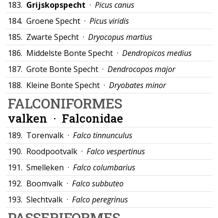
183.
Grijskopspecht
·
Picus canus
184.
Groene Specht ·
Picus viridis
185.
Zwarte Specht ·
Dryocopus martius
186.
Middelste Bonte Specht ·
Dendropicos medius
187.
Grote Bonte Specht ·
Dendrocopos major
188.
Kleine Bonte Specht ·
Dryobates minor
FALCONIFORMES
valken ·
Falconidae
189.
Torenvalk ·
Falco tinnunculus
190.
Roodpootvalk ·
Falco vespertinus
191.
Smelleken ·
Falco columbarius
192.
Boomvalk ·
Falco subbuteo
193.
Slechtvalk ·
Falco peregrinus
PASSERIFORMES