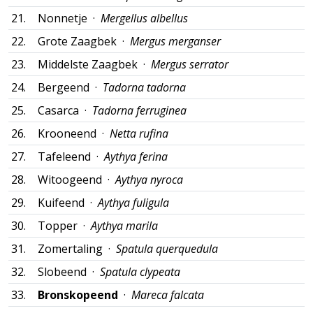
21.
Nonnetje ·
Mergellus albellus
22.
Grote Zaagbek ·
Mergus merganser
23.
Middelste Zaagbek ·
Mergus serrator
24.
Bergeend ·
Tadorna tadorna
25.
Casarca ·
Tadorna ferruginea
26.
Krooneend ·
Netta rufina
27.
Tafeleend ·
Aythya ferina
28.
Witoogeend ·
Aythya nyroca
29.
Kuifeend ·
Aythya fuligula
30.
Topper ·
Aythya marila
31.
Zomertaling ·
Spatula querquedula
32.
Slobeend ·
Spatula clypeata
33.
Bronskopeend
·
Mareca falcata