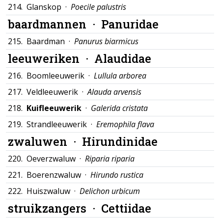
214.
Glanskop ·
Poecile palustris
baardmannen ·
Panuridae
215.
Baardman ·
Panurus biarmicus
leeuweriken ·
Alaudidae
216.
Boomleeuwerik ·
Lullula arborea
217.
Veldleeuwerik ·
Alauda arvensis
218.
Kuifleeuwerik
·
Galerida cristata
219.
Strandleeuwerik ·
Eremophila flava
zwaluwen ·
Hirundinidae
220.
Oeverzwaluw ·
Riparia riparia
221.
Boerenzwaluw ·
Hirundo rustica
222.
Huiszwaluw ·
Delichon urbicum
struikzangers ·
Cettiidae