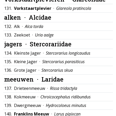
131.
Vorkstaartplevier
·
Glareola pratincola
alken ·
Alcidae
132.
Alk ·
Alca torda
133.
Zeekoet ·
Uria aalge
jagers ·
Stercorariidae
134.
Kleinste Jager ·
Stercorarius longicaudus
135.
Kleine Jager ·
Stercorarius parasiticus
136.
Grote Jager ·
Stercorarius skua
meeuwen ·
Laridae
137.
Drieteenmeeuw ·
Rissa tridactyla
138.
Kokmeeuw ·
Chroicocephalus ridibundus
139.
Dwergmeeuw ·
Hydrocoloeus minutus
140.
Franklins Meeuw
·
Larus pipixcan