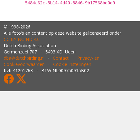
5484c62c-5b14-4d40-8846-9b17568bd0d9
© 1998-2026
Alle foto's en content op deze website gelicenseerd onder
CC BY‑NC‑ND 4.0
Dutch Birding Association
Germenzeel 707 · 5403 XD Uden
dba@dutchbirding.nl
·
Contact
·
Privacy- en
Cookievoorwaarden
·
Cookie-instellingen
KvK 41201763 · BTW NL009750915B02