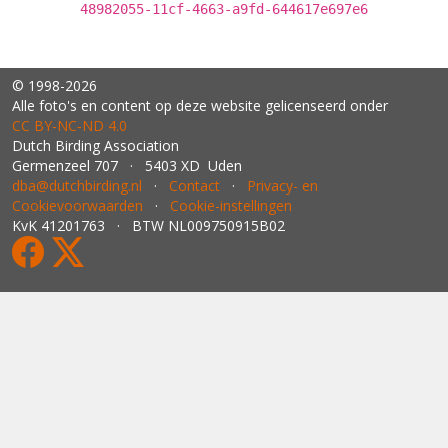
48982055-11cf-4663-a9fd-644617e697e6
© 1998-2026
Alle foto's en content op deze website gelicenseerd onder
CC BY‑NC‑ND 4.0
Dutch Birding Association
Germenzeel 707 · 5403 XD Uden
dba@dutchbirding.nl
·
Contact
·
Privacy- en
Cookievoorwaarden
·
Cookie-instellingen
KvK 41201763 · BTW NL009750915B02