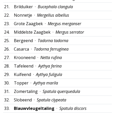
21.
Brilduiker ·
Bucephala clangula
22.
Nonnetje ·
Mergellus albellus
23.
Grote Zaagbek ·
Mergus merganser
24.
Middelste Zaagbek ·
Mergus serrator
25.
Bergeend ·
Tadorna tadorna
26.
Casarca ·
Tadorna ferruginea
27.
Krooneend ·
Netta rufina
28.
Tafeleend ·
Aythya ferina
29.
Kuifeend ·
Aythya fuligula
30.
Topper ·
Aythya marila
31.
Zomertaling ·
Spatula querquedula
32.
Slobeend ·
Spatula clypeata
33.
Blauwvleugeltaling
·
Spatula discors