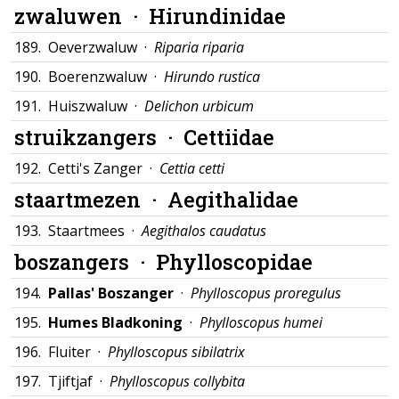
zwaluwen ·
Hirundinidae
189.
Oeverzwaluw ·
Riparia riparia
190.
Boerenzwaluw ·
Hirundo rustica
191.
Huiszwaluw ·
Delichon urbicum
struikzangers ·
Cettiidae
192.
Cetti's Zanger ·
Cettia cetti
staartmezen ·
Aegithalidae
193.
Staartmees ·
Aegithalos caudatus
boszangers ·
Phylloscopidae
194.
Pallas' Boszanger
·
Phylloscopus proregulus
195.
Humes Bladkoning
·
Phylloscopus humei
196.
Fluiter ·
Phylloscopus sibilatrix
197.
Tjiftjaf ·
Phylloscopus collybita