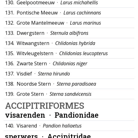
130.
Geelpootmeeuw ·
Larus michahellis
131.
Pontische Meeuw ·
Larus cachinnans
132.
Grote Mantelmeeuw ·
Larus marinus
133.
Dwergstern ·
Sternula albifrons
134.
Witwangstern ·
Chlidonias hybrida
135.
Witvleugelstern ·
Chlidonias leucopterus
136.
Zwarte Stern ·
Chlidonias niger
137.
Visdief ·
Sterna hirundo
138.
Noordse Stern ·
Sterna paradisaea
139.
Grote Stern ·
Sterna sandvicensis
ACCIPITRIFORMES
visarenden ·
Pandionidae
140.
Visarend ·
Pandion haliaetus
sperwers ·
Accipitridae