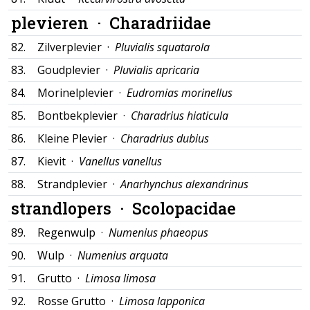
plevieren ·
Charadriidae
82.
Zilverplevier ·
Pluvialis squatarola
83.
Goudplevier ·
Pluvialis apricaria
84.
Morinelplevier ·
Eudromias morinellus
85.
Bontbekplevier ·
Charadrius hiaticula
86.
Kleine Plevier ·
Charadrius dubius
87.
Kievit ·
Vanellus vanellus
88.
Strandplevier ·
Anarhynchus alexandrinus
strandlopers ·
Scolopacidae
89.
Regenwulp ·
Numenius phaeopus
90.
Wulp ·
Numenius arquata
91.
Grutto ·
Limosa limosa
92.
Rosse Grutto ·
Limosa lapponica