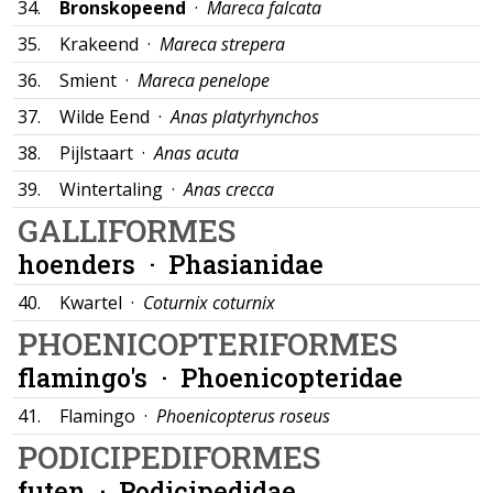
34.
Bronskopeend
·
Mareca falcata
35.
Krakeend ·
Mareca strepera
36.
Smient ·
Mareca penelope
37.
Wilde Eend ·
Anas platyrhynchos
38.
Pijlstaart ·
Anas acuta
39.
Wintertaling ·
Anas crecca
GALLIFORMES
hoenders ·
Phasianidae
40.
Kwartel ·
Coturnix coturnix
PHOENICOPTERIFORMES
flamingo's ·
Phoenicopteridae
41.
Flamingo ·
Phoenicopterus roseus
PODICIPEDIFORMES
futen ·
Podicipedidae