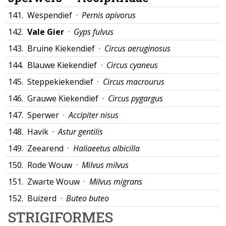
141.
Wespendief ·
Pernis apivorus
142.
Vale Gier
·
Gyps fulvus
143.
Bruine Kiekendief ·
Circus aeruginosus
144.
Blauwe Kiekendief ·
Circus cyaneus
145.
Steppekiekendief ·
Circus macrourus
146.
Grauwe Kiekendief ·
Circus pygargus
147.
Sperwer ·
Accipiter nisus
148.
Havik ·
Astur gentilis
149.
Zeearend ·
Haliaeetus albicilla
150.
Rode Wouw ·
Milvus milvus
151.
Zwarte Wouw ·
Milvus migrans
152.
Buizerd ·
Buteo buteo
STRIGIFORMES