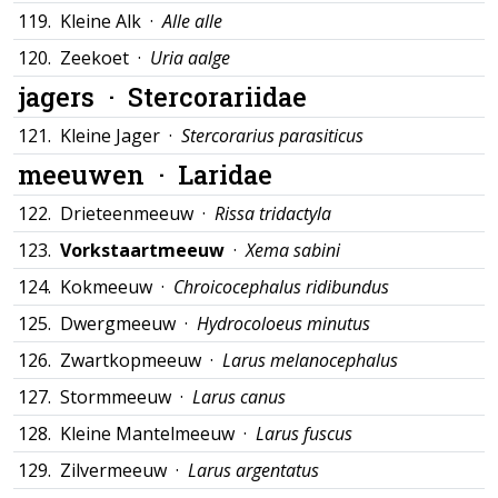
119.
Kleine Alk ·
Alle alle
120.
Zeekoet ·
Uria aalge
jagers ·
Stercorariidae
121.
Kleine Jager ·
Stercorarius parasiticus
meeuwen ·
Laridae
122.
Drieteenmeeuw ·
Rissa tridactyla
123.
Vorkstaartmeeuw
·
Xema sabini
124.
Kokmeeuw ·
Chroicocephalus ridibundus
125.
Dwergmeeuw ·
Hydrocoloeus minutus
126.
Zwartkopmeeuw ·
Larus melanocephalus
127.
Stormmeeuw ·
Larus canus
128.
Kleine Mantelmeeuw ·
Larus fuscus
129.
Zilvermeeuw ·
Larus argentatus