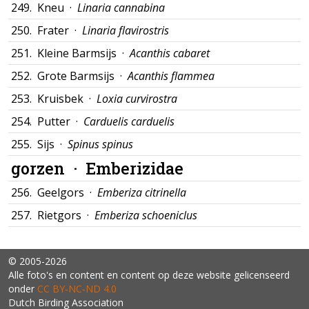
249.
Kneu ·
Linaria cannabina
250.
Frater ·
Linaria flavirostris
251.
Kleine Barmsijs ·
Acanthis cabaret
252.
Grote Barmsijs ·
Acanthis flammea
253.
Kruisbek ·
Loxia curvirostra
254.
Putter ·
Carduelis carduelis
255.
Sijs ·
Spinus spinus
gorzen ·
Emberizidae
256.
Geelgors ·
Emberiza citrinella
257.
Rietgors ·
Emberiza schoeniclus
© 2005-2026
Alle foto's en content en content op deze website gelicenseerd
onder
CC BY‑NC‑ND 4.0
Dutch Birding Association