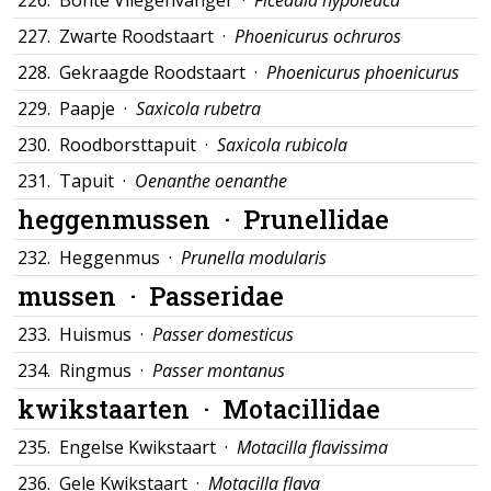
226.
Bonte Vliegenvanger ·
Ficedula hypoleuca
227.
Zwarte Roodstaart ·
Phoenicurus ochruros
228.
Gekraagde Roodstaart ·
Phoenicurus phoenicurus
229.
Paapje ·
Saxicola rubetra
230.
Roodborsttapuit ·
Saxicola rubicola
231.
Tapuit ·
Oenanthe oenanthe
heggenmussen ·
Prunellidae
232.
Heggenmus ·
Prunella modularis
mussen ·
Passeridae
233.
Huismus ·
Passer domesticus
234.
Ringmus ·
Passer montanus
kwikstaarten ·
Motacillidae
235.
Engelse Kwikstaart ·
Motacilla flavissima
236.
Gele Kwikstaart ·
Motacilla flava