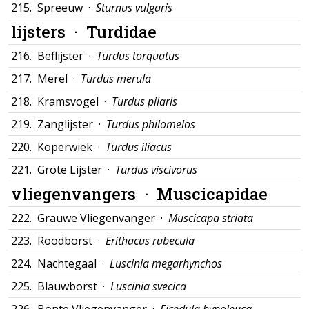
215.
Spreeuw ·
Sturnus vulgaris
lijsters ·
Turdidae
216.
Beflijster ·
Turdus torquatus
217.
Merel ·
Turdus merula
218.
Kramsvogel ·
Turdus pilaris
219.
Zanglijster ·
Turdus philomelos
220.
Koperwiek ·
Turdus iliacus
221.
Grote Lijster ·
Turdus viscivorus
vliegenvangers ·
Muscicapidae
222.
Grauwe Vliegenvanger ·
Muscicapa striata
223.
Roodborst ·
Erithacus rubecula
224.
Nachtegaal ·
Luscinia megarhynchos
225.
Blauwborst ·
Luscinia svecica