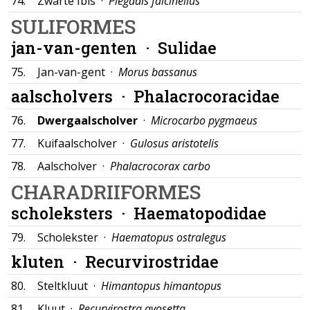
74.
Zwarte Ibis ·
Plegadis falcinellus
SULIFORMES
jan-van-genten ·
Sulidae
75.
Jan-van-gent ·
Morus bassanus
aalscholvers ·
Phalacrocoracidae
76.
Dwergaalscholver
·
Microcarbo pygmaeus
77.
Kuifaalscholver ·
Gulosus aristotelis
78.
Aalscholver ·
Phalacrocorax carbo
CHARADRIIFORMES
scholeksters ·
Haematopodidae
79.
Scholekster ·
Haematopus ostralegus
kluten ·
Recurvirostridae
80.
Steltkluut ·
Himantopus himantopus
81.
Kluut ·
Recurvirostra avosetta