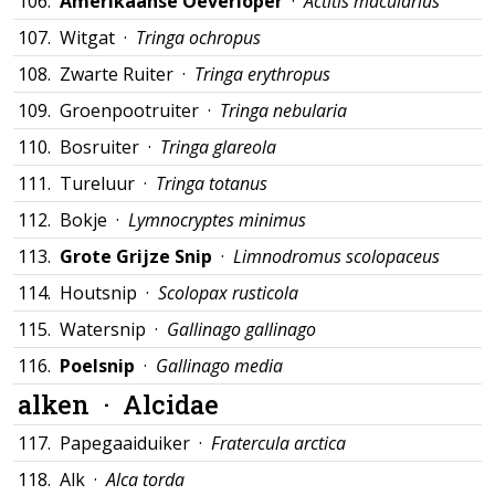
106.
Amerikaanse Oeverloper
·
Actitis macularius
107.
Witgat ·
Tringa ochropus
108.
Zwarte Ruiter ·
Tringa erythropus
109.
Groenpootruiter ·
Tringa nebularia
110.
Bosruiter ·
Tringa glareola
111.
Tureluur ·
Tringa totanus
112.
Bokje ·
Lymnocryptes minimus
113.
Grote Grijze Snip
·
Limnodromus scolopaceus
114.
Houtsnip ·
Scolopax rusticola
115.
Watersnip ·
Gallinago gallinago
116.
Poelsnip
·
Gallinago media
alken ·
Alcidae
117.
Papegaaiduiker ·
Fratercula arctica
118.
Alk ·
Alca torda