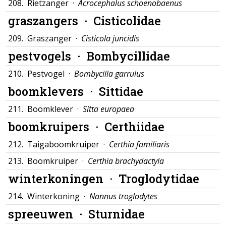
208.
Rietzanger ·
Acrocephalus schoenobaenus
graszangers ·
Cisticolidae
209.
Graszanger ·
Cisticola juncidis
pestvogels ·
Bombycillidae
210.
Pestvogel ·
Bombycilla garrulus
boomklevers ·
Sittidae
211.
Boomklever ·
Sitta europaea
boomkruipers ·
Certhiidae
212.
Taigaboomkruiper ·
Certhia familiaris
213.
Boomkruiper ·
Certhia brachydactyla
winterkoningen ·
Troglodytidae
214.
Winterkoning ·
Nannus troglodytes
spreeuwen ·
Sturnidae