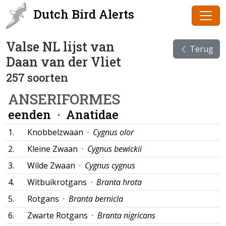
Dutch Bird Alerts
Valse NL lijst van
Terug
Daan van der Vliet
257 soorten
ANSERIFORMES
eenden ·
Anatidae
1.
Knobbelzwaan ·
Cygnus olor
2.
Kleine Zwaan ·
Cygnus bewickii
3.
Wilde Zwaan ·
Cygnus cygnus
4.
Witbuikrotgans ·
Branta hrota
5.
Rotgans ·
Branta bernicla
6.
Zwarte Rotgans ·
Branta nigricans