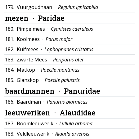
179.
Vuurgoudhaan ·
Regulus ignicapilla
mezen ·
Paridae
180.
Pimpelmees ·
Cyanistes caeruleus
181.
Koolmees ·
Parus major
182.
Kuifmees ·
Lophophanes cristatus
183.
Zwarte Mees ·
Periparus ater
184.
Matkop ·
Poecile montanus
185.
Glanskop ·
Poecile palustris
baardmannen ·
Panuridae
186.
Baardman ·
Panurus biarmicus
leeuweriken ·
Alaudidae
187.
Boomleeuwerik ·
Lullula arborea
188.
Veldleeuwerik ·
Alauda arvensis