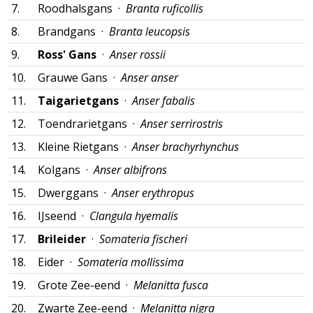
7.
Roodhalsgans ·
Branta ruficollis
8.
Brandgans ·
Branta leucopsis
9.
Ross' Gans
·
Anser rossii
10.
Grauwe Gans ·
Anser anser
11.
Taigarietgans
·
Anser fabalis
12.
Toendrarietgans ·
Anser serrirostris
13.
Kleine Rietgans ·
Anser brachyrhynchus
14.
Kolgans ·
Anser albifrons
15.
Dwerggans ·
Anser erythropus
16.
IJseend ·
Clangula hyemalis
17.
Brileider
·
Somateria fischeri
18.
Eider ·
Somateria mollissima
19.
Grote Zee-eend ·
Melanitta fusca
20.
Zwarte Zee-eend ·
Melanitta nigra