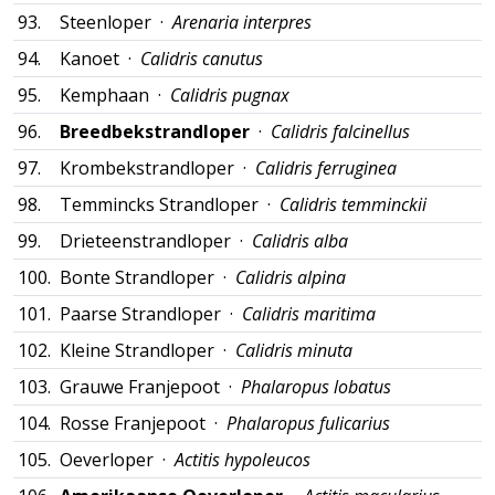
93.
Steenloper ·
Arenaria interpres
94.
Kanoet ·
Calidris canutus
95.
Kemphaan ·
Calidris pugnax
96.
Breedbekstrandloper
·
Calidris falcinellus
97.
Krombekstrandloper ·
Calidris ferruginea
98.
Temmincks Strandloper ·
Calidris temminckii
99.
Drieteenstrandloper ·
Calidris alba
100.
Bonte Strandloper ·
Calidris alpina
101.
Paarse Strandloper ·
Calidris maritima
102.
Kleine Strandloper ·
Calidris minuta
103.
Grauwe Franjepoot ·
Phalaropus lobatus
104.
Rosse Franjepoot ·
Phalaropus fulicarius
105.
Oeverloper ·
Actitis hypoleucos