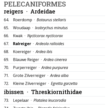
PELECANIFORMES
reigers ·
Ardeidae
64.
Roerdomp ·
Botaurus stellaris
65.
Woudaap ·
Ixobrychus minutus
66.
Kwak ·
Nycticorax nycticorax
67.
Ralreiger
·
Ardeola ralloides
68.
Koereiger ·
Ardea ibis
69.
Blauwe Reiger ·
Ardea cinerea
70.
Purperreiger ·
Ardea purpurea
71.
Grote Zilverreiger ·
Ardea alba
72.
Kleine Zilverreiger ·
Egretta garzetta
ibissen ·
Threskiornithidae
73.
Lepelaar ·
Platalea leucorodia