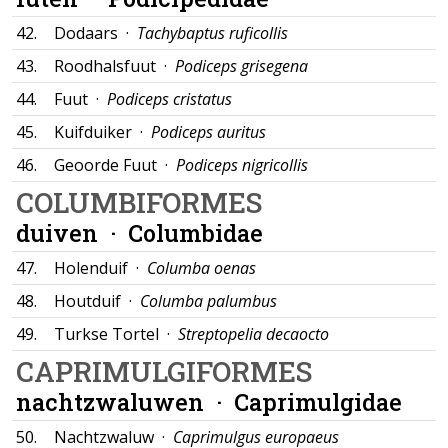
42.
Dodaars ·
Tachybaptus ruficollis
43.
Roodhalsfuut ·
Podiceps grisegena
44.
Fuut ·
Podiceps cristatus
45.
Kuifduiker ·
Podiceps auritus
46.
Geoorde Fuut ·
Podiceps nigricollis
COLUMBIFORMES
duiven ·
Columbidae
47.
Holenduif ·
Columba oenas
48.
Houtduif ·
Columba palumbus
49.
Turkse Tortel ·
Streptopelia decaocto
CAPRIMULGIFORMES
nachtzwaluwen ·
Caprimulgidae
50.
Nachtzwaluw ·
Caprimulgus europaeus