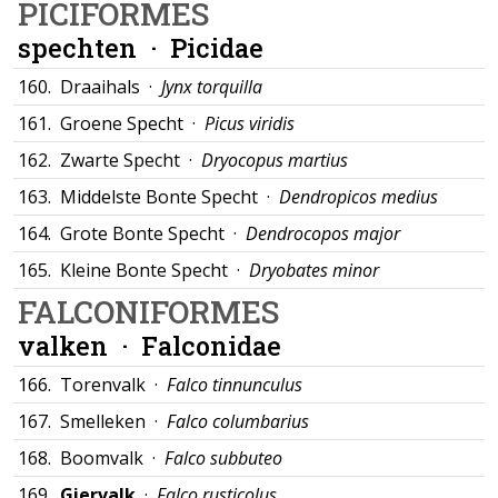
PICIFORMES
spechten ·
Picidae
160.
Draaihals ·
Jynx torquilla
161.
Groene Specht ·
Picus viridis
162.
Zwarte Specht ·
Dryocopus martius
163.
Middelste Bonte Specht ·
Dendropicos medius
164.
Grote Bonte Specht ·
Dendrocopos major
165.
Kleine Bonte Specht ·
Dryobates minor
FALCONIFORMES
valken ·
Falconidae
166.
Torenvalk ·
Falco tinnunculus
167.
Smelleken ·
Falco columbarius
168.
Boomvalk ·
Falco subbuteo
169.
Giervalk
·
Falco rusticolus