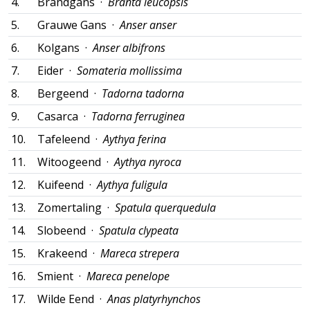
4.
Brandgans ·
Branta leucopsis
5.
Grauwe Gans ·
Anser anser
6.
Kolgans ·
Anser albifrons
7.
Eider ·
Somateria mollissima
8.
Bergeend ·
Tadorna tadorna
9.
Casarca ·
Tadorna ferruginea
10.
Tafeleend ·
Aythya ferina
11.
Witoogeend ·
Aythya nyroca
12.
Kuifeend ·
Aythya fuligula
13.
Zomertaling ·
Spatula querquedula
14.
Slobeend ·
Spatula clypeata
15.
Krakeend ·
Mareca strepera
16.
Smient ·
Mareca penelope
17.
Wilde Eend ·
Anas platyrhynchos