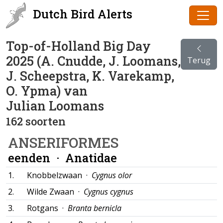
Dutch Bird Alerts
Top-of-Holland Big Day
2025 (A. Cnudde, J. Loomans,
Terug
J. Scheepstra, K. Varekamp,
O. Ypma) van
Julian Loomans
162 soorten
ANSERIFORMES
eenden ·
Anatidae
1.
Knobbelzwaan ·
Cygnus olor
2.
Wilde Zwaan ·
Cygnus cygnus
3.
Rotgans ·
Branta bernicla