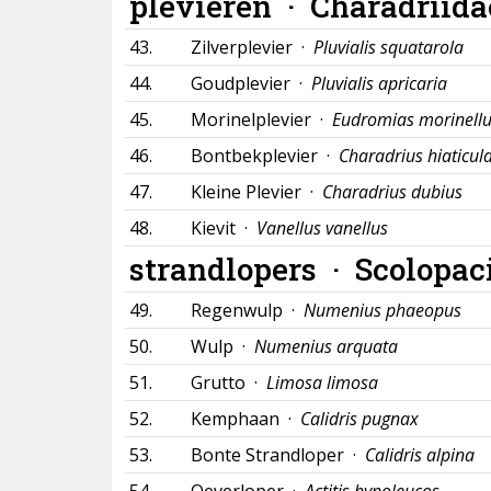
plevieren ·
Charadriida
43.
Zilverplevier ·
Pluvialis squatarola
44.
Goudplevier ·
Pluvialis apricaria
45.
Morinelplevier ·
Eudromias morinell
46.
Bontbekplevier ·
Charadrius hiaticul
47.
Kleine Plevier ·
Charadrius dubius
48.
Kievit ·
Vanellus vanellus
strandlopers ·
Scolopac
49.
Regenwulp ·
Numenius phaeopus
50.
Wulp ·
Numenius arquata
51.
Grutto ·
Limosa limosa
52.
Kemphaan ·
Calidris pugnax
53.
Bonte Strandloper ·
Calidris alpina