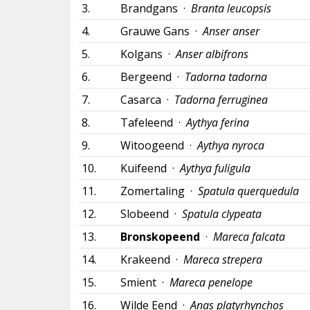
3.
Brandgans ·
Branta leucopsis
4.
Grauwe Gans ·
Anser anser
5.
Kolgans ·
Anser albifrons
6.
Bergeend ·
Tadorna tadorna
7.
Casarca ·
Tadorna ferruginea
8.
Tafeleend ·
Aythya ferina
9.
Witoogeend ·
Aythya nyroca
10.
Kuifeend ·
Aythya fuligula
11.
Zomertaling ·
Spatula querquedula
12.
Slobeend ·
Spatula clypeata
13.
Bronskopeend
·
Mareca falcata
14.
Krakeend ·
Mareca strepera
15.
Smient ·
Mareca penelope
16.
Wilde Eend ·
Anas platyrhynchos