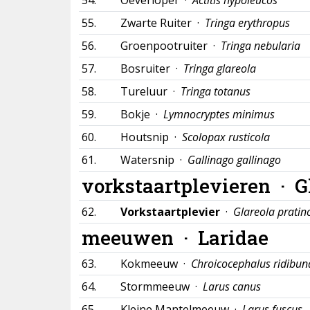
54.
Oeverloper ·
Actitis hypoleucos
55.
Zwarte Ruiter ·
Tringa erythropus
56.
Groenpootruiter ·
Tringa nebularia
57.
Bosruiter ·
Tringa glareola
58.
Tureluur ·
Tringa totanus
59.
Bokje ·
Lymnocryptes minimus
60.
Houtsnip ·
Scolopax rusticola
61.
Watersnip ·
Gallinago gallinago
vorkstaartplevieren ·
G
62.
Vorkstaartplevier
·
Glareola pratin
meeuwen ·
Laridae
63.
Kokmeeuw ·
Chroicocephalus ridibun
64.
Stormmeeuw ·
Larus canus
65.
Kleine Mantelmeeuw ·
Larus fuscus