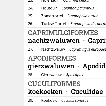
23.
Holenduif ·
Columba oenas
24.
Houtduif ·
Columba palumbus
25.
Zomertortel ·
Streptopelia turtur
26.
Turkse Tortel ·
Streptopelia decaoct
CAPRIMULGIFORMES
nachtzwaluwen ·
Capr
27.
Nachtzwaluw ·
Caprimulgus europae
APODIFORMES
gierzwaluwen ·
Apodid
28.
Gierzwaluw ·
Apus apus
CUCULIFORMES
koekoeken ·
Cuculidae
29.
Koekoek ·
Cuculus canorus