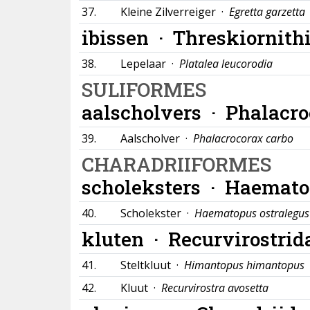
37.
Kleine Zilverreiger ·
Egretta garzetta
ibissen ·
Threskiornith
38.
Lepelaar ·
Platalea leucorodia
SULIFORMES
aalscholvers ·
Phalacro
39.
Aalscholver ·
Phalacrocorax carbo
CHARADRIIFORMES
scholeksters ·
Haemato
40.
Scholekster ·
Haematopus ostralegus
kluten ·
Recurvirostrid
41.
Steltkluut ·
Himantopus himantopus
42.
Kluut ·
Recurvirostra avosetta