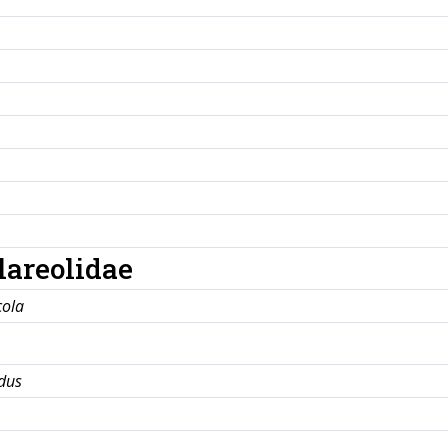
lareolidae
cola
dus