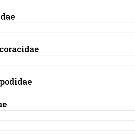
idae
coracidae
podidae
ae