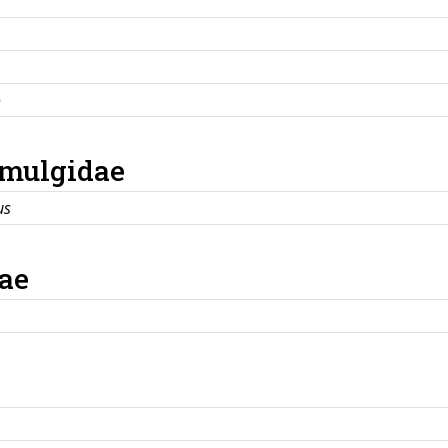
o
imulgidae
us
ae