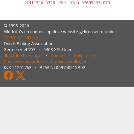
f741134b-5320-43df-91da-97695233c073
© 1998-2026
Alle foto's en content op deze website gelicenseerd onder
CC BY‑NC‑ND 4.0
Dutch Birding Association
Germenzeel 707 · 5403 XD Uden
dba@dutchbirding.nl
·
Contact
·
Privacy- en
Cookievoorwaarden
·
Cookie-instellingen
KvK 41201763 · BTW NL009750915B02