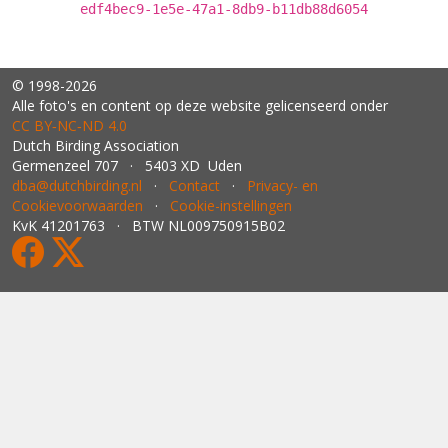
edf4bec9-1e5e-47a1-8db9-b11db88d6054
© 1998-2026
Alle foto's en content op deze website gelicenseerd onder
CC BY‑NC‑ND 4.0
Dutch Birding Association
Germenzeel 707 · 5403 XD Uden
dba@dutchbirding.nl
·
Contact
·
Privacy- en
Cookievoorwaarden
·
Cookie-instellingen
KvK 41201763 · BTW NL009750915B02