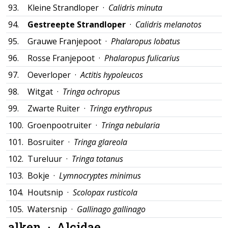
93.
Kleine Strandloper ·
Calidris minuta
94.
Gestreepte Strandloper
·
Calidris melanotos
95.
Grauwe Franjepoot ·
Phalaropus lobatus
96.
Rosse Franjepoot ·
Phalaropus fulicarius
97.
Oeverloper ·
Actitis hypoleucos
98.
Witgat ·
Tringa ochropus
99.
Zwarte Ruiter ·
Tringa erythropus
100.
Groenpootruiter ·
Tringa nebularia
101.
Bosruiter ·
Tringa glareola
102.
Tureluur ·
Tringa totanus
103.
Bokje ·
Lymnocryptes minimus
104.
Houtsnip ·
Scolopax rusticola
105.
Watersnip ·
Gallinago gallinago
alken ·
Alcidae