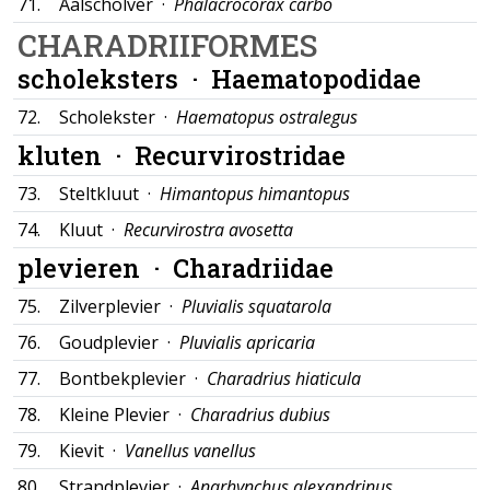
71.
Aalscholver ·
Phalacrocorax carbo
CHARADRIIFORMES
scholeksters ·
Haematopodidae
72.
Scholekster ·
Haematopus ostralegus
kluten ·
Recurvirostridae
73.
Steltkluut ·
Himantopus himantopus
74.
Kluut ·
Recurvirostra avosetta
plevieren ·
Charadriidae
75.
Zilverplevier ·
Pluvialis squatarola
76.
Goudplevier ·
Pluvialis apricaria
77.
Bontbekplevier ·
Charadrius hiaticula
78.
Kleine Plevier ·
Charadrius dubius
79.
Kievit ·
Vanellus vanellus
80.
Strandplevier ·
Anarhynchus alexandrinus