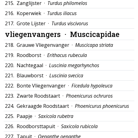
215.
Zanglijster ·
Turdus philomelos
216.
Koperwiek ·
Turdus iliacus
217.
Grote Lijster ·
Turdus viscivorus
vliegenvangers ·
Muscicapidae
218.
Grauwe Vliegenvanger ·
Muscicapa striata
219.
Roodborst ·
Erithacus rubecula
220.
Nachtegaal ·
Luscinia megarhynchos
221.
Blauwborst ·
Luscinia svecica
222.
Bonte Vliegenvanger ·
Ficedula hypoleuca
223.
Zwarte Roodstaart ·
Phoenicurus ochruros
224.
Gekraagde Roodstaart ·
Phoenicurus phoenicurus
225.
Paapje ·
Saxicola rubetra
226.
Roodborsttapuit ·
Saxicola rubicola
227.
Tapuit ·
Oenanthe oenanthe