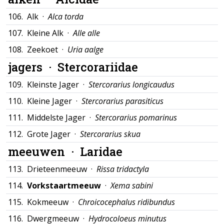
106.
Alk ·
Alca torda
107.
Kleine Alk ·
Alle alle
108.
Zeekoet ·
Uria aalge
jagers ·
Stercorariidae
109.
Kleinste Jager ·
Stercorarius longicaudus
110.
Kleine Jager ·
Stercorarius parasiticus
111.
Middelste Jager ·
Stercorarius pomarinus
112.
Grote Jager ·
Stercorarius skua
meeuwen ·
Laridae
113.
Drieteenmeeuw ·
Rissa tridactyla
114.
Vorkstaartmeeuw
·
Xema sabini
115.
Kokmeeuw ·
Chroicocephalus ridibundus
116.
Dwergmeeuw ·
Hydrocoloeus minutus