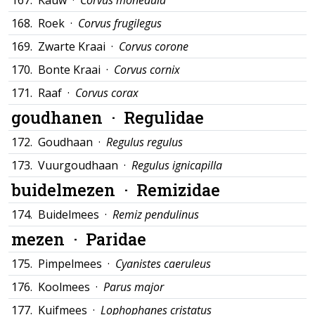
167.
Kauw ·
Corvus monedula
168.
Roek ·
Corvus frugilegus
169.
Zwarte Kraai ·
Corvus corone
170.
Bonte Kraai ·
Corvus cornix
171.
Raaf ·
Corvus corax
goudhanen ·
Regulidae
172.
Goudhaan ·
Regulus regulus
173.
Vuurgoudhaan ·
Regulus ignicapilla
buidelmezen ·
Remizidae
174.
Buidelmees ·
Remiz pendulinus
mezen ·
Paridae
175.
Pimpelmees ·
Cyanistes caeruleus
176.
Koolmees ·
Parus major
177.
Kuifmees ·
Lophophanes cristatus