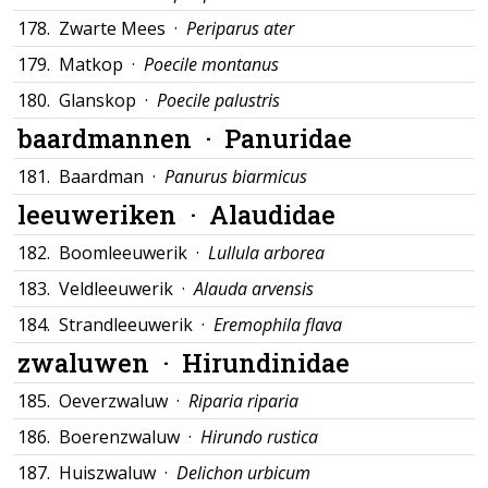
178.
Zwarte Mees ·
Periparus ater
179.
Matkop ·
Poecile montanus
180.
Glanskop ·
Poecile palustris
baardmannen ·
Panuridae
181.
Baardman ·
Panurus biarmicus
leeuweriken ·
Alaudidae
182.
Boomleeuwerik ·
Lullula arborea
183.
Veldleeuwerik ·
Alauda arvensis
184.
Strandleeuwerik ·
Eremophila flava
zwaluwen ·
Hirundinidae
185.
Oeverzwaluw ·
Riparia riparia
186.
Boerenzwaluw ·
Hirundo rustica
187.
Huiszwaluw ·
Delichon urbicum