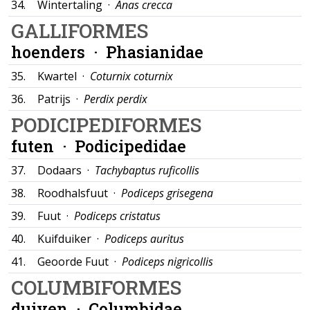
34.
Wintertaling ·
Anas crecca
GALLIFORMES
hoenders ·
Phasianidae
35.
Kwartel ·
Coturnix coturnix
36.
Patrijs ·
Perdix perdix
PODICIPEDIFORMES
futen ·
Podicipedidae
37.
Dodaars ·
Tachybaptus ruficollis
38.
Roodhalsfuut ·
Podiceps grisegena
39.
Fuut ·
Podiceps cristatus
40.
Kuifduiker ·
Podiceps auritus
41.
Geoorde Fuut ·
Podiceps nigricollis
COLUMBIFORMES
duiven ·
Columbidae