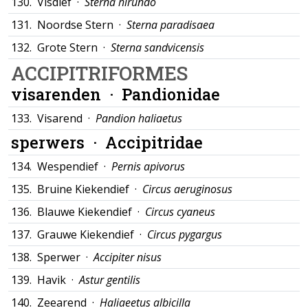
130.
Visdief ·
Sterna hirundo
131.
Noordse Stern ·
Sterna paradisaea
132.
Grote Stern ·
Sterna sandvicensis
ACCIPITRIFORMES
visarenden ·
Pandionidae
133.
Visarend ·
Pandion haliaetus
sperwers ·
Accipitridae
134.
Wespendief ·
Pernis apivorus
135.
Bruine Kiekendief ·
Circus aeruginosus
136.
Blauwe Kiekendief ·
Circus cyaneus
137.
Grauwe Kiekendief ·
Circus pygargus
138.
Sperwer ·
Accipiter nisus
139.
Havik ·
Astur gentilis
140.
Zeearend ·
Haliaeetus albicilla