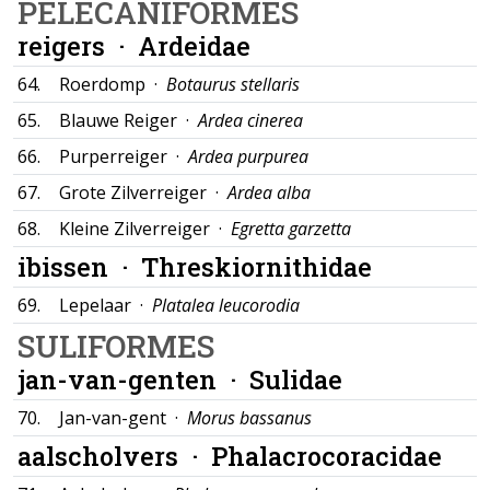
PELECANIFORMES
reigers ·
Ardeidae
64.
Roerdomp ·
Botaurus stellaris
65.
Blauwe Reiger ·
Ardea cinerea
66.
Purperreiger ·
Ardea purpurea
67.
Grote Zilverreiger ·
Ardea alba
68.
Kleine Zilverreiger ·
Egretta garzetta
ibissen ·
Threskiornithidae
69.
Lepelaar ·
Platalea leucorodia
SULIFORMES
jan-van-genten ·
Sulidae
70.
Jan-van-gent ·
Morus bassanus
aalscholvers ·
Phalacrocoracidae