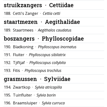
struikzangers ·
Cettiidae
188.
Cetti's Zanger ·
Cettia cetti
staartmezen ·
Aegithalidae
189.
Staartmees ·
Aegithalos caudatus
boszangers ·
Phylloscopidae
190.
Bladkoning ·
Phylloscopus inornatus
191.
Fluiter ·
Phylloscopus sibilatrix
192.
Tjiftjaf ·
Phylloscopus collybita
193.
Fitis ·
Phylloscopus trochilus
grasmussen ·
Sylviidae
194.
Zwartkop ·
Sylvia atricapilla
195.
Tuinfluiter ·
Sylvia borin
196.
Braamsluiper ·
Sylvia curruca