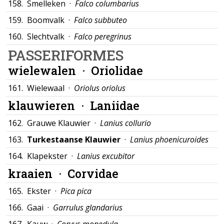
158.
Smelleken ·
Falco columbarius
159.
Boomvalk ·
Falco subbuteo
160.
Slechtvalk ·
Falco peregrinus
PASSERIFORMES
wielewalen ·
Oriolidae
161.
Wielewaal ·
Oriolus oriolus
klauwieren ·
Laniidae
162.
Grauwe Klauwier ·
Lanius collurio
163.
Turkestaanse Klauwier
·
Lanius phoenicuroides
164.
Klapekster ·
Lanius excubitor
kraaien ·
Corvidae
165.
Ekster ·
Pica pica
166.
Gaai ·
Garrulus glandarius