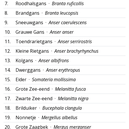
7.
Roodhalsgans ·
Branta ruficollis
8.
Brandgans ·
Branta leucopsis
9.
Sneeuwgans ·
Anser caerulescens
10.
Grauwe Gans ·
Anser anser
11.
Toendrarietgans ·
Anser serrirostris
12.
Kleine Rietgans ·
Anser brachyrhynchus
13.
Kolgans ·
Anser albifrons
14.
Dwerggans ·
Anser erythropus
15.
Eider ·
Somateria mollissima
16.
Grote Zee-eend ·
Melanitta fusca
17.
Zwarte Zee-eend ·
Melanitta nigra
18.
Brilduiker ·
Bucephala clangula
19.
Nonnetje ·
Mergellus albellus
20.
Grote Zaagbek ·
Mergus merganser