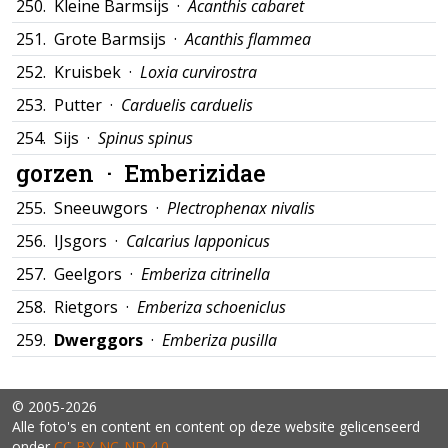
250.
Kleine Barmsijs ·
Acanthis cabaret
251.
Grote Barmsijs ·
Acanthis flammea
252.
Kruisbek ·
Loxia curvirostra
253.
Putter ·
Carduelis carduelis
254.
Sijs ·
Spinus spinus
gorzen ·
Emberizidae
255.
Sneeuwgors ·
Plectrophenax nivalis
256.
IJsgors ·
Calcarius lapponicus
257.
Geelgors ·
Emberiza citrinella
258.
Rietgors ·
Emberiza schoeniclus
259.
Dwerggors
·
Emberiza pusilla
© 2005-2026
Alle foto's en content en content op deze website gelicenseerd
onder
CC BY‑NC‑ND 4.0