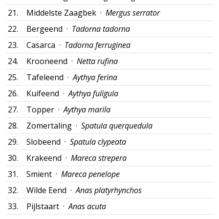
21.
Middelste Zaagbek ·
Mergus serrator
22.
Bergeend ·
Tadorna tadorna
23.
Casarca ·
Tadorna ferruginea
24.
Krooneend ·
Netta rufina
25.
Tafeleend ·
Aythya ferina
26.
Kuifeend ·
Aythya fuligula
27.
Topper ·
Aythya marila
28.
Zomertaling ·
Spatula querquedula
29.
Slobeend ·
Spatula clypeata
30.
Krakeend ·
Mareca strepera
31.
Smient ·
Mareca penelope
32.
Wilde Eend ·
Anas platyrhynchos
33.
Pijlstaart ·
Anas acuta