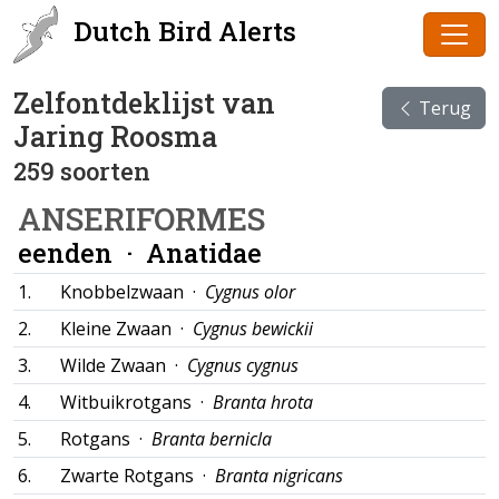
Dutch Bird Alerts
Zelfontdeklijst van
Terug
Jaring Roosma
259 soorten
ANSERIFORMES
eenden ·
Anatidae
1.
Knobbelzwaan ·
Cygnus olor
2.
Kleine Zwaan ·
Cygnus bewickii
3.
Wilde Zwaan ·
Cygnus cygnus
4.
Witbuikrotgans ·
Branta hrota
5.
Rotgans ·
Branta bernicla
6.
Zwarte Rotgans ·
Branta nigricans