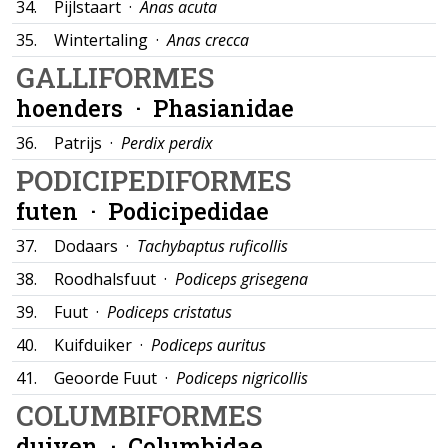
34.
Pijlstaart ·
Anas acuta
35.
Wintertaling ·
Anas crecca
GALLIFORMES
hoenders ·
Phasianidae
36.
Patrijs ·
Perdix perdix
PODICIPEDIFORMES
futen ·
Podicipedidae
37.
Dodaars ·
Tachybaptus ruficollis
38.
Roodhalsfuut ·
Podiceps grisegena
39.
Fuut ·
Podiceps cristatus
40.
Kuifduiker ·
Podiceps auritus
41.
Geoorde Fuut ·
Podiceps nigricollis
COLUMBIFORMES
duiven ·
Columbidae