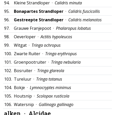
94.
Kleine Strandloper ·
Calidris minuta
95.
Bonapartes Strandloper
·
Calidris fuscicollis
96.
Gestreepte Strandloper
·
Calidris melanotos
97.
Grauwe Franjepoot ·
Phalaropus lobatus
98.
Oeverloper ·
Actitis hypoleucos
99.
Witgat ·
Tringa ochropus
100.
Zwarte Ruiter ·
Tringa erythropus
101.
Groenpootruiter ·
Tringa nebularia
102.
Bosruiter ·
Tringa glareola
103.
Tureluur ·
Tringa totanus
104.
Bokje ·
Lymnocryptes minimus
105.
Houtsnip ·
Scolopax rusticola
106.
Watersnip ·
Gallinago gallinago
alken ·
Alcidae