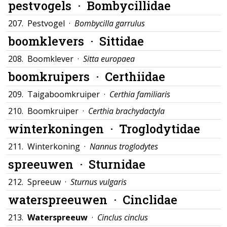
pestvogels ·
Bombycillidae
207.
Pestvogel ·
Bombycilla garrulus
boomklevers ·
Sittidae
208.
Boomklever ·
Sitta europaea
boomkruipers ·
Certhiidae
209.
Taigaboomkruiper ·
Certhia familiaris
210.
Boomkruiper ·
Certhia brachydactyla
winterkoningen ·
Troglodytidae
211.
Winterkoning ·
Nannus troglodytes
spreeuwen ·
Sturnidae
212.
Spreeuw ·
Sturnus vulgaris
waterspreeuwen ·
Cinclidae
213.
Waterspreeuw
·
Cinclus cinclus