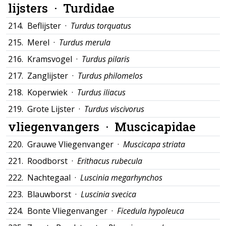
lijsters ·
Turdidae
214.
Beflijster ·
Turdus torquatus
215.
Merel ·
Turdus merula
216.
Kramsvogel ·
Turdus pilaris
217.
Zanglijster ·
Turdus philomelos
218.
Koperwiek ·
Turdus iliacus
219.
Grote Lijster ·
Turdus viscivorus
vliegenvangers ·
Muscicapidae
220.
Grauwe Vliegenvanger ·
Muscicapa striata
221.
Roodborst ·
Erithacus rubecula
222.
Nachtegaal ·
Luscinia megarhynchos
223.
Blauwborst ·
Luscinia svecica
224.
Bonte Vliegenvanger ·
Ficedula hypoleuca