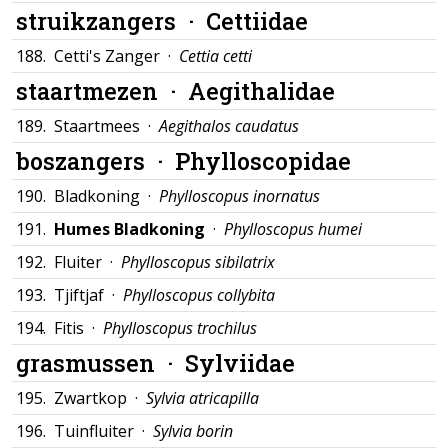
struikzangers ·
Cettiidae
188.
Cetti's Zanger ·
Cettia cetti
staartmezen ·
Aegithalidae
189.
Staartmees ·
Aegithalos caudatus
boszangers ·
Phylloscopidae
190.
Bladkoning ·
Phylloscopus inornatus
191.
Humes Bladkoning
·
Phylloscopus humei
192.
Fluiter ·
Phylloscopus sibilatrix
193.
Tjiftjaf ·
Phylloscopus collybita
194.
Fitis ·
Phylloscopus trochilus
grasmussen ·
Sylviidae
195.
Zwartkop ·
Sylvia atricapilla
196.
Tuinfluiter ·
Sylvia borin