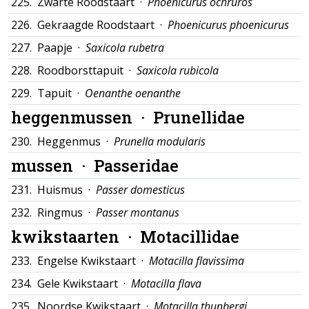
225.
Zwarte Roodstaart ·
Phoenicurus ochruros
226.
Gekraagde Roodstaart ·
Phoenicurus phoenicurus
227.
Paapje ·
Saxicola rubetra
228.
Roodborsttapuit ·
Saxicola rubicola
229.
Tapuit ·
Oenanthe oenanthe
heggenmussen ·
Prunellidae
230.
Heggenmus ·
Prunella modularis
mussen ·
Passeridae
231.
Huismus ·
Passer domesticus
232.
Ringmus ·
Passer montanus
kwikstaarten ·
Motacillidae
233.
Engelse Kwikstaart ·
Motacilla flavissima
234.
Gele Kwikstaart ·
Motacilla flava
235.
Noordse Kwikstaart ·
Motacilla thunbergi