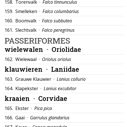
158.
Torenvalk ·
Falco tinnunculus
159.
Smelleken ·
Falco columbarius
160.
Boomvalk ·
Falco subbuteo
161.
Slechtvalk ·
Falco peregrinus
PASSERIFORMES
wielewalen ·
Oriolidae
162.
Wielewaal ·
Oriolus oriolus
klauwieren ·
Laniidae
163.
Grauwe Klauwier ·
Lanius collurio
164.
Klapekster ·
Lanius excubitor
kraaien ·
Corvidae
165.
Ekster ·
Pica pica
166.
Gaai ·
Garrulus glandarius