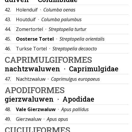
42.
Holenduif ·
Columba oenas
43.
Houtduif ·
Columba palumbus
44.
Zomertortel ·
Streptopelia turtur
45.
Oosterse Tortel
·
Streptopelia orientalis
46.
Turkse Tortel ·
Streptopelia decaocto
CAPRIMULGIFORMES
nachtzwaluwen ·
Caprimulgidae
47.
Nachtzwaluw ·
Caprimulgus europaeus
APODIFORMES
gierzwaluwen ·
Apodidae
48.
Vale Gierzwaluw
·
Apus pallidus
49.
Gierzwaluw ·
Apus apus
CUCULIFORMES