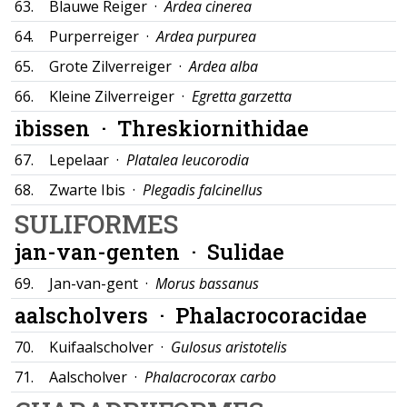
63.
Blauwe Reiger ·
Ardea cinerea
64.
Purperreiger ·
Ardea purpurea
65.
Grote Zilverreiger ·
Ardea alba
66.
Kleine Zilverreiger ·
Egretta garzetta
ibissen ·
Threskiornithidae
67.
Lepelaar ·
Platalea leucorodia
68.
Zwarte Ibis ·
Plegadis falcinellus
SULIFORMES
jan-van-genten ·
Sulidae
69.
Jan-van-gent ·
Morus bassanus
aalscholvers ·
Phalacrocoracidae
70.
Kuifaalscholver ·
Gulosus aristotelis
71.
Aalscholver ·
Phalacrocorax carbo