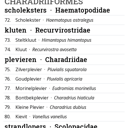
CHARADRIIFORMES
scholeksters ·
Haematopodidae
72.
Scholekster ·
Haematopus ostralegus
kluten ·
Recurvirostridae
73.
Steltkluut ·
Himantopus himantopus
74.
Kluut ·
Recurvirostra avosetta
plevieren ·
Charadriidae
75.
Zilverplevier ·
Pluvialis squatarola
76.
Goudplevier ·
Pluvialis apricaria
77.
Morinelplevier ·
Eudromias morinellus
78.
Bontbekplevier ·
Charadrius hiaticula
79.
Kleine Plevier ·
Charadrius dubius
80.
Kievit ·
Vanellus vanellus
strandlopers ·
Scolopacidae