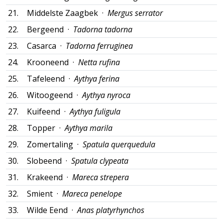
21.
Middelste Zaagbek ·
Mergus serrator
22.
Bergeend ·
Tadorna tadorna
23.
Casarca ·
Tadorna ferruginea
24.
Krooneend ·
Netta rufina
25.
Tafeleend ·
Aythya ferina
26.
Witoogeend ·
Aythya nyroca
27.
Kuifeend ·
Aythya fuligula
28.
Topper ·
Aythya marila
29.
Zomertaling ·
Spatula querquedula
30.
Slobeend ·
Spatula clypeata
31.
Krakeend ·
Mareca strepera
32.
Smient ·
Mareca penelope
33.
Wilde Eend ·
Anas platyrhynchos