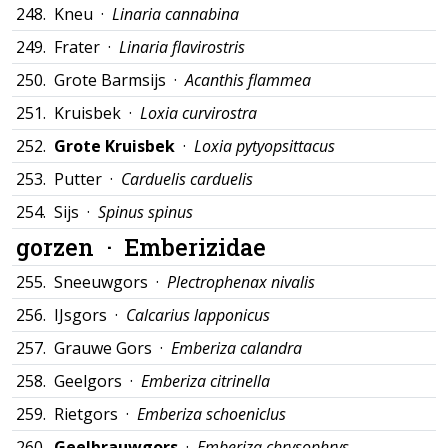
248.
Kneu ·
Linaria cannabina
249.
Frater ·
Linaria flavirostris
250.
Grote Barmsijs ·
Acanthis flammea
251.
Kruisbek ·
Loxia curvirostra
252.
Grote Kruisbek
·
Loxia pytyopsittacus
253.
Putter ·
Carduelis carduelis
254.
Sijs ·
Spinus spinus
gorzen ·
Emberizidae
255.
Sneeuwgors ·
Plectrophenax nivalis
256.
IJsgors ·
Calcarius lapponicus
257.
Grauwe Gors ·
Emberiza calandra
258.
Geelgors ·
Emberiza citrinella
259.
Rietgors ·
Emberiza schoeniclus
260.
Geelbrauwgors
·
Emberiza chrysophrys