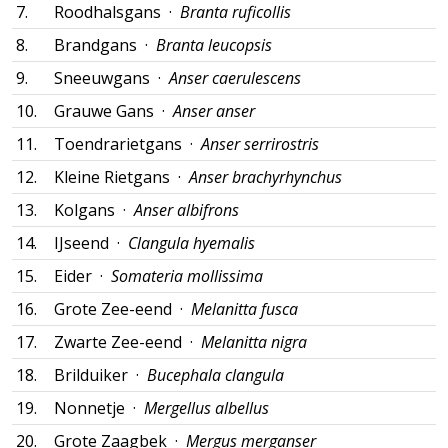
7.
Roodhalsgans ·
Branta ruficollis
8.
Brandgans ·
Branta leucopsis
9.
Sneeuwgans ·
Anser caerulescens
10.
Grauwe Gans ·
Anser anser
11.
Toendrarietgans ·
Anser serrirostris
12.
Kleine Rietgans ·
Anser brachyrhynchus
13.
Kolgans ·
Anser albifrons
14.
IJseend ·
Clangula hyemalis
15.
Eider ·
Somateria mollissima
16.
Grote Zee-eend ·
Melanitta fusca
17.
Zwarte Zee-eend ·
Melanitta nigra
18.
Brilduiker ·
Bucephala clangula
19.
Nonnetje ·
Mergellus albellus
20.
Grote Zaagbek ·
Mergus merganser