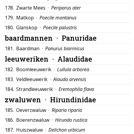
178.
Zwarte Mees ·
Periparus ater
179.
Matkop ·
Poecile montanus
180.
Glanskop ·
Poecile palustris
baardmannen ·
Panuridae
181.
Baardman ·
Panurus biarmicus
leeuweriken ·
Alaudidae
182.
Boomleeuwerik ·
Lullula arborea
183.
Veldleeuwerik ·
Alauda arvensis
184.
Strandleeuwerik ·
Eremophila flava
zwaluwen ·
Hirundinidae
185.
Oeverzwaluw ·
Riparia riparia
186.
Boerenzwaluw ·
Hirundo rustica
187.
Huiszwaluw ·
Delichon urbicum