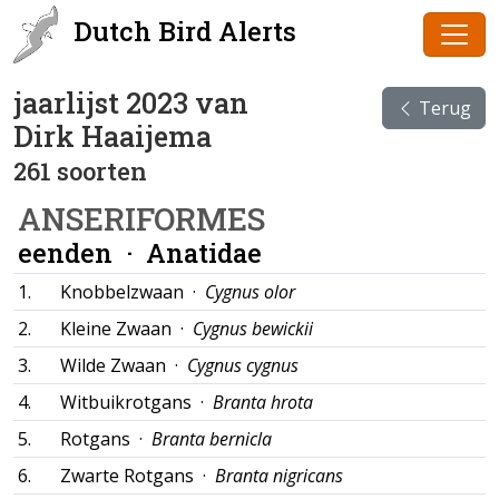
Dutch Bird Alerts
jaarlijst 2023 van
Terug
Dirk Haaijema
261 soorten
ANSERIFORMES
eenden ·
Anatidae
1.
Knobbelzwaan ·
Cygnus olor
2.
Kleine Zwaan ·
Cygnus bewickii
3.
Wilde Zwaan ·
Cygnus cygnus
4.
Witbuikrotgans ·
Branta hrota
5.
Rotgans ·
Branta bernicla
6.
Zwarte Rotgans ·
Branta nigricans