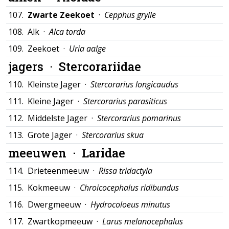
107.
Zwarte Zeekoet
·
Cepphus grylle
108.
Alk ·
Alca torda
109.
Zeekoet ·
Uria aalge
jagers ·
Stercorariidae
110.
Kleinste Jager ·
Stercorarius longicaudus
111.
Kleine Jager ·
Stercorarius parasiticus
112.
Middelste Jager ·
Stercorarius pomarinus
113.
Grote Jager ·
Stercorarius skua
meeuwen ·
Laridae
114.
Drieteenmeeuw ·
Rissa tridactyla
115.
Kokmeeuw ·
Chroicocephalus ridibundus
116.
Dwergmeeuw ·
Hydrocoloeus minutus
117.
Zwartkopmeeuw ·
Larus melanocephalus