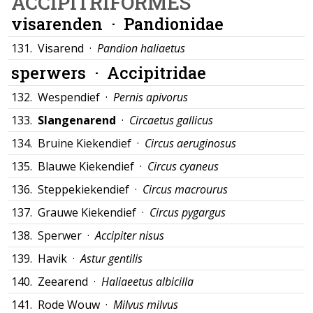
ACCIPITRIFORMES
visarenden ·
Pandionidae
131.
Visarend ·
Pandion haliaetus
sperwers ·
Accipitridae
132.
Wespendief ·
Pernis apivorus
133.
Slangenarend
·
Circaetus gallicus
134.
Bruine Kiekendief ·
Circus aeruginosus
135.
Blauwe Kiekendief ·
Circus cyaneus
136.
Steppekiekendief ·
Circus macrourus
137.
Grauwe Kiekendief ·
Circus pygargus
138.
Sperwer ·
Accipiter nisus
139.
Havik ·
Astur gentilis
140.
Zeearend ·
Haliaeetus albicilla
141.
Rode Wouw ·
Milvus milvus