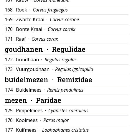
167.
Kauw ·
Corvus monedula
168.
Roek ·
Corvus frugilegus
169.
Zwarte Kraai ·
Corvus corone
170.
Bonte Kraai ·
Corvus cornix
171.
Raaf ·
Corvus corax
goudhanen ·
Regulidae
172.
Goudhaan ·
Regulus regulus
173.
Vuurgoudhaan ·
Regulus ignicapilla
buidelmezen ·
Remizidae
174.
Buidelmees ·
Remiz pendulinus
mezen ·
Paridae
175.
Pimpelmees ·
Cyanistes caeruleus
176.
Koolmees ·
Parus major
177.
Kuifmees ·
Lophophanes cristatus