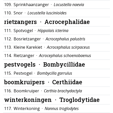
109.
Sprinkhaanzanger ·
Locustella naevia
110.
Snor ·
Locustella luscinioides
rietzangers ·
Acrocephalidae
111.
Spotvogel ·
Hippolais icterina
112.
Bosrietzanger ·
Acrocephalus palustris
113.
Kleine Karekiet ·
Acrocephalus scirpaceus
114.
Rietzanger ·
Acrocephalus schoenobaenus
pestvogels ·
Bombycillidae
115.
Pestvogel ·
Bombycilla garrulus
boomkruipers ·
Certhiidae
116.
Boomkruiper ·
Certhia brachydactyla
winterkoningen ·
Troglodytidae
117.
Winterkoning ·
Nannus troglodytes