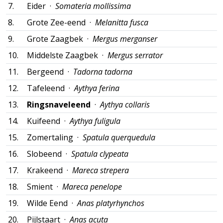
7.
Eider ·
Somateria mollissima
8.
Grote Zee-eend ·
Melanitta fusca
9.
Grote Zaagbek ·
Mergus merganser
10.
Middelste Zaagbek ·
Mergus serrator
11.
Bergeend ·
Tadorna tadorna
12.
Tafeleend ·
Aythya ferina
13.
Ringsnaveleend
·
Aythya collaris
14.
Kuifeend ·
Aythya fuligula
15.
Zomertaling ·
Spatula querquedula
16.
Slobeend ·
Spatula clypeata
17.
Krakeend ·
Mareca strepera
18.
Smient ·
Mareca penelope
19.
Wilde Eend ·
Anas platyrhynchos
20.
Pijlstaart ·
Anas acuta