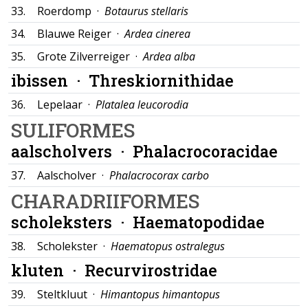
33.
Roerdomp ·
Botaurus stellaris
34.
Blauwe Reiger ·
Ardea cinerea
35.
Grote Zilverreiger ·
Ardea alba
ibissen ·
Threskiornithidae
36.
Lepelaar ·
Platalea leucorodia
SULIFORMES
aalscholvers ·
Phalacrocoracidae
37.
Aalscholver ·
Phalacrocorax carbo
CHARADRIIFORMES
scholeksters ·
Haematopodidae
38.
Scholekster ·
Haematopus ostralegus
kluten ·
Recurvirostridae
39.
Steltkluut ·
Himantopus himantopus