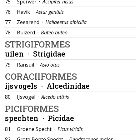
75.
Sperwer ·
Accipiter nisus
76.
Havik ·
Astur gentilis
77.
Zeearend ·
Haliaeetus albicilla
78.
Buizerd ·
Buteo buteo
STRIGIFORMES
uilen ·
Strigidae
79.
Ransuil ·
Asio otus
CORACIIFORMES
ijsvogels ·
Alcedinidae
80.
IJsvogel ·
Alcedo atthis
PICIFORMES
spechten ·
Picidae
81.
Groene Specht ·
Picus viridis
82.
Grote Bonte Specht ·
Dendrocopos major