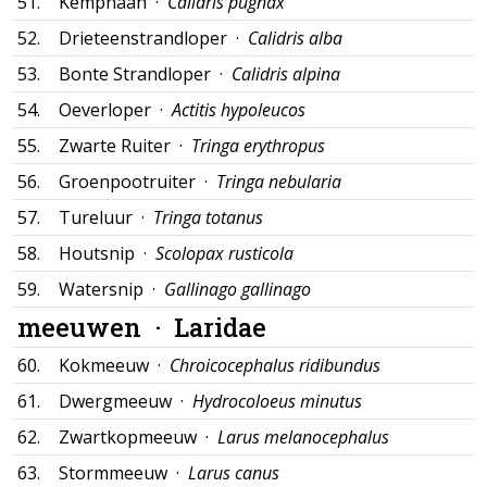
51.
Kemphaan ·
Calidris pugnax
52.
Drieteenstrandloper ·
Calidris alba
53.
Bonte Strandloper ·
Calidris alpina
54.
Oeverloper ·
Actitis hypoleucos
55.
Zwarte Ruiter ·
Tringa erythropus
56.
Groenpootruiter ·
Tringa nebularia
57.
Tureluur ·
Tringa totanus
58.
Houtsnip ·
Scolopax rusticola
59.
Watersnip ·
Gallinago gallinago
meeuwen ·
Laridae
60.
Kokmeeuw ·
Chroicocephalus ridibundus
61.
Dwergmeeuw ·
Hydrocoloeus minutus
62.
Zwartkopmeeuw ·
Larus melanocephalus
63.
Stormmeeuw ·
Larus canus