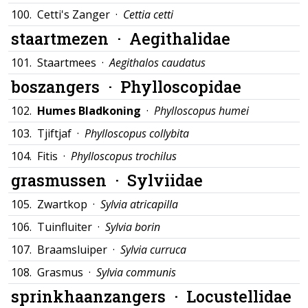
100.
Cetti's Zanger ·
Cettia cetti
staartmezen ·
Aegithalidae
101.
Staartmees ·
Aegithalos caudatus
boszangers ·
Phylloscopidae
102.
Humes Bladkoning
·
Phylloscopus humei
103.
Tjiftjaf ·
Phylloscopus collybita
104.
Fitis ·
Phylloscopus trochilus
grasmussen ·
Sylviidae
105.
Zwartkop ·
Sylvia atricapilla
106.
Tuinfluiter ·
Sylvia borin
107.
Braamsluiper ·
Sylvia curruca
108.
Grasmus ·
Sylvia communis
sprinkhaanzangers ·
Locustellidae