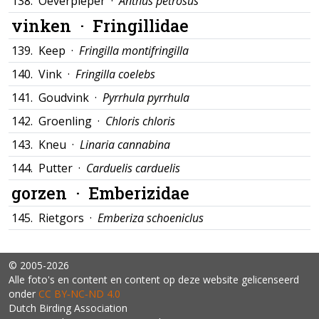
138.
Oeverpieper ·
Anthus petrosus
vinken ·
Fringillidae
139.
Keep ·
Fringilla montifringilla
140.
Vink ·
Fringilla coelebs
141.
Goudvink ·
Pyrrhula pyrrhula
142.
Groenling ·
Chloris chloris
143.
Kneu ·
Linaria cannabina
144.
Putter ·
Carduelis carduelis
gorzen ·
Emberizidae
145.
Rietgors ·
Emberiza schoeniclus
© 2005-2026
Alle foto's en content en content op deze website gelicenseerd
onder
CC BY‑NC‑ND 4.0
Dutch Birding Association