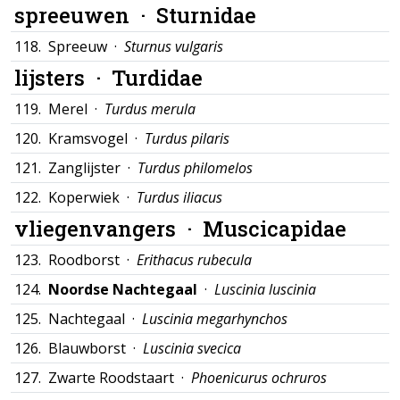
spreeuwen ·
Sturnidae
118.
Spreeuw ·
Sturnus vulgaris
lijsters ·
Turdidae
119.
Merel ·
Turdus merula
120.
Kramsvogel ·
Turdus pilaris
121.
Zanglijster ·
Turdus philomelos
122.
Koperwiek ·
Turdus iliacus
vliegenvangers ·
Muscicapidae
123.
Roodborst ·
Erithacus rubecula
124.
Noordse Nachtegaal
·
Luscinia luscinia
125.
Nachtegaal ·
Luscinia megarhynchos
126.
Blauwborst ·
Luscinia svecica
127.
Zwarte Roodstaart ·
Phoenicurus ochruros