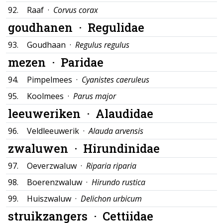
92.
Raaf ·
Corvus corax
goudhanen ·
Regulidae
93.
Goudhaan ·
Regulus regulus
mezen ·
Paridae
94.
Pimpelmees ·
Cyanistes caeruleus
95.
Koolmees ·
Parus major
leeuweriken ·
Alaudidae
96.
Veldleeuwerik ·
Alauda arvensis
zwaluwen ·
Hirundinidae
97.
Oeverzwaluw ·
Riparia riparia
98.
Boerenzwaluw ·
Hirundo rustica
99.
Huiszwaluw ·
Delichon urbicum
struikzangers ·
Cettiidae