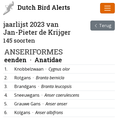
Dutch Bird Alerts
jaarlijst 2023 van
Terug
Jan-Pieter de Krijger
145 soorten
ANSERIFORMES
eenden ·
Anatidae
1.
Knobbelzwaan ·
Cygnus olor
2.
Rotgans ·
Branta bernicla
3.
Brandgans ·
Branta leucopsis
4.
Sneeuwgans ·
Anser caerulescens
5.
Grauwe Gans ·
Anser anser
6.
Kolgans ·
Anser albifrons