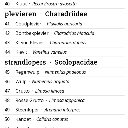
40.
Kluut ·
Recurvirostra avosetta
plevieren ·
Charadriidae
41.
Goudplevier ·
Pluvialis apricaria
42.
Bontbekplevier ·
Charadrius hiaticula
43.
Kleine Plevier ·
Charadrius dubius
44.
Kievit ·
Vanellus vanellus
strandlopers ·
Scolopacidae
45.
Regenwulp ·
Numenius phaeopus
46.
Wulp ·
Numenius arquata
47.
Grutto ·
Limosa limosa
48.
Rosse Grutto ·
Limosa lapponica
49.
Steenloper ·
Arenaria interpres
50.
Kanoet ·
Calidris canutus