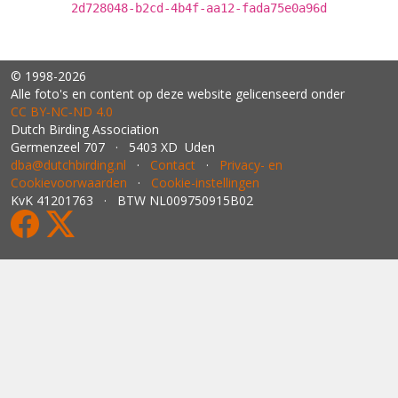
2d728048-b2cd-4b4f-aa12-fada75e0a96d
© 1998-2026
Alle foto's en content op deze website gelicenseerd onder
CC BY‑NC‑ND 4.0
Dutch Birding Association
Germenzeel 707 · 5403 XD Uden
dba@dutchbirding.nl
·
Contact
·
Privacy- en
Cookievoorwaarden
·
Cookie-instellingen
KvK 41201763 · BTW NL009750915B02