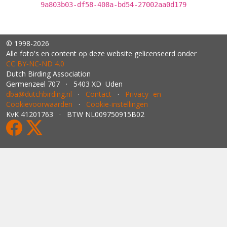
9a803b03-df58-408a-bd54-27002aa0d179
© 1998-2026
Alle foto's en content op deze website gelicenseerd onder
CC BY‑NC‑ND 4.0
Dutch Birding Association
Germenzeel 707 · 5403 XD Uden
dba@dutchbirding.nl
·
Contact
·
Privacy- en
Cookievoorwaarden
·
Cookie-instellingen
KvK 41201763 · BTW NL009750915B02