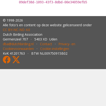
09def38d-1093-43f3-8dbd-00e34059efb5
© 1998-2026
Alle foto's en content op deze website gelicenseerd onder
CC BY‑NC‑ND 4.0
Dutch Birding Association
Germenzeel 707 · 5403 XD Uden
dba@dutchbirding.nl
·
Contact
·
Privacy- en
Cookievoorwaarden
·
Cookie-instellingen
KvK 41201763 · BTW NL009750915B02