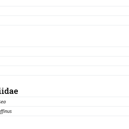
iidae
sea
ffinus