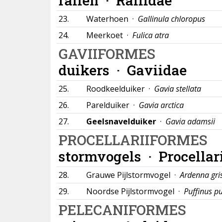
rallen ·
Rallidae
23.
Waterhoen ·
Gallinula chloropus
24.
Meerkoet ·
Fulica atra
GAVIIFORMES
duikers ·
Gaviidae
25.
Roodkeelduiker ·
Gavia stellata
26.
Parelduiker ·
Gavia arctica
27.
Geelsnavelduiker
·
Gavia adamsii
PROCELLARIIFORMES
stormvogels ·
Procellar
28.
Grauwe Pijlstormvogel ·
Ardenna gri
29.
Noordse Pijlstormvogel ·
Puffinus pu
PELECANIFORMES