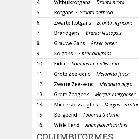
4.
Witbuikrotgans ·
Branta hrota
5.
Rotgans ·
Branta bernicla
6.
Zwarte Rotgans ·
Branta nigricans
7.
Brandgans ·
Branta leucopsis
8.
Grauwe Gans ·
Anser anser
9.
Kolgans ·
Anser albifrons
10.
Eider ·
Somateria mollissima
11.
Grote Zee-eend ·
Melanitta fusca
12.
Zwarte Zee-eend ·
Melanitta nigra
13.
Grote Zaagbek ·
Mergus merganser
14.
Middelste Zaagbek ·
Mergus serrator
15.
Bergeend ·
Tadorna tadorna
16.
Wilde Eend ·
Anas platyrhynchos
COLUMBIFORMES