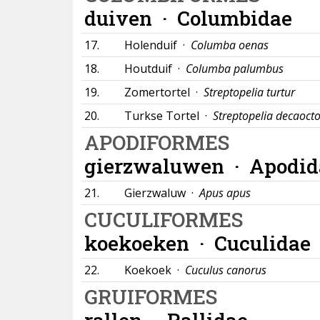
duiven ·
Columbidae
17.
Holenduif ·
Columba oenas
18.
Houtduif ·
Columba palumbus
19.
Zomertortel ·
Streptopelia turtur
20.
Turkse Tortel ·
Streptopelia decaoct
APODIFORMES
gierzwaluwen ·
Apodid
21.
Gierzwaluw ·
Apus apus
CUCULIFORMES
koekoeken ·
Cuculidae
22.
Koekoek ·
Cuculus canorus
GRUIFORMES