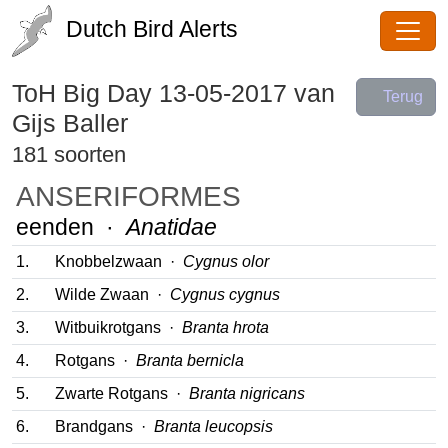
Dutch Bird Alerts
ToH Big Day 13-05-2017
van
Terug
Gijs Baller
181 soorten
ANSERIFORMES
eenden ·
Anatidae
1.
Knobbelzwaan ·
Cygnus olor
2.
Wilde Zwaan ·
Cygnus cygnus
3.
Witbuikrotgans ·
Branta hrota
4.
Rotgans ·
Branta bernicla
5.
Zwarte Rotgans ·
Branta nigricans