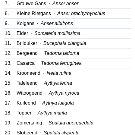
6.
Brandgans ·
Branta leucopsis
7.
Grauwe Gans ·
Anser anser
8.
Kleine Rietgans ·
Anser brachyrhynchus
9.
Kolgans ·
Anser albifrons
10.
Eider ·
Somateria mollissima
11.
Brilduiker ·
Bucephala clangula
12.
Bergeend ·
Tadorna tadorna
13.
Casarca ·
Tadorna ferruginea
14.
Krooneend ·
Netta rufina
15.
Tafeleend ·
Aythya ferina
16.
Witoogeend ·
Aythya nyroca
17.
Kuifeend ·
Aythya fuligula
18.
Topper ·
Aythya marila
19.
Zomertaling ·
Spatula querquedula