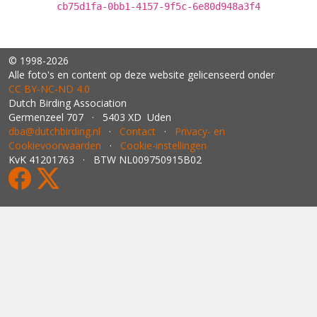
cb75d1fa-0bb1-4157-9f5c-6e80d948a3f4
© 1998-2026
Alle foto's en content op deze website gelicenseerd onder
CC BY‑NC‑ND 4.0
Dutch Birding Association
Germenzeel 707 · 5403 XD Uden
dba@dutchbirding.nl
·
Contact
·
Privacy- en
Cookievoorwaarden
·
Cookie-instellingen
KvK 41201763 · BTW NL009750915B02