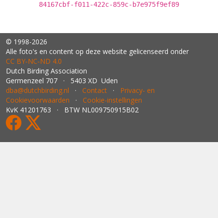
84167cbf-f011-422c-859c-b7e975f9ef89
© 1998-2026
Alle foto's en content op deze website gelicenseerd onder
CC BY‑NC‑ND 4.0
Dutch Birding Association
Germenzeel 707 · 5403 XD Uden
dba@dutchbirding.nl
·
Contact
·
Privacy- en
Cookievoorwaarden
·
Cookie-instellingen
KvK 41201763 · BTW NL009750915B02