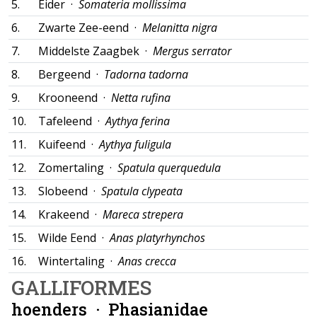
5.
Eider ·
Somateria mollissima
6.
Zwarte Zee-eend ·
Melanitta nigra
7.
Middelste Zaagbek ·
Mergus serrator
8.
Bergeend ·
Tadorna tadorna
9.
Krooneend ·
Netta rufina
10.
Tafeleend ·
Aythya ferina
11.
Kuifeend ·
Aythya fuligula
12.
Zomertaling ·
Spatula querquedula
13.
Slobeend ·
Spatula clypeata
14.
Krakeend ·
Mareca strepera
15.
Wilde Eend ·
Anas platyrhynchos
16.
Wintertaling ·
Anas crecca
GALLIFORMES
hoenders ·
Phasianidae