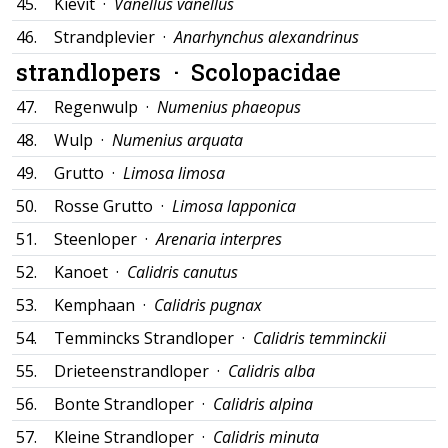
45.
Kievit ·
Vanellus vanellus
46.
Strandplevier ·
Anarhynchus alexandrinus
strandlopers ·
Scolopacidae
47.
Regenwulp ·
Numenius phaeopus
48.
Wulp ·
Numenius arquata
49.
Grutto ·
Limosa limosa
50.
Rosse Grutto ·
Limosa lapponica
51.
Steenloper ·
Arenaria interpres
52.
Kanoet ·
Calidris canutus
53.
Kemphaan ·
Calidris pugnax
54.
Temmincks Strandloper ·
Calidris temminckii
55.
Drieteenstrandloper ·
Calidris alba
56.
Bonte Strandloper ·
Calidris alpina
57.
Kleine Strandloper ·
Calidris minuta