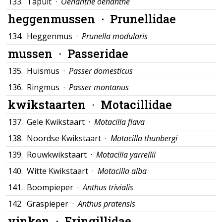
133.
Tapuit ·
Oenanthe oenanthe
heggenmussen ·
Prunellidae
134.
Heggenmus ·
Prunella modularis
mussen ·
Passeridae
135.
Huismus ·
Passer domesticus
136.
Ringmus ·
Passer montanus
kwikstaarten ·
Motacillidae
137.
Gele Kwikstaart ·
Motacilla flava
138.
Noordse Kwikstaart ·
Motacilla thunbergi
139.
Rouwkwikstaart ·
Motacilla yarrellii
140.
Witte Kwikstaart ·
Motacilla alba
141.
Boompieper ·
Anthus trivialis
142.
Graspieper ·
Anthus pratensis
vinken ·
Fringillidae