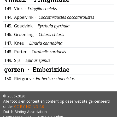
143.
Vink ·
Fringilla coelebs
144.
Appelvink ·
Coccothraustes coccothraustes
145.
Goudvink ·
Pyrrhula pyrrhula
146.
Groenling ·
Chloris chloris
147.
Kneu ·
Linaria cannabina
148.
Putter ·
Carduelis carduelis
149.
Sijs ·
Spinus spinus
gorzen ·
Emberizidae
150.
Rietgors ·
Emberiza schoeniclus
© 2005-2026
Alle foto's en content en content op deze website gelicenseerd
onder
CC BY‑NC‑ND 4.0
Dutch Birding Association
Germenzeel 707 · 5403 XD Uden