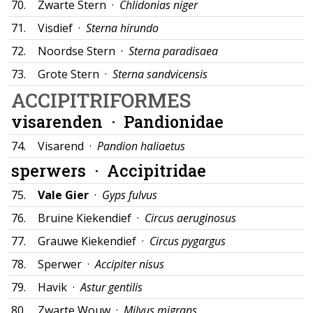
70.
Zwarte Stern ·
Chlidonias niger
71.
Visdief ·
Sterna hirundo
72.
Noordse Stern ·
Sterna paradisaea
73.
Grote Stern ·
Sterna sandvicensis
ACCIPITRIFORMES
visarenden ·
Pandionidae
74.
Visarend ·
Pandion haliaetus
sperwers ·
Accipitridae
75.
Vale Gier
·
Gyps fulvus
76.
Bruine Kiekendief ·
Circus aeruginosus
77.
Grauwe Kiekendief ·
Circus pygargus
78.
Sperwer ·
Accipiter nisus
79.
Havik ·
Astur gentilis
80.
Zwarte Wouw ·
Milvus migrans