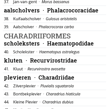
37.
Jan-van-gent ·
Morus bassanus
aalscholvers ·
Phalacrocoracidae
38.
Kuifaalscholver ·
Gulosus aristotelis
39.
Aalscholver ·
Phalacrocorax carbo
CHARADRIIFORMES
scholeksters ·
Haematopodidae
40.
Scholekster ·
Haematopus ostralegus
kluten ·
Recurvirostridae
41.
Kluut ·
Recurvirostra avosetta
plevieren ·
Charadriidae
42.
Zilverplevier ·
Pluvialis squatarola
43.
Bontbekplevier ·
Charadrius hiaticula
44.
Kleine Plevier ·
Charadrius dubius