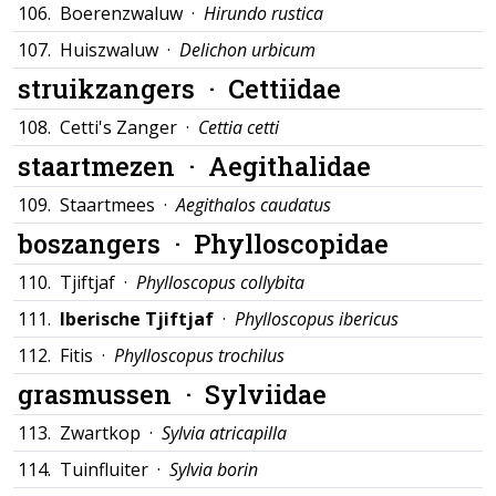
106.
Boerenzwaluw ·
Hirundo rustica
107.
Huiszwaluw ·
Delichon urbicum
struikzangers ·
Cettiidae
108.
Cetti's Zanger ·
Cettia cetti
staartmezen ·
Aegithalidae
109.
Staartmees ·
Aegithalos caudatus
boszangers ·
Phylloscopidae
110.
Tjiftjaf ·
Phylloscopus collybita
111.
Iberische Tjiftjaf
·
Phylloscopus ibericus
112.
Fitis ·
Phylloscopus trochilus
grasmussen ·
Sylviidae
113.
Zwartkop ·
Sylvia atricapilla
114.
Tuinfluiter ·
Sylvia borin