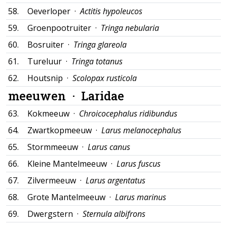
58.
Oeverloper ·
Actitis hypoleucos
59.
Groenpootruiter ·
Tringa nebularia
60.
Bosruiter ·
Tringa glareola
61.
Tureluur ·
Tringa totanus
62.
Houtsnip ·
Scolopax rusticola
meeuwen ·
Laridae
63.
Kokmeeuw ·
Chroicocephalus ridibundus
64.
Zwartkopmeeuw ·
Larus melanocephalus
65.
Stormmeeuw ·
Larus canus
66.
Kleine Mantelmeeuw ·
Larus fuscus
67.
Zilvermeeuw ·
Larus argentatus
68.
Grote Mantelmeeuw ·
Larus marinus
69.
Dwergstern ·
Sternula albifrons