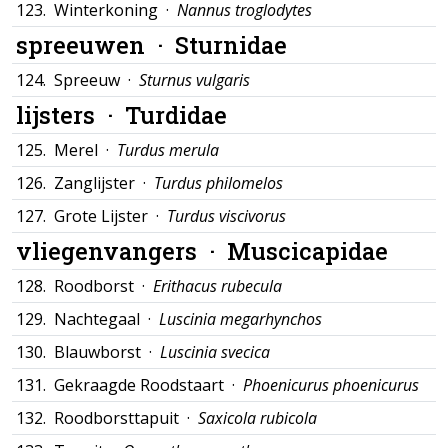
123.
Winterkoning ·
Nannus troglodytes
spreeuwen ·
Sturnidae
124.
Spreeuw ·
Sturnus vulgaris
lijsters ·
Turdidae
125.
Merel ·
Turdus merula
126.
Zanglijster ·
Turdus philomelos
127.
Grote Lijster ·
Turdus viscivorus
vliegenvangers ·
Muscicapidae
128.
Roodborst ·
Erithacus rubecula
129.
Nachtegaal ·
Luscinia megarhynchos
130.
Blauwborst ·
Luscinia svecica
131.
Gekraagde Roodstaart ·
Phoenicurus phoenicurus
132.
Roodborsttapuit ·
Saxicola rubicola