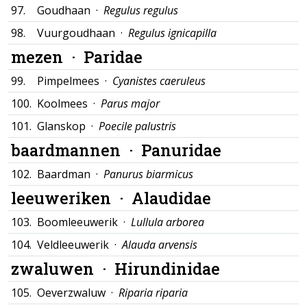
97.
Goudhaan ·
Regulus regulus
98.
Vuurgoudhaan ·
Regulus ignicapilla
mezen ·
Paridae
99.
Pimpelmees ·
Cyanistes caeruleus
100.
Koolmees ·
Parus major
101.
Glanskop ·
Poecile palustris
baardmannen ·
Panuridae
102.
Baardman ·
Panurus biarmicus
leeuweriken ·
Alaudidae
103.
Boomleeuwerik ·
Lullula arborea
104.
Veldleeuwerik ·
Alauda arvensis
zwaluwen ·
Hirundinidae
105.
Oeverzwaluw ·
Riparia riparia