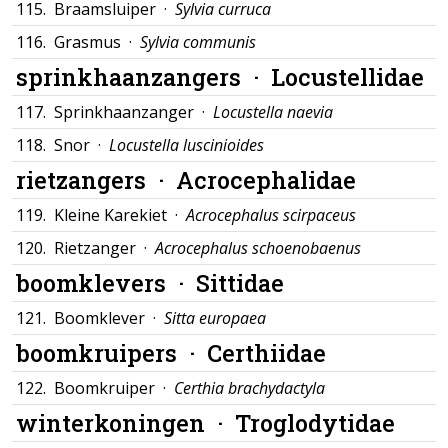
115.
Braamsluiper ·
Sylvia curruca
116.
Grasmus ·
Sylvia communis
sprinkhaanzangers ·
Locustellidae
117.
Sprinkhaanzanger ·
Locustella naevia
118.
Snor ·
Locustella luscinioides
rietzangers ·
Acrocephalidae
119.
Kleine Karekiet ·
Acrocephalus scirpaceus
120.
Rietzanger ·
Acrocephalus schoenobaenus
boomklevers ·
Sittidae
121.
Boomklever ·
Sitta europaea
boomkruipers ·
Certhiidae
122.
Boomkruiper ·
Certhia brachydactyla
winterkoningen ·
Troglodytidae