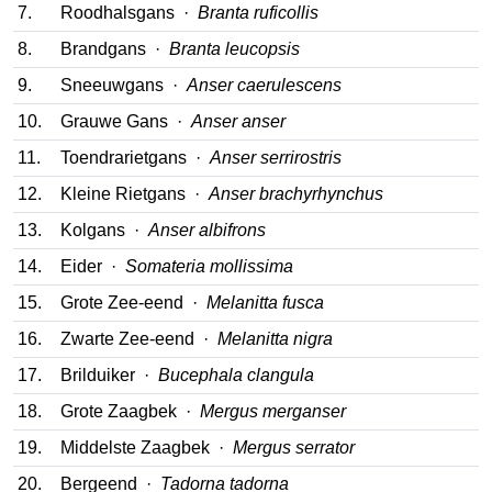
7.
Roodhalsgans ·
Branta ruficollis
8.
Brandgans ·
Branta leucopsis
9.
Sneeuwgans ·
Anser caerulescens
10.
Grauwe Gans ·
Anser anser
11.
Toendrarietgans ·
Anser serrirostris
12.
Kleine Rietgans ·
Anser brachyrhynchus
13.
Kolgans ·
Anser albifrons
14.
Eider ·
Somateria mollissima
15.
Grote Zee-eend ·
Melanitta fusca
16.
Zwarte Zee-eend ·
Melanitta nigra
17.
Brilduiker ·
Bucephala clangula
18.
Grote Zaagbek ·
Mergus merganser
19.
Middelste Zaagbek ·
Mergus serrator
20.
Bergeend ·
Tadorna tadorna