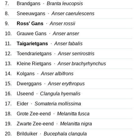
7.
Brandgans ·
Branta leucopsis
8.
Sneeuwgans ·
Anser caerulescens
9.
Ross' Gans
·
Anser rossii
10.
Grauwe Gans ·
Anser anser
11.
Taigarietgans
·
Anser fabalis
12.
Toendrarietgans ·
Anser serrirostris
13.
Kleine Rietgans ·
Anser brachyrhynchus
14.
Kolgans ·
Anser albifrons
15.
Dwerggans ·
Anser erythropus
16.
IJseend ·
Clangula hyemalis
17.
Eider ·
Somateria mollissima
18.
Grote Zee-eend ·
Melanitta fusca
19.
Zwarte Zee-eend ·
Melanitta nigra
20.
Brilduiker ·
Bucephala clangula