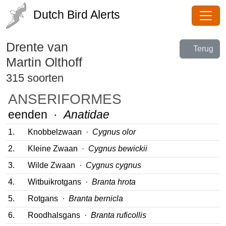
Dutch Bird Alerts
Drente van
Terug
Martin Olthoff
315 soorten
ANSERIFORMES
eenden ·
Anatidae
1.
Knobbelzwaan ·
Cygnus olor
2.
Kleine Zwaan ·
Cygnus bewickii
3.
Wilde Zwaan ·
Cygnus cygnus
4.
Witbuikrotgans ·
Branta hrota
5.
Rotgans ·
Branta bernicla
6.
Roodhalsgans ·
Branta ruficollis