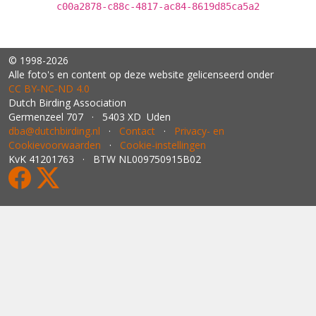
c00a2878-c88c-4817-ac84-8619d85ca5a2
© 1998-2026
Alle foto's en content op deze website gelicenseerd onder
CC BY‑NC‑ND 4.0
Dutch Birding Association
Germenzeel 707 · 5403 XD Uden
dba@dutchbirding.nl
·
Contact
·
Privacy- en
Cookievoorwaarden
·
Cookie-instellingen
KvK 41201763 · BTW NL009750915B02