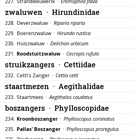
227.
Strandleeuwerik ·
Eremophila flava
zwaluwen ·
Hirundinidae
228.
Oeverzwaluw ·
Riparia riparia
229.
Boerenzwaluw ·
Hirundo rustica
230.
Huiszwaluw ·
Delichon urbicum
231.
Roodstuitzwaluw
·
Cecropis rufula
struikzangers ·
Cettiidae
232.
Cetti's Zanger ·
Cettia cetti
staartmezen ·
Aegithalidae
233.
Staartmees ·
Aegithalos caudatus
boszangers ·
Phylloscopidae
234.
Kroonboszanger
·
Phylloscopus coronatus
235.
Pallas' Boszanger
·
Phylloscopus proregulus