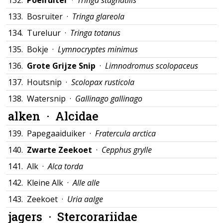
132.
Poelruiter
·
Tringa stagnatilis
133.
Bosruiter ·
Tringa glareola
134.
Tureluur ·
Tringa totanus
135.
Bokje ·
Lymnocryptes minimus
136.
Grote Grijze Snip
·
Limnodromus scolopaceus
137.
Houtsnip ·
Scolopax rusticola
138.
Watersnip ·
Gallinago gallinago
alken ·
Alcidae
139.
Papegaaiduiker ·
Fratercula arctica
140.
Zwarte Zeekoet
·
Cepphus grylle
141.
Alk ·
Alca torda
142.
Kleine Alk ·
Alle alle
143.
Zeekoet ·
Uria aalge
jagers ·
Stercorariidae