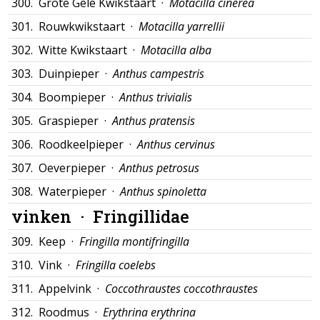
300.
Grote Gele Kwikstaart ·
Motacilla cinerea
301.
Rouwkwikstaart ·
Motacilla yarrellii
302.
Witte Kwikstaart ·
Motacilla alba
303.
Duinpieper ·
Anthus campestris
304.
Boompieper ·
Anthus trivialis
305.
Graspieper ·
Anthus pratensis
306.
Roodkeelpieper ·
Anthus cervinus
307.
Oeverpieper ·
Anthus petrosus
308.
Waterpieper ·
Anthus spinoletta
vinken ·
Fringillidae
309.
Keep ·
Fringilla montifringilla
310.
Vink ·
Fringilla coelebs
311.
Appelvink ·
Coccothraustes coccothraustes
312.
Roodmus ·
Erythrina erythrina