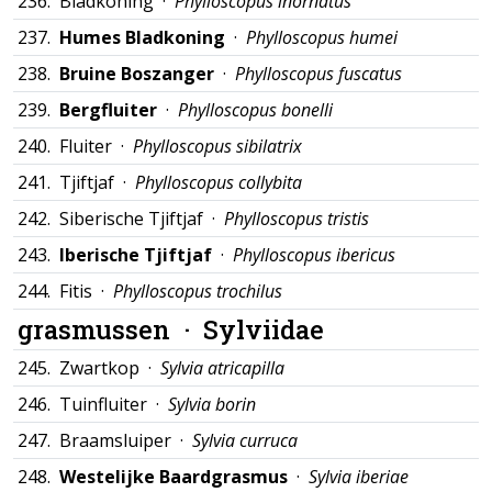
236.
Bladkoning ·
Phylloscopus inornatus
237.
Humes Bladkoning
·
Phylloscopus humei
238.
Bruine Boszanger
·
Phylloscopus fuscatus
239.
Bergfluiter
·
Phylloscopus bonelli
240.
Fluiter ·
Phylloscopus sibilatrix
241.
Tjiftjaf ·
Phylloscopus collybita
242.
Siberische Tjiftjaf ·
Phylloscopus tristis
243.
Iberische Tjiftjaf
·
Phylloscopus ibericus
244.
Fitis ·
Phylloscopus trochilus
grasmussen ·
Sylviidae
245.
Zwartkop ·
Sylvia atricapilla
246.
Tuinfluiter ·
Sylvia borin
247.
Braamsluiper ·
Sylvia curruca
248.
Westelijke Baardgrasmus
·
Sylvia iberiae