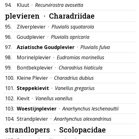
94.
Kluut ·
Recurvirostra avosetta
plevieren ·
Charadriidae
95.
Zilverplevier ·
Pluvialis squatarola
96.
Goudplevier ·
Pluvialis apricaria
97.
Aziatische Goudplevier
·
Pluvialis fulva
98.
Morinelplevier ·
Eudromias morinellus
99.
Bontbekplevier ·
Charadrius hiaticula
100.
Kleine Plevier ·
Charadrius dubius
101.
Steppekievit
·
Vanellus gregarius
102.
Kievit ·
Vanellus vanellus
103.
Woestijnplevier
·
Anarhynchus leschenaultii
104.
Strandplevier ·
Anarhynchus alexandrinus
strandlopers ·
Scolopacidae