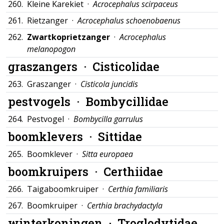
260.
Kleine Karekiet ·
Acrocephalus scirpaceus
261.
Rietzanger ·
Acrocephalus schoenobaenus
262.
Zwartkoprietzanger
·
Acrocephalus
melanopogon
graszangers ·
Cisticolidae
263.
Graszanger ·
Cisticola juncidis
pestvogels ·
Bombycillidae
264.
Pestvogel ·
Bombycilla garrulus
boomklevers ·
Sittidae
265.
Boomklever ·
Sitta europaea
boomkruipers ·
Certhiidae
266.
Taigaboomkruiper ·
Certhia familiaris
267.
Boomkruiper ·
Certhia brachydactyla
winterkoningen ·
Troglodytidae