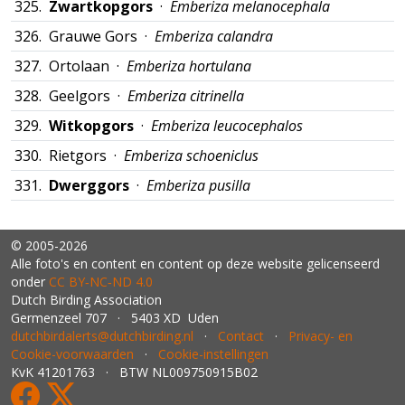
325.
Zwartkopgors
·
Emberiza melanocephala
326.
Grauwe Gors ·
Emberiza calandra
327.
Ortolaan ·
Emberiza hortulana
328.
Geelgors ·
Emberiza citrinella
329.
Witkopgors
·
Emberiza leucocephalos
330.
Rietgors ·
Emberiza schoeniclus
331.
Dwerggors
·
Emberiza pusilla
© 2005-2026
Alle foto's en content en content op deze website gelicenseerd
onder
CC BY‑NC‑ND 4.0
Dutch Birding Association
Germenzeel 707 · 5403 XD Uden
dutchbirdalerts@dutchbirding.nl
·
Contact
·
Privacy- en
Cookie-voorwaarden
·
Cookie-instellingen
KvK 41201763 · BTW NL009750915B02