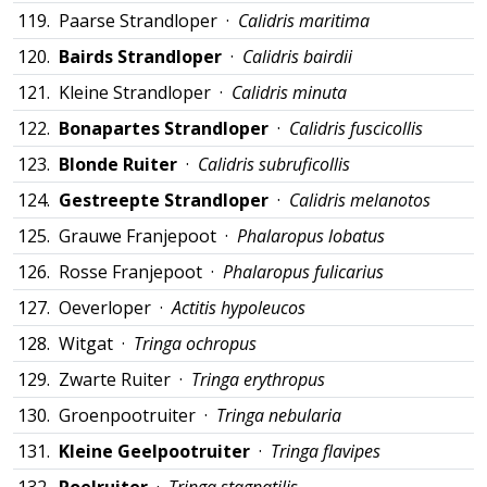
119.
Paarse Strandloper ·
Calidris maritima
120.
Bairds Strandloper
·
Calidris bairdii
121.
Kleine Strandloper ·
Calidris minuta
122.
Bonapartes Strandloper
·
Calidris fuscicollis
123.
Blonde Ruiter
·
Calidris subruficollis
124.
Gestreepte Strandloper
·
Calidris melanotos
125.
Grauwe Franjepoot ·
Phalaropus lobatus
126.
Rosse Franjepoot ·
Phalaropus fulicarius
127.
Oeverloper ·
Actitis hypoleucos
128.
Witgat ·
Tringa ochropus
129.
Zwarte Ruiter ·
Tringa erythropus
130.
Groenpootruiter ·
Tringa nebularia
131.
Kleine Geelpootruiter
·
Tringa flavipes