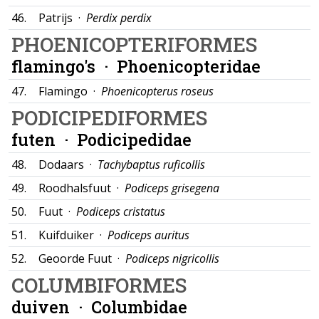
46.
Patrijs ·
Perdix perdix
PHOENICOPTERIFORMES
flamingo's ·
Phoenicopteridae
47.
Flamingo ·
Phoenicopterus roseus
PODICIPEDIFORMES
futen ·
Podicipedidae
48.
Dodaars ·
Tachybaptus ruficollis
49.
Roodhalsfuut ·
Podiceps grisegena
50.
Fuut ·
Podiceps cristatus
51.
Kuifduiker ·
Podiceps auritus
52.
Geoorde Fuut ·
Podiceps nigricollis
COLUMBIFORMES
duiven ·
Columbidae