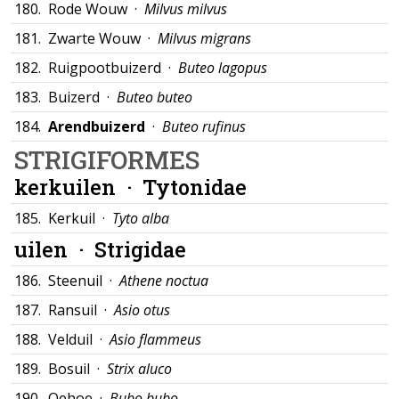
180.
Rode Wouw ·
Milvus milvus
181.
Zwarte Wouw ·
Milvus migrans
182.
Ruigpootbuizerd ·
Buteo lagopus
183.
Buizerd ·
Buteo buteo
184.
Arendbuizerd
·
Buteo rufinus
STRIGIFORMES
kerkuilen ·
Tytonidae
185.
Kerkuil ·
Tyto alba
uilen ·
Strigidae
186.
Steenuil ·
Athene noctua
187.
Ransuil ·
Asio otus
188.
Velduil ·
Asio flammeus
189.
Bosuil ·
Strix aluco
190.
Oehoe ·
Bubo bubo