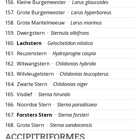
156.
Kleine Burgemeester ·
Larus glaucoides
157.
Grote Burgemeester ·
Larus hyperboreus
158.
Grote Mantelmeeuw ·
Larus marinus
159.
Dwergstern ·
Sternula albifrons
160.
Lachstern
·
Gelochelidon nilotica
161.
Reuzenstern ·
Hydroprogne caspia
162.
Witwangstern ·
Chlidonias hybrida
163.
Witvleugelstern ·
Chlidonias leucopterus
164.
Zwarte Stern ·
Chlidonias niger
165.
Visdief ·
Sterna hirundo
166.
Noordse Stern ·
Sterna paradisaea
167.
Forsters Stern
·
Sterna forsteri
168.
Grote Stern ·
Sterna sandvicensis
ACCIPITRIFORMES