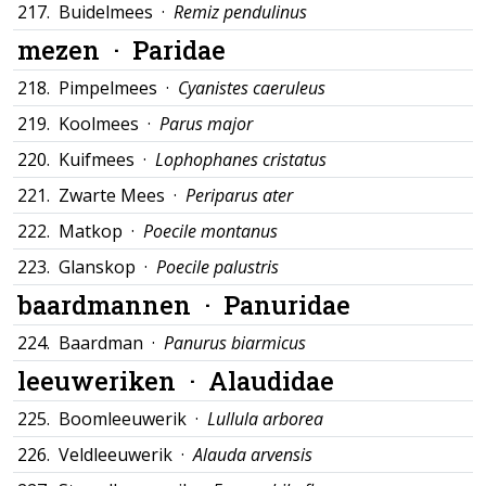
217.
Buidelmees ·
Remiz pendulinus
mezen ·
Paridae
218.
Pimpelmees ·
Cyanistes caeruleus
219.
Koolmees ·
Parus major
220.
Kuifmees ·
Lophophanes cristatus
221.
Zwarte Mees ·
Periparus ater
222.
Matkop ·
Poecile montanus
223.
Glanskop ·
Poecile palustris
baardmannen ·
Panuridae
224.
Baardman ·
Panurus biarmicus
leeuweriken ·
Alaudidae
225.
Boomleeuwerik ·
Lullula arborea
226.
Veldleeuwerik ·
Alauda arvensis