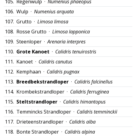
105.
Regenwulp ·
Numenius phaeopus
106.
Wulp ·
Numenius arquata
107.
Grutto ·
Limosa limosa
108.
Rosse Grutto ·
Limosa lapponica
109.
Steenloper ·
Arenaria interpres
110.
Grote Kanoet
·
Calidris tenuirostris
111.
Kanoet ·
Calidris canutus
112.
Kemphaan ·
Calidris pugnax
113.
Breedbekstrandloper
·
Calidris falcinellus
114.
Krombekstrandloper ·
Calidris ferruginea
115.
Steltstrandloper
·
Calidris himantopus
116.
Temmincks Strandloper ·
Calidris temminckii
117.
Drieteenstrandloper ·
Calidris alba
118.
Bonte Strandloper ·
Calidris alpina