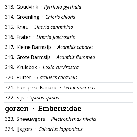
313.
Goudvink ·
Pyrrhula pyrrhula
314.
Groenling ·
Chloris chloris
315.
Kneu ·
Linaria cannabina
316.
Frater ·
Linaria flavirostris
317.
Kleine Barmsijs ·
Acanthis cabaret
318.
Grote Barmsijs ·
Acanthis flammea
319.
Kruisbek ·
Loxia curvirostra
320.
Putter ·
Carduelis carduelis
321.
Europese Kanarie ·
Serinus serinus
322.
Sijs ·
Spinus spinus
gorzen ·
Emberizidae
323.
Sneeuwgors ·
Plectrophenax nivalis
324.
IJsgors ·
Calcarius lapponicus