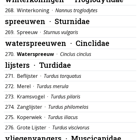
268.
Winterkoning ·
Nannus troglodytes
spreeuwen ·
Sturnidae
269.
Spreeuw ·
Sturnus vulgaris
waterspreeuwen ·
Cinclidae
270.
Waterspreeuw
·
Cinclus cinclus
lijsters ·
Turdidae
271.
Beflijster ·
Turdus torquatus
272.
Merel ·
Turdus merula
273.
Kramsvogel ·
Turdus pilaris
274.
Zanglijster ·
Turdus philomelos
275.
Koperwiek ·
Turdus iliacus
276.
Grote Lijster ·
Turdus viscivorus
vliegenvangers ·
Muscicapidae