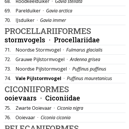
68.
Roodkeelduiker ·
Gavia stellata
69.
Parelduiker ·
Gavia arctica
70.
IJsduiker ·
Gavia immer
PROCELLARIIFORMES
stormvogels ·
Procellariidae
71.
Noordse Stormvogel ·
Fulmarus glacialis
72.
Grauwe Pijlstormvogel ·
Ardenna grisea
73.
Noordse Pijlstormvogel ·
Puffinus puffinus
74.
Vale Pijlstormvogel
·
Puffinus mauretanicus
CICONIIFORMES
ooievaars ·
Ciconiidae
75.
Zwarte Ooievaar ·
Ciconia nigra
76.
Ooievaar ·
Ciconia ciconia
PELECANIFORMES