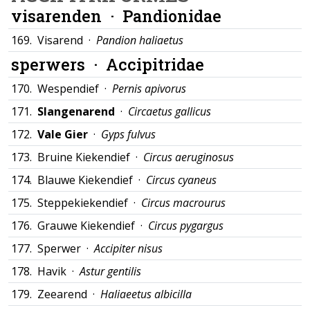
visarenden ·
Pandionidae
169.
Visarend ·
Pandion haliaetus
sperwers ·
Accipitridae
170.
Wespendief ·
Pernis apivorus
171.
Slangenarend
·
Circaetus gallicus
172.
Vale Gier
·
Gyps fulvus
173.
Bruine Kiekendief ·
Circus aeruginosus
174.
Blauwe Kiekendief ·
Circus cyaneus
175.
Steppekiekendief ·
Circus macrourus
176.
Grauwe Kiekendief ·
Circus pygargus
177.
Sperwer ·
Accipiter nisus
178.
Havik ·
Astur gentilis
179.
Zeearend ·
Haliaeetus albicilla