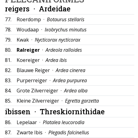
reigers ·
Ardeidae
77.
Roerdomp ·
Botaurus stellaris
78.
Woudaap ·
Ixobrychus minutus
79.
Kwak ·
Nycticorax nycticorax
80.
Ralreiger
·
Ardeola ralloides
81.
Koereiger ·
Ardea ibis
82.
Blauwe Reiger ·
Ardea cinerea
83.
Purperreiger ·
Ardea purpurea
84.
Grote Zilverreiger ·
Ardea alba
85.
Kleine Zilverreiger ·
Egretta garzetta
ibissen ·
Threskiornithidae
86.
Lepelaar ·
Platalea leucorodia
87.
Zwarte Ibis ·
Plegadis falcinellus