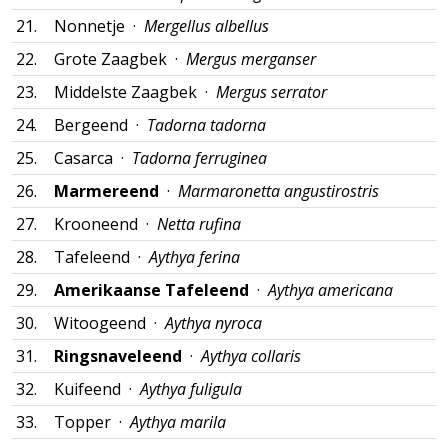
21.
Nonnetje ·
Mergellus albellus
22.
Grote Zaagbek ·
Mergus merganser
23.
Middelste Zaagbek ·
Mergus serrator
24.
Bergeend ·
Tadorna tadorna
25.
Casarca ·
Tadorna ferruginea
26.
Marmereend
·
Marmaronetta angustirostris
27.
Krooneend ·
Netta rufina
28.
Tafeleend ·
Aythya ferina
29.
Amerikaanse Tafeleend
·
Aythya americana
30.
Witoogeend ·
Aythya nyroca
31.
Ringsnaveleend
·
Aythya collaris
32.
Kuifeend ·
Aythya fuligula
33.
Topper ·
Aythya marila