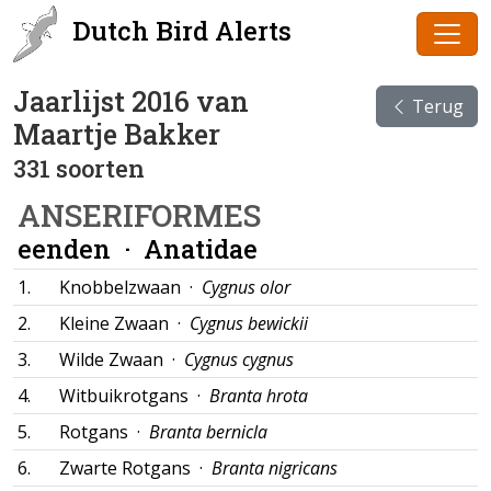
Dutch Bird Alerts
Jaarlijst 2016 van
Terug
Maartje Bakker
331 soorten
ANSERIFORMES
eenden ·
Anatidae
1.
Knobbelzwaan ·
Cygnus olor
2.
Kleine Zwaan ·
Cygnus bewickii
3.
Wilde Zwaan ·
Cygnus cygnus
4.
Witbuikrotgans ·
Branta hrota
5.
Rotgans ·
Branta bernicla
6.
Zwarte Rotgans ·
Branta nigricans