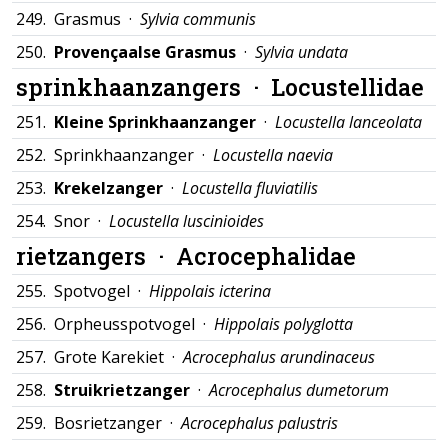
249.
Grasmus ·
Sylvia communis
250.
Provençaalse Grasmus
·
Sylvia undata
sprinkhaanzangers ·
Locustellidae
251.
Kleine Sprinkhaanzanger
·
Locustella lanceolata
252.
Sprinkhaanzanger ·
Locustella naevia
253.
Krekelzanger
·
Locustella fluviatilis
254.
Snor ·
Locustella luscinioides
rietzangers ·
Acrocephalidae
255.
Spotvogel ·
Hippolais icterina
256.
Orpheusspotvogel ·
Hippolais polyglotta
257.
Grote Karekiet ·
Acrocephalus arundinaceus
258.
Struikrietzanger
·
Acrocephalus dumetorum
259.
Bosrietzanger ·
Acrocephalus palustris