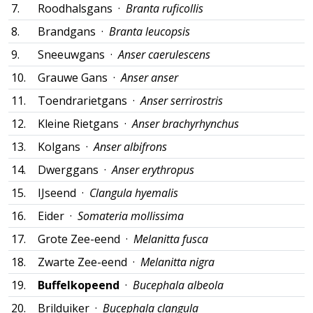
7.
Roodhalsgans ·
Branta ruficollis
8.
Brandgans ·
Branta leucopsis
9.
Sneeuwgans ·
Anser caerulescens
10.
Grauwe Gans ·
Anser anser
11.
Toendrarietgans ·
Anser serrirostris
12.
Kleine Rietgans ·
Anser brachyrhynchus
13.
Kolgans ·
Anser albifrons
14.
Dwerggans ·
Anser erythropus
15.
IJseend ·
Clangula hyemalis
16.
Eider ·
Somateria mollissima
17.
Grote Zee-eend ·
Melanitta fusca
18.
Zwarte Zee-eend ·
Melanitta nigra
19.
Buffelkopeend
·
Bucephala albeola
20.
Brilduiker ·
Bucephala clangula