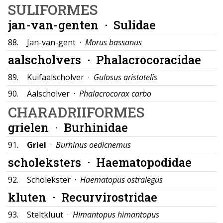
SULIFORMES
jan-van-genten ·
Sulidae
88.
Jan-van-gent ·
Morus bassanus
aalscholvers ·
Phalacrocoracidae
89.
Kuifaalscholver ·
Gulosus aristotelis
90.
Aalscholver ·
Phalacrocorax carbo
CHARADRIIFORMES
grielen ·
Burhinidae
91.
Griel
·
Burhinus oedicnemus
scholeksters ·
Haematopodidae
92.
Scholekster ·
Haematopus ostralegus
kluten ·
Recurvirostridae
93.
Steltkluut ·
Himantopus himantopus