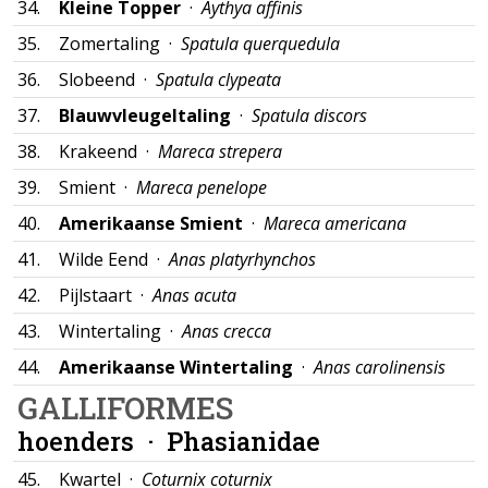
34.
Kleine Topper
·
Aythya affinis
35.
Zomertaling ·
Spatula querquedula
36.
Slobeend ·
Spatula clypeata
37.
Blauwvleugeltaling
·
Spatula discors
38.
Krakeend ·
Mareca strepera
39.
Smient ·
Mareca penelope
40.
Amerikaanse Smient
·
Mareca americana
41.
Wilde Eend ·
Anas platyrhynchos
42.
Pijlstaart ·
Anas acuta
43.
Wintertaling ·
Anas crecca
44.
Amerikaanse Wintertaling
·
Anas carolinensis
GALLIFORMES
hoenders ·
Phasianidae
45.
Kwartel ·
Coturnix coturnix