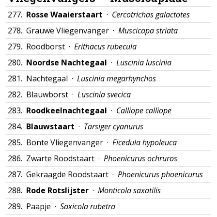
277.
Rosse Waaierstaart
·
Cercotrichas galactotes
278.
Grauwe Vliegenvanger ·
Muscicapa striata
279.
Roodborst ·
Erithacus rubecula
280.
Noordse Nachtegaal
·
Luscinia luscinia
281.
Nachtegaal ·
Luscinia megarhynchos
282.
Blauwborst ·
Luscinia svecica
283.
Roodkeelnachtegaal
·
Calliope calliope
284.
Blauwstaart
·
Tarsiger cyanurus
285.
Bonte Vliegenvanger ·
Ficedula hypoleuca
286.
Zwarte Roodstaart ·
Phoenicurus ochruros
287.
Gekraagde Roodstaart ·
Phoenicurus phoenicurus
288.
Rode Rotslijster
·
Monticola saxatilis
289.
Paapje ·
Saxicola rubetra