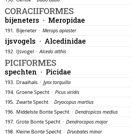
CORACIIFORMES
bijeneters ·
Meropidae
191.
Bijeneter ·
Merops apiaster
ijsvogels ·
Alcedinidae
192.
IJsvogel ·
Alcedo atthis
PICIFORMES
spechten ·
Picidae
193.
Draaihals ·
Jynx torquilla
194.
Groene Specht ·
Picus viridis
195.
Zwarte Specht ·
Dryocopus martius
196.
Middelste Bonte Specht ·
Dendropicos medius
197.
Grote Bonte Specht ·
Dendrocopos major
198.
Kleine Bonte Specht ·
Dryobates minor