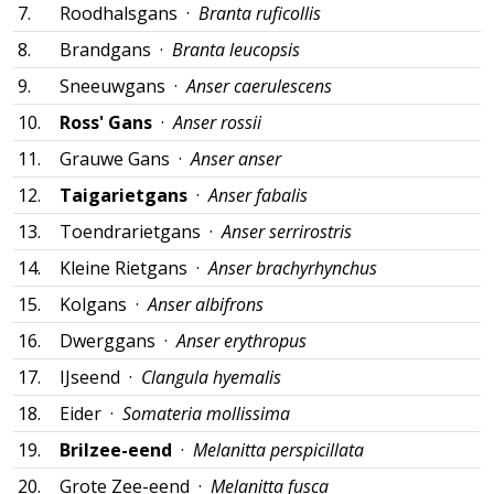
7.
Roodhalsgans ·
Branta ruficollis
8.
Brandgans ·
Branta leucopsis
9.
Sneeuwgans ·
Anser caerulescens
10.
Ross' Gans
·
Anser rossii
11.
Grauwe Gans ·
Anser anser
12.
Taigarietgans
·
Anser fabalis
13.
Toendrarietgans ·
Anser serrirostris
14.
Kleine Rietgans ·
Anser brachyrhynchus
15.
Kolgans ·
Anser albifrons
16.
Dwerggans ·
Anser erythropus
17.
IJseend ·
Clangula hyemalis
18.
Eider ·
Somateria mollissima
19.
Brilzee-eend
·
Melanitta perspicillata
20.
Grote Zee-eend ·
Melanitta fusca