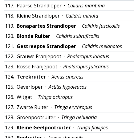
117.
Paarse Strandloper ·
Calidris maritima
118.
Kleine Strandloper ·
Calidris minuta
119.
Bonapartes Strandloper
·
Calidris fuscicollis
120.
Blonde Ruiter
·
Calidris subruficollis
121.
Gestreepte Strandloper
·
Calidris melanotos
122.
Grauwe Franjepoot ·
Phalaropus lobatus
123.
Rosse Franjepoot ·
Phalaropus fulicarius
124.
Terekruiter
·
Xenus cinereus
125.
Oeverloper ·
Actitis hypoleucos
126.
Witgat ·
Tringa ochropus
127.
Zwarte Ruiter ·
Tringa erythropus
128.
Groenpootruiter ·
Tringa nebularia
129.
Kleine Geelpootruiter
·
Tringa flavipes
130.
Poelruiter
·
Tringa stagnatilis