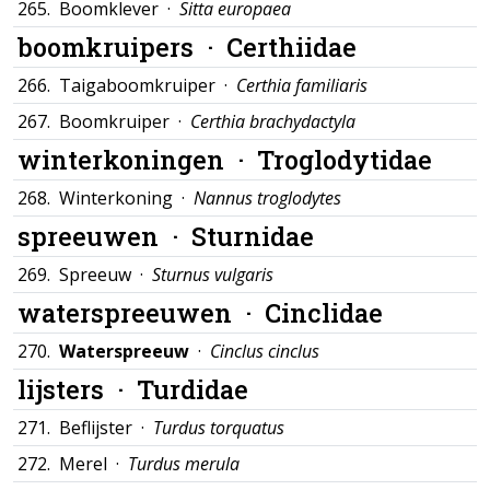
265.
Boomklever ·
Sitta europaea
boomkruipers ·
Certhiidae
266.
Taigaboomkruiper ·
Certhia familiaris
267.
Boomkruiper ·
Certhia brachydactyla
winterkoningen ·
Troglodytidae
268.
Winterkoning ·
Nannus troglodytes
spreeuwen ·
Sturnidae
269.
Spreeuw ·
Sturnus vulgaris
waterspreeuwen ·
Cinclidae
270.
Waterspreeuw
·
Cinclus cinclus
lijsters ·
Turdidae
271.
Beflijster ·
Turdus torquatus
272.
Merel ·
Turdus merula