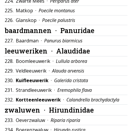
224.
Zwarte Mees ·
Periparus ater
225.
Matkop ·
Poecile montanus
226.
Glanskop ·
Poecile palustris
baardmannen ·
Panuridae
227.
Baardman ·
Panurus biarmicus
leeuweriken ·
Alaudidae
228.
Boomleeuwerik ·
Lullula arborea
229.
Veldleeuwerik ·
Alauda arvensis
230.
Kuifleeuwerik
·
Galerida cristata
231.
Strandleeuwerik ·
Eremophila flava
232.
Kortteenleeuwerik
·
Calandrella brachydactyla
zwaluwen ·
Hirundinidae
233.
Oeverzwaluw ·
Riparia riparia
234.
Boerenzwaluw ·
Hirundo rustica