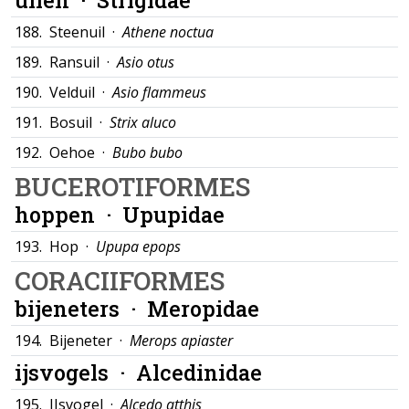
188.
Steenuil ·
Athene noctua
189.
Ransuil ·
Asio otus
190.
Velduil ·
Asio flammeus
191.
Bosuil ·
Strix aluco
192.
Oehoe ·
Bubo bubo
BUCEROTIFORMES
hoppen ·
Upupidae
193.
Hop ·
Upupa epops
CORACIIFORMES
bijeneters ·
Meropidae
194.
Bijeneter ·
Merops apiaster
ijsvogels ·
Alcedinidae
195.
IJsvogel ·
Alcedo atthis