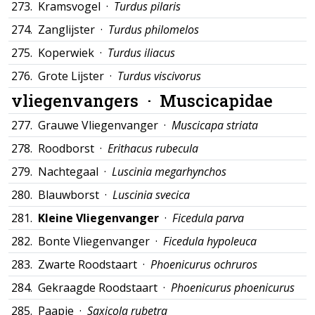
273.
Kramsvogel ·
Turdus pilaris
274.
Zanglijster ·
Turdus philomelos
275.
Koperwiek ·
Turdus iliacus
276.
Grote Lijster ·
Turdus viscivorus
vliegenvangers ·
Muscicapidae
277.
Grauwe Vliegenvanger ·
Muscicapa striata
278.
Roodborst ·
Erithacus rubecula
279.
Nachtegaal ·
Luscinia megarhynchos
280.
Blauwborst ·
Luscinia svecica
281.
Kleine Vliegenvanger
·
Ficedula parva
282.
Bonte Vliegenvanger ·
Ficedula hypoleuca
283.
Zwarte Roodstaart ·
Phoenicurus ochruros
284.
Gekraagde Roodstaart ·
Phoenicurus phoenicurus
285.
Paapje ·
Saxicola rubetra