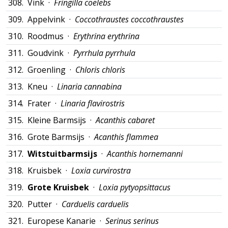
308.
Vink ·
Fringilla coelebs
309.
Appelvink ·
Coccothraustes coccothraustes
310.
Roodmus ·
Erythrina erythrina
311.
Goudvink ·
Pyrrhula pyrrhula
312.
Groenling ·
Chloris chloris
313.
Kneu ·
Linaria cannabina
314.
Frater ·
Linaria flavirostris
315.
Kleine Barmsijs ·
Acanthis cabaret
316.
Grote Barmsijs ·
Acanthis flammea
317.
Witstuitbarmsijs
·
Acanthis hornemanni
318.
Kruisbek ·
Loxia curvirostra
319.
Grote Kruisbek
·
Loxia pytyopsittacus
320.
Putter ·
Carduelis carduelis
321.
Europese Kanarie ·
Serinus serinus