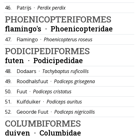
46.
Patrijs ·
Perdix perdix
PHOENICOPTERIFORMES
flamingo's ·
Phoenicopteridae
47.
Flamingo ·
Phoenicopterus roseus
PODICIPEDIFORMES
futen ·
Podicipedidae
48.
Dodaars ·
Tachybaptus ruficollis
49.
Roodhalsfuut ·
Podiceps grisegena
50.
Fuut ·
Podiceps cristatus
51.
Kuifduiker ·
Podiceps auritus
52.
Geoorde Fuut ·
Podiceps nigricollis
COLUMBIFORMES
duiven ·
Columbidae