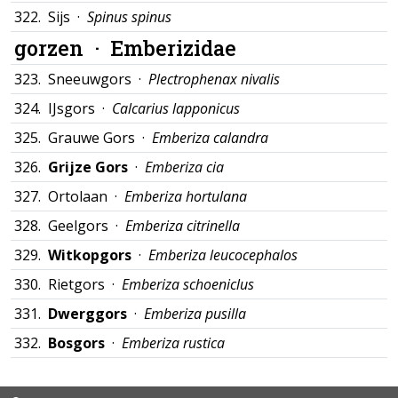
322.
Sijs ·
Spinus spinus
gorzen ·
Emberizidae
323.
Sneeuwgors ·
Plectrophenax nivalis
324.
IJsgors ·
Calcarius lapponicus
325.
Grauwe Gors ·
Emberiza calandra
326.
Grijze Gors
·
Emberiza cia
327.
Ortolaan ·
Emberiza hortulana
328.
Geelgors ·
Emberiza citrinella
329.
Witkopgors
·
Emberiza leucocephalos
330.
Rietgors ·
Emberiza schoeniclus
331.
Dwerggors
·
Emberiza pusilla
332.
Bosgors
·
Emberiza rustica