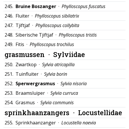
245.
Bruine Boszanger
·
Phylloscopus fuscatus
246.
Fluiter ·
Phylloscopus sibilatrix
247.
Tjiftjaf ·
Phylloscopus collybita
248.
Siberische Tjiftjaf ·
Phylloscopus tristis
249.
Fitis ·
Phylloscopus trochilus
grasmussen ·
Sylviidae
250.
Zwartkop ·
Sylvia atricapilla
251.
Tuinfluiter ·
Sylvia borin
252.
Sperwergrasmus
·
Sylvia nisoria
253.
Braamsluiper ·
Sylvia curruca
254.
Grasmus ·
Sylvia communis
sprinkhaanzangers ·
Locustellidae
255.
Sprinkhaanzanger ·
Locustella naevia