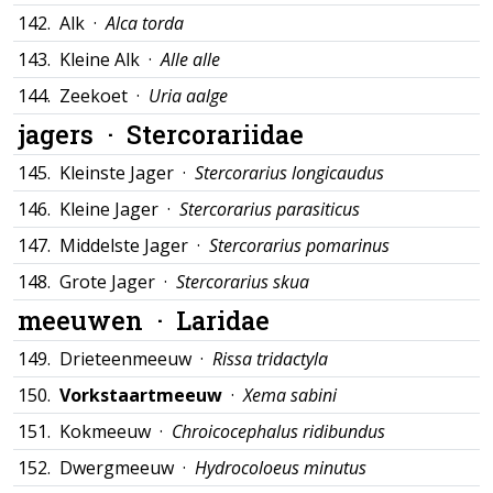
142.
Alk ·
Alca torda
143.
Kleine Alk ·
Alle alle
144.
Zeekoet ·
Uria aalge
jagers ·
Stercorariidae
145.
Kleinste Jager ·
Stercorarius longicaudus
146.
Kleine Jager ·
Stercorarius parasiticus
147.
Middelste Jager ·
Stercorarius pomarinus
148.
Grote Jager ·
Stercorarius skua
meeuwen ·
Laridae
149.
Drieteenmeeuw ·
Rissa tridactyla
150.
Vorkstaartmeeuw
·
Xema sabini
151.
Kokmeeuw ·
Chroicocephalus ridibundus
152.
Dwergmeeuw ·
Hydrocoloeus minutus