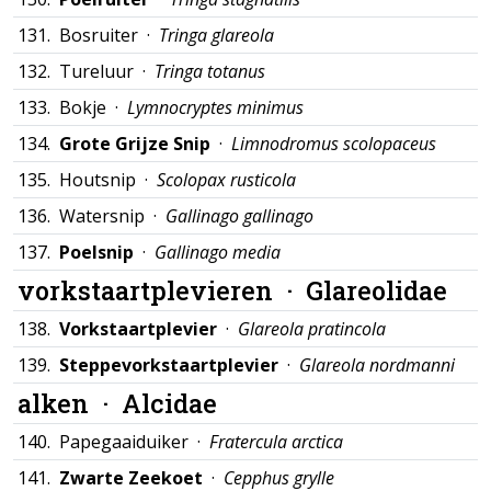
131.
Bosruiter ·
Tringa glareola
132.
Tureluur ·
Tringa totanus
133.
Bokje ·
Lymnocryptes minimus
134.
Grote Grijze Snip
·
Limnodromus scolopaceus
135.
Houtsnip ·
Scolopax rusticola
136.
Watersnip ·
Gallinago gallinago
137.
Poelsnip
·
Gallinago media
vorkstaartplevieren ·
Glareolidae
138.
Vorkstaartplevier
·
Glareola pratincola
139.
Steppevorkstaartplevier
·
Glareola nordmanni
alken ·
Alcidae
140.
Papegaaiduiker ·
Fratercula arctica
141.
Zwarte Zeekoet
·
Cepphus grylle