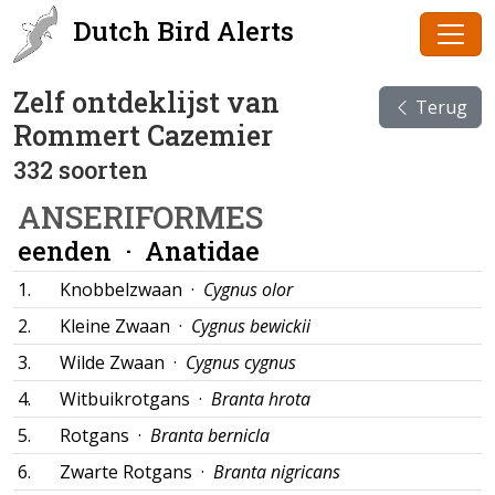
Dutch Bird Alerts
Zelf ontdeklijst van
Terug
Rommert Cazemier
332 soorten
ANSERIFORMES
eenden ·
Anatidae
1.
Knobbelzwaan ·
Cygnus olor
2.
Kleine Zwaan ·
Cygnus bewickii
3.
Wilde Zwaan ·
Cygnus cygnus
4.
Witbuikrotgans ·
Branta hrota
5.
Rotgans ·
Branta bernicla
6.
Zwarte Rotgans ·
Branta nigricans