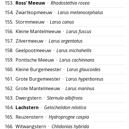
153.
Ross' Meeuw
·
Rhodostethia rosea
154.
Zwartkopmeeuw ·
Larus melanocephalus
155.
Stormmeeuw ·
Larus canus
156.
Kleine Mantelmeeuw ·
Larus fuscus
157.
Zilvermeeuw ·
Larus argentatus
158.
Geelpootmeeuw ·
Larus michahellis
159.
Pontische Meeuw ·
Larus cachinnans
160.
Kleine Burgemeester ·
Larus glaucoides
161.
Grote Burgemeester ·
Larus hyperboreus
162.
Grote Mantelmeeuw ·
Larus marinus
163.
Dwergstern ·
Sternula albifrons
164.
Lachstern
·
Gelochelidon nilotica
165.
Reuzenstern ·
Hydroprogne caspia
166.
Witwangstern ·
Chlidonias hybrida