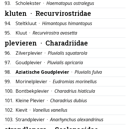
93.
Scholekster ·
Haematopus ostralegus
kluten ·
Recurvirostridae
94.
Steltkluut ·
Himantopus himantopus
95.
Kluut ·
Recurvirostra avosetta
plevieren ·
Charadriidae
96.
Zilverplevier ·
Pluvialis squatarola
97.
Goudplevier ·
Pluvialis apricaria
98.
Aziatische Goudplevier
·
Pluvialis fulva
99.
Morinelplevier ·
Eudromias morinellus
100.
Bontbekplevier ·
Charadrius hiaticula
101.
Kleine Plevier ·
Charadrius dubius
102.
Kievit ·
Vanellus vanellus
103.
Strandplevier ·
Anarhynchus alexandrinus