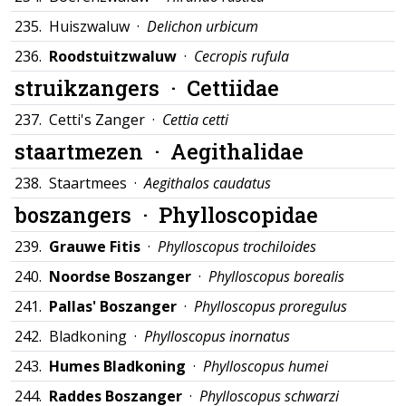
235.
Huiszwaluw ·
Delichon urbicum
236.
Roodstuitzwaluw
·
Cecropis rufula
struikzangers ·
Cettiidae
237.
Cetti's Zanger ·
Cettia cetti
staartmezen ·
Aegithalidae
238.
Staartmees ·
Aegithalos caudatus
boszangers ·
Phylloscopidae
239.
Grauwe Fitis
·
Phylloscopus trochiloides
240.
Noordse Boszanger
·
Phylloscopus borealis
241.
Pallas' Boszanger
·
Phylloscopus proregulus
242.
Bladkoning ·
Phylloscopus inornatus
243.
Humes Bladkoning
·
Phylloscopus humei
244.
Raddes Boszanger
·
Phylloscopus schwarzi