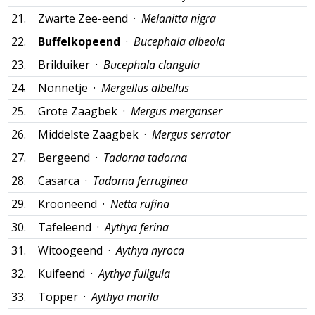
21.
Zwarte Zee-eend ·
Melanitta nigra
22.
Buffelkopeend
·
Bucephala albeola
23.
Brilduiker ·
Bucephala clangula
24.
Nonnetje ·
Mergellus albellus
25.
Grote Zaagbek ·
Mergus merganser
26.
Middelste Zaagbek ·
Mergus serrator
27.
Bergeend ·
Tadorna tadorna
28.
Casarca ·
Tadorna ferruginea
29.
Krooneend ·
Netta rufina
30.
Tafeleend ·
Aythya ferina
31.
Witoogeend ·
Aythya nyroca
32.
Kuifeend ·
Aythya fuligula
33.
Topper ·
Aythya marila