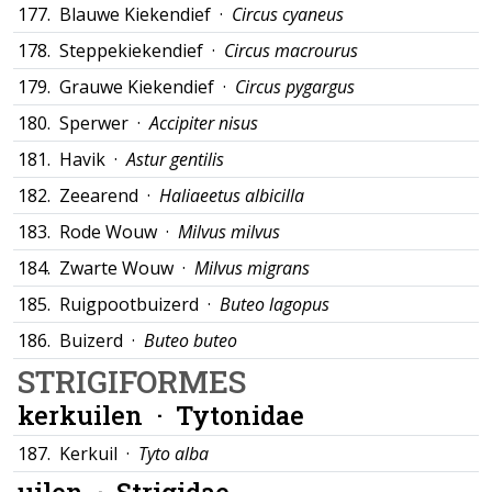
177.
Blauwe Kiekendief ·
Circus cyaneus
178.
Steppekiekendief ·
Circus macrourus
179.
Grauwe Kiekendief ·
Circus pygargus
180.
Sperwer ·
Accipiter nisus
181.
Havik ·
Astur gentilis
182.
Zeearend ·
Haliaeetus albicilla
183.
Rode Wouw ·
Milvus milvus
184.
Zwarte Wouw ·
Milvus migrans
185.
Ruigpootbuizerd ·
Buteo lagopus
186.
Buizerd ·
Buteo buteo
STRIGIFORMES
kerkuilen ·
Tytonidae
187.
Kerkuil ·
Tyto alba
uilen ·
Strigidae