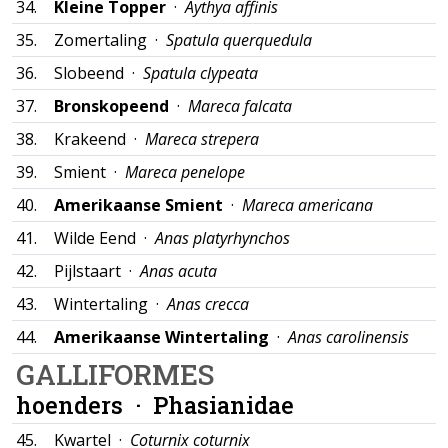
34.
Kleine Topper
·
Aythya affinis
35.
Zomertaling ·
Spatula querquedula
36.
Slobeend ·
Spatula clypeata
37.
Bronskopeend
·
Mareca falcata
38.
Krakeend ·
Mareca strepera
39.
Smient ·
Mareca penelope
40.
Amerikaanse Smient
·
Mareca americana
41.
Wilde Eend ·
Anas platyrhynchos
42.
Pijlstaart ·
Anas acuta
43.
Wintertaling ·
Anas crecca
44.
Amerikaanse Wintertaling
·
Anas carolinensis
GALLIFORMES
hoenders ·
Phasianidae
45.
Kwartel ·
Coturnix coturnix