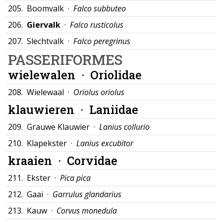
205.
Boomvalk ·
Falco subbuteo
206.
Giervalk
·
Falco rusticolus
207.
Slechtvalk ·
Falco peregrinus
PASSERIFORMES
wielewalen ·
Oriolidae
208.
Wielewaal ·
Oriolus oriolus
klauwieren ·
Laniidae
209.
Grauwe Klauwier ·
Lanius collurio
210.
Klapekster ·
Lanius excubitor
kraaien ·
Corvidae
211.
Ekster ·
Pica pica
212.
Gaai ·
Garrulus glandarius
213.
Kauw ·
Corvus monedula