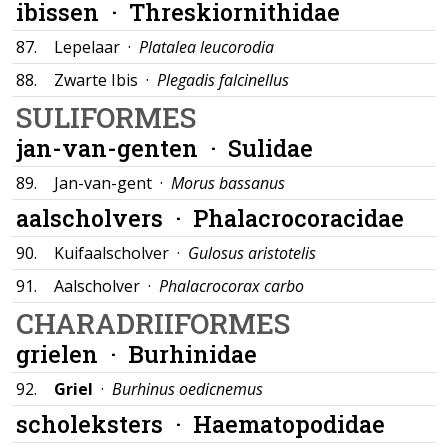
ibissen ·
Threskiornithidae
87.
Lepelaar ·
Platalea leucorodia
88.
Zwarte Ibis ·
Plegadis falcinellus
SULIFORMES
jan-van-genten ·
Sulidae
89.
Jan-van-gent ·
Morus bassanus
aalscholvers ·
Phalacrocoracidae
90.
Kuifaalscholver ·
Gulosus aristotelis
91.
Aalscholver ·
Phalacrocorax carbo
CHARADRIIFORMES
grielen ·
Burhinidae
92.
Griel
·
Burhinus oedicnemus
scholeksters ·
Haematopodidae