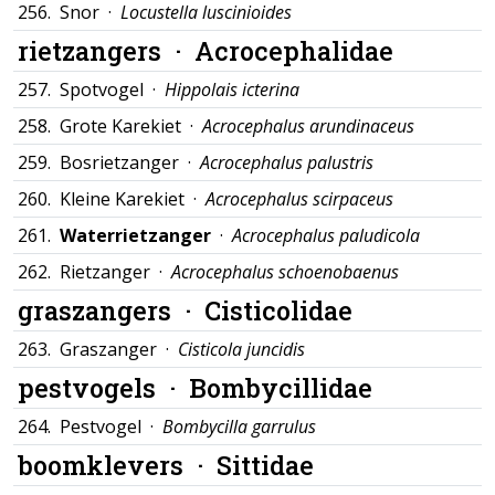
256.
Snor ·
Locustella luscinioides
rietzangers ·
Acrocephalidae
257.
Spotvogel ·
Hippolais icterina
258.
Grote Karekiet ·
Acrocephalus arundinaceus
259.
Bosrietzanger ·
Acrocephalus palustris
260.
Kleine Karekiet ·
Acrocephalus scirpaceus
261.
Waterrietzanger
·
Acrocephalus paludicola
262.
Rietzanger ·
Acrocephalus schoenobaenus
graszangers ·
Cisticolidae
263.
Graszanger ·
Cisticola juncidis
pestvogels ·
Bombycillidae
264.
Pestvogel ·
Bombycilla garrulus
boomklevers ·
Sittidae