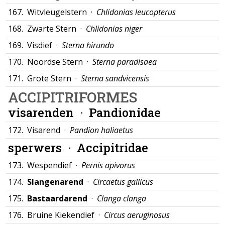
167.
Witvleugelstern ·
Chlidonias leucopterus
168.
Zwarte Stern ·
Chlidonias niger
169.
Visdief ·
Sterna hirundo
170.
Noordse Stern ·
Sterna paradisaea
171.
Grote Stern ·
Sterna sandvicensis
ACCIPITRIFORMES
visarenden ·
Pandionidae
172.
Visarend ·
Pandion haliaetus
sperwers ·
Accipitridae
173.
Wespendief ·
Pernis apivorus
174.
Slangenarend
·
Circaetus gallicus
175.
Bastaardarend
·
Clanga clanga
176.
Bruine Kiekendief ·
Circus aeruginosus