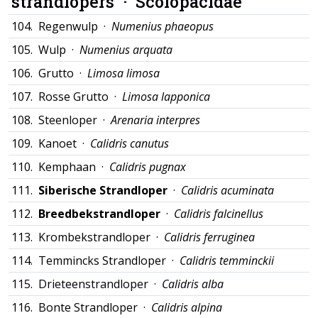
strandlopers ·
Scolopacidae
104.
Regenwulp ·
Numenius phaeopus
105.
Wulp ·
Numenius arquata
106.
Grutto ·
Limosa limosa
107.
Rosse Grutto ·
Limosa lapponica
108.
Steenloper ·
Arenaria interpres
109.
Kanoet ·
Calidris canutus
110.
Kemphaan ·
Calidris pugnax
111.
Siberische Strandloper
·
Calidris acuminata
112.
Breedbekstrandloper
·
Calidris falcinellus
113.
Krombekstrandloper ·
Calidris ferruginea
114.
Temmincks Strandloper ·
Calidris temminckii
115.
Drieteenstrandloper ·
Calidris alba
116.
Bonte Strandloper ·
Calidris alpina