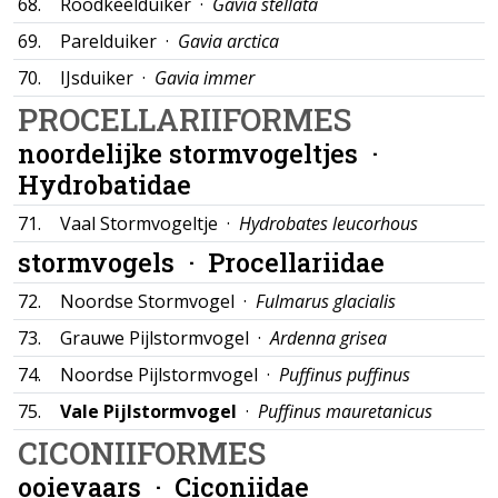
68.
Roodkeelduiker ·
Gavia stellata
69.
Parelduiker ·
Gavia arctica
70.
IJsduiker ·
Gavia immer
PROCELLARIIFORMES
noordelijke stormvogeltjes ·
Hydrobatidae
71.
Vaal Stormvogeltje ·
Hydrobates leucorhous
stormvogels ·
Procellariidae
72.
Noordse Stormvogel ·
Fulmarus glacialis
73.
Grauwe Pijlstormvogel ·
Ardenna grisea
74.
Noordse Pijlstormvogel ·
Puffinus puffinus
75.
Vale Pijlstormvogel
·
Puffinus mauretanicus
CICONIIFORMES
ooievaars ·
Ciconiidae