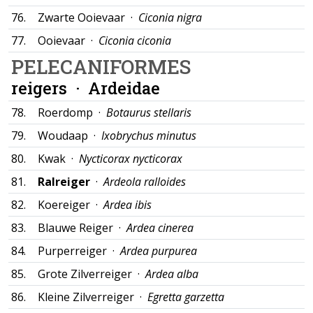
76.
Zwarte Ooievaar ·
Ciconia nigra
77.
Ooievaar ·
Ciconia ciconia
PELECANIFORMES
reigers ·
Ardeidae
78.
Roerdomp ·
Botaurus stellaris
79.
Woudaap ·
Ixobrychus minutus
80.
Kwak ·
Nycticorax nycticorax
81.
Ralreiger
·
Ardeola ralloides
82.
Koereiger ·
Ardea ibis
83.
Blauwe Reiger ·
Ardea cinerea
84.
Purperreiger ·
Ardea purpurea
85.
Grote Zilverreiger ·
Ardea alba
86.
Kleine Zilverreiger ·
Egretta garzetta