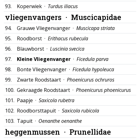
93.
Koperwiek ·
Turdus iliacus
vliegenvangers ·
Muscicapidae
94.
Grauwe Vliegenvanger ·
Muscicapa striata
95.
Roodborst ·
Erithacus rubecula
96.
Blauwborst ·
Luscinia svecica
97.
Kleine Vliegenvanger
·
Ficedula parva
98.
Bonte Vliegenvanger ·
Ficedula hypoleuca
99.
Zwarte Roodstaart ·
Phoenicurus ochruros
100.
Gekraagde Roodstaart ·
Phoenicurus phoenicurus
101.
Paapje ·
Saxicola rubetra
102.
Roodborsttapuit ·
Saxicola rubicola
103.
Tapuit ·
Oenanthe oenanthe
heggenmussen ·
Prunellidae