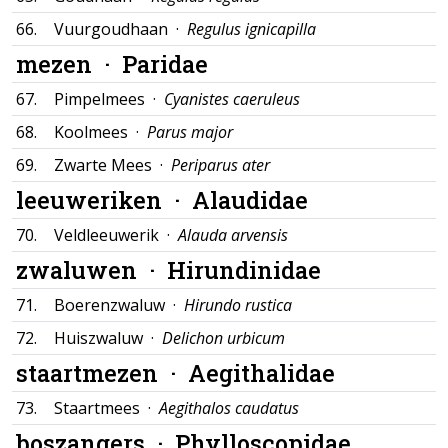
66.
Vuurgoudhaan ·
Regulus ignicapilla
mezen ·
Paridae
67.
Pimpelmees ·
Cyanistes caeruleus
68.
Koolmees ·
Parus major
69.
Zwarte Mees ·
Periparus ater
leeuweriken ·
Alaudidae
70.
Veldleeuwerik ·
Alauda arvensis
zwaluwen ·
Hirundinidae
71.
Boerenzwaluw ·
Hirundo rustica
72.
Huiszwaluw ·
Delichon urbicum
staartmezen ·
Aegithalidae
73.
Staartmees ·
Aegithalos caudatus
boszangers ·
Phylloscopidae