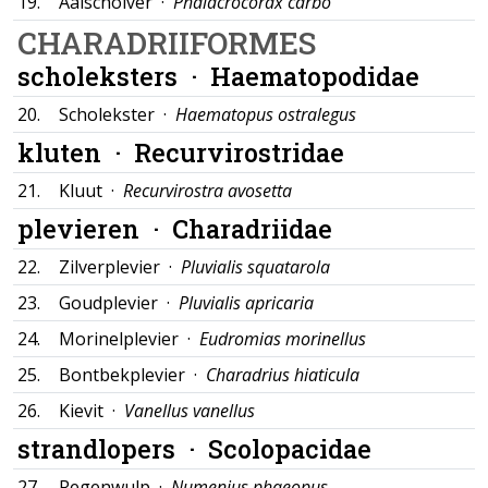
19.
Aalscholver ·
Phalacrocorax carbo
CHARADRIIFORMES
scholeksters ·
Haematopodidae
20.
Scholekster ·
Haematopus ostralegus
kluten ·
Recurvirostridae
21.
Kluut ·
Recurvirostra avosetta
plevieren ·
Charadriidae
22.
Zilverplevier ·
Pluvialis squatarola
23.
Goudplevier ·
Pluvialis apricaria
24.
Morinelplevier ·
Eudromias morinellus
25.
Bontbekplevier ·
Charadrius hiaticula
26.
Kievit ·
Vanellus vanellus
strandlopers ·
Scolopacidae
27.
Regenwulp ·
Numenius phaeopus