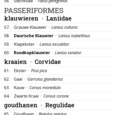
56.
Slechtvalk ·
Falco peregrinus
PASSERIFORMES
klauwieren ·
Laniidae
57.
Grauwe Klauwier ·
Lanius collurio
58.
Daurische Klauwier
·
Lanius isabellinus
59.
Klapekster ·
Lanius excubitor
60.
Roodkopklauwier
·
Lanius senator
kraaien ·
Corvidae
61.
Ekster ·
Pica pica
62.
Gaai ·
Garrulus glandarius
63.
Kauw ·
Corvus monedula
64.
Zwarte Kraai ·
Corvus corone
goudhanen ·
Regulidae
65.
Goudhaan ·
Regulus regulus