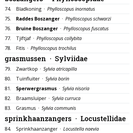
74.
Bladkoning ·
Phylloscopus inornatus
75.
Raddes Boszanger
·
Phylloscopus schwarzi
76.
Bruine Boszanger
·
Phylloscopus fuscatus
77.
Tjiftjaf ·
Phylloscopus collybita
78.
Fitis ·
Phylloscopus trochilus
grasmussen ·
Sylviidae
79.
Zwartkop ·
Sylvia atricapilla
80.
Tuinfluiter ·
Sylvia borin
81.
Sperwergrasmus
·
Sylvia nisoria
82.
Braamsluiper ·
Sylvia curruca
83.
Grasmus ·
Sylvia communis
sprinkhaanzangers ·
Locustellidae
84.
Sprinkhaanzanger ·
Locustella naevia