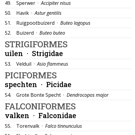
49.
Sperwer ·
Accipiter nisus
50.
Havik ·
Astur gentilis
51.
Ruigpootbuizerd ·
Buteo lagopus
52.
Buizerd ·
Buteo buteo
STRIGIFORMES
uilen ·
Strigidae
53.
Velduil ·
Asio flammeus
PICIFORMES
spechten ·
Picidae
54.
Grote Bonte Specht ·
Dendrocopos major
FALCONIFORMES
valken ·
Falconidae
55.
Torenvalk ·
Falco tinnunculus