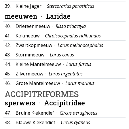
39.
Kleine Jager ·
Stercorarius parasiticus
meeuwen ·
Laridae
40.
Drieteenmeeuw ·
Rissa tridactyla
41.
Kokmeeuw ·
Chroicocephalus ridibundus
42.
Zwartkopmeeuw ·
Larus melanocephalus
43.
Stormmeeuw ·
Larus canus
44.
Kleine Mantelmeeuw ·
Larus fuscus
45.
Zilvermeeuw ·
Larus argentatus
46.
Grote Mantelmeeuw ·
Larus marinus
ACCIPITRIFORMES
sperwers ·
Accipitridae
47.
Bruine Kiekendief ·
Circus aeruginosus
48.
Blauwe Kiekendief ·
Circus cyaneus