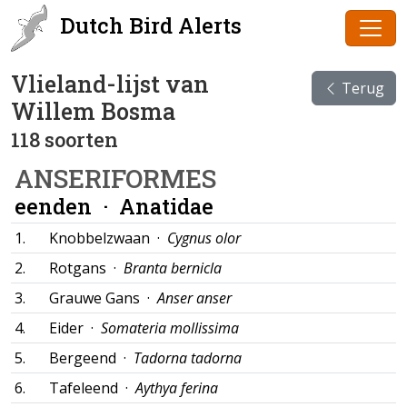
Dutch Bird Alerts
Vlieland-lijst van
Terug
Willem Bosma
118 soorten
ANSERIFORMES
eenden ·
Anatidae
1.
Knobbelzwaan ·
Cygnus olor
2.
Rotgans ·
Branta bernicla
3.
Grauwe Gans ·
Anser anser
4.
Eider ·
Somateria mollissima
5.
Bergeend ·
Tadorna tadorna
6.
Tafeleend ·
Aythya ferina