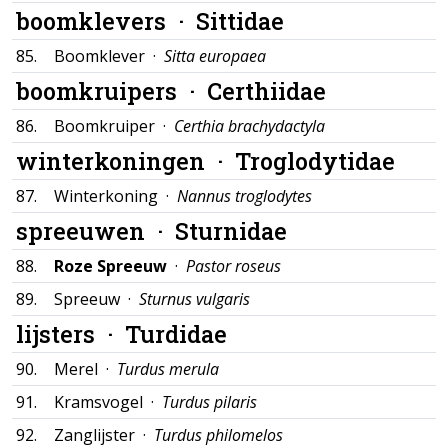
boomklevers ·
Sittidae
85.
Boomklever ·
Sitta europaea
boomkruipers ·
Certhiidae
86.
Boomkruiper ·
Certhia brachydactyla
winterkoningen ·
Troglodytidae
87.
Winterkoning ·
Nannus troglodytes
spreeuwen ·
Sturnidae
88.
Roze Spreeuw
·
Pastor roseus
89.
Spreeuw ·
Sturnus vulgaris
lijsters ·
Turdidae
90.
Merel ·
Turdus merula
91.
Kramsvogel ·
Turdus pilaris
92.
Zanglijster ·
Turdus philomelos