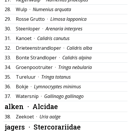
28.
Wulp ·
Numenius arquata
29.
Rosse Grutto ·
Limosa lapponica
30.
Steenloper ·
Arenaria interpres
31.
Kanoet ·
Calidris canutus
32.
Drieteenstrandloper ·
Calidris alba
33.
Bonte Strandloper ·
Calidris alpina
34.
Groenpootruiter ·
Tringa nebularia
35.
Tureluur ·
Tringa totanus
36.
Bokje ·
Lymnocryptes minimus
37.
Watersnip ·
Gallinago gallinago
alken ·
Alcidae
38.
Zeekoet ·
Uria aalge
jagers ·
Stercorariidae