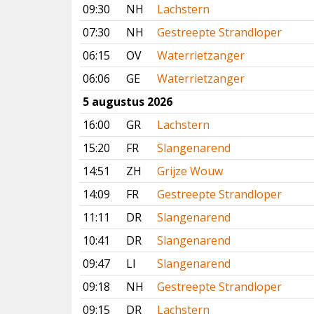
09:30
NH
Lachstern
07:30
NH
Gestreepte Strandloper
06:15
OV
Waterrietzanger
06:06
GE
Waterrietzanger
5 augustus 2026
16:00
GR
Lachstern
15:20
FR
Slangenarend
14:51
ZH
Grijze Wouw
14:09
FR
Gestreepte Strandloper
11:11
DR
Slangenarend
10:41
DR
Slangenarend
09:47
LI
Slangenarend
09:18
NH
Gestreepte Strandloper
09:15
DR
Lachstern