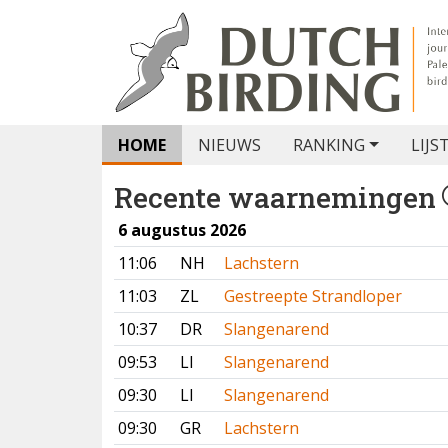
HOME
NIEUWS
RANKING
LIJS
Recente waarnemingen
6 augustus 2026
11:06
NH
Lachstern
11:03
ZL
Gestreepte Strandloper
10:37
DR
Slangenarend
09:53
LI
Slangenarend
09:30
LI
Slangenarend
09:30
GR
Lachstern