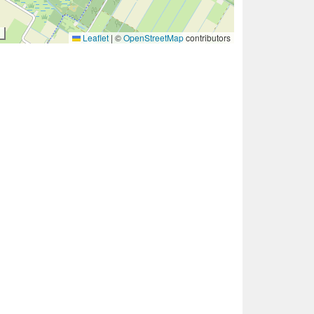
Leaflet
|
©
OpenStreetMap
contributors