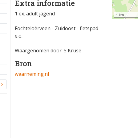
Extra informatie
1 ex. adult jagend
1 km
Fochteloërveen - Zuidoost - fietspad
e.o.
Waargenomen door: S Kruse
Bron
waarneming.nl