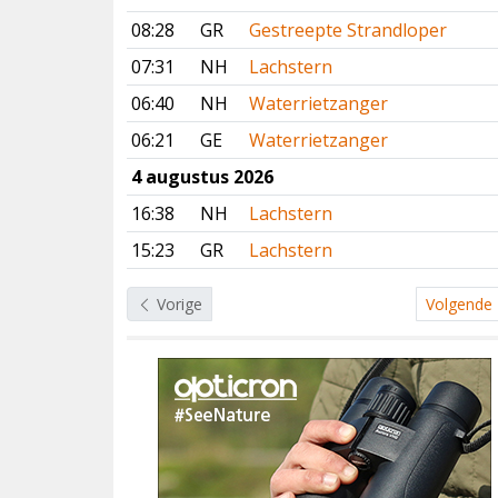
08:28
GR
Gestreepte Strandloper
07:31
NH
Lachstern
06:40
NH
Waterrietzanger
06:21
GE
Waterrietzanger
4 augustus 2026
16:38
NH
Lachstern
15:23
GR
Lachstern
Vorige
Volgende