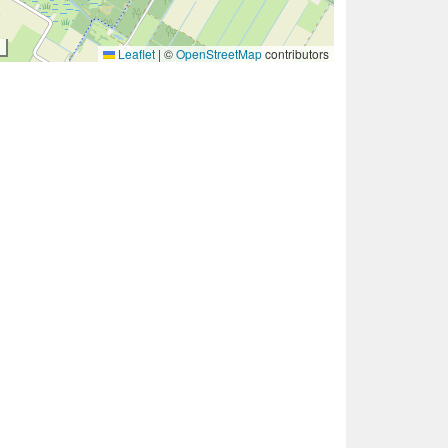
Leaflet
|
©
OpenStreetMap
contributors