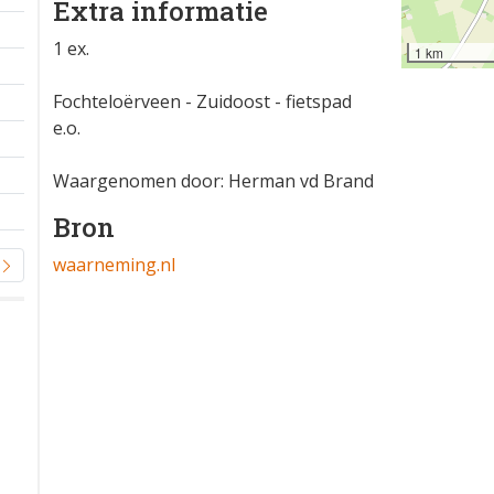
Extra informatie
1 ex.
1 km
Fochteloërveen - Zuidoost - fietspad
e.o.
Waargenomen door: Herman vd Brand
Bron
waarneming.nl