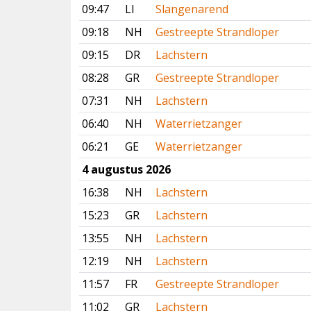
09:47
LI
Slangenarend
09:18
NH
Gestreepte Strandloper
09:15
DR
Lachstern
08:28
GR
Gestreepte Strandloper
07:31
NH
Lachstern
06:40
NH
Waterrietzanger
06:21
GE
Waterrietzanger
4 augustus 2026
16:38
NH
Lachstern
15:23
GR
Lachstern
13:55
NH
Lachstern
12:19
NH
Lachstern
11:57
FR
Gestreepte Strandloper
11:02
GR
Lachstern