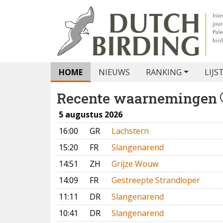
HOME
NIEUWS
RANKING
LIJS
Recente waarnemingen
5 augustus 2026
16:00
GR
Lachstern
15:20
FR
Slangenarend
14:51
ZH
Grijze Wouw
14:09
FR
Gestreepte Strandloper
11:11
DR
Slangenarend
10:41
DR
Slangenarend