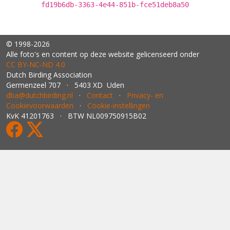
fd19b6db-3363-4e44-851b-fce51deb8a50
© 1998-2026
Alle foto's en content op deze website gelicenseerd onder
CC BY‑NC‑ND 4.0
Dutch Birding Association
Germenzeel 707 · 5403 XD Uden
dba@dutchbirding.nl
·
Contact
·
Privacy- en
Cookievoorwaarden
·
Cookie-instellingen
KvK 41201763 · BTW NL009750915B02