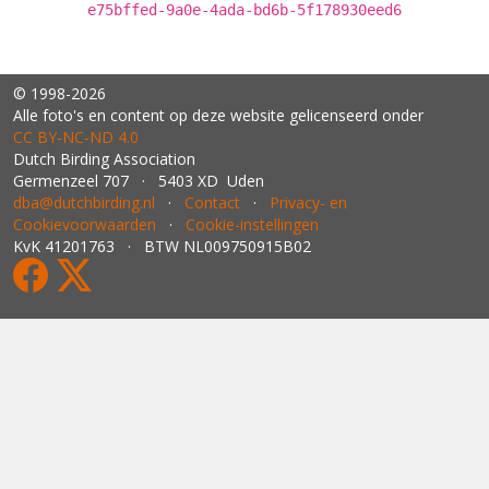
e75bffed-9a0e-4ada-bd6b-5f178930eed6
© 1998-2026
Alle foto's en content op deze website gelicenseerd onder
CC BY‑NC‑ND 4.0
Dutch Birding Association
Germenzeel 707 · 5403 XD Uden
dba@dutchbirding.nl
·
Contact
·
Privacy- en
Cookievoorwaarden
·
Cookie-instellingen
KvK 41201763 · BTW NL009750915B02