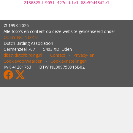
2136825d-905f-427d-bfe1-68e59d48d2e1
© 1998-2026
Alle foto's en content op deze website gelicenseerd onder
CC BY‑NC‑ND 4.0
Dutch Birding Association
Germenzeel 707 · 5403 XD Uden
dba@dutchbirding.nl
·
Contact
·
Privacy- en
Cookievoorwaarden
·
Cookie-instellingen
KvK 41201763 · BTW NL009750915B02