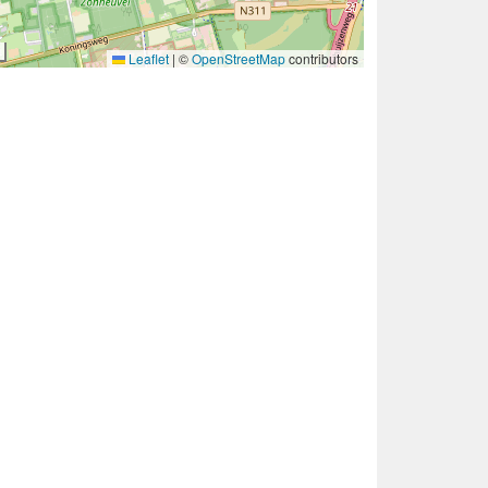
Leaflet
|
©
OpenStreetMap
contributors