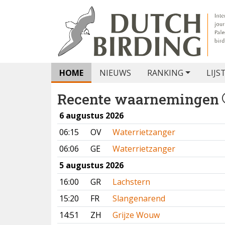
HOME
NIEUWS
RANKING
LIJS
Recente waarnemingen
6 augustus 2026
06:15
OV
Waterrietzanger
06:06
GE
Waterrietzanger
5 augustus 2026
16:00
GR
Lachstern
15:20
FR
Slangenarend
14:51
ZH
Grijze Wouw