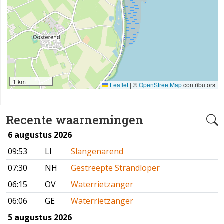
1 km
Leaflet
|
©
OpenStreetMap
contributors
Recente waarnemingen
6 augustus 2026
09:53
LI
Slangenarend
07:30
NH
Gestreepte Strandloper
06:15
OV
Waterrietzanger
06:06
GE
Waterrietzanger
5 augustus 2026