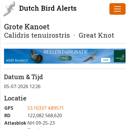
Dutch Bird Alerts
Grote Kanoet
Calidris tenuirostris
· Great Knot
Datum & Tijd
05-07-2026 12:26
Locatie
GPS
53.10337 4.89571
RD
122,082 568,620
Atlasblok
NH 09-25-23