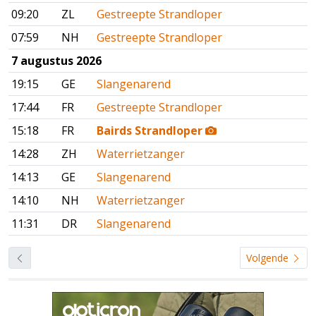
09:20
ZL
Gestreepte Strandloper
07:59
NH
Gestreepte Strandloper
7 augustus 2026
19:15
GE
Slangenarend
17:44
FR
Gestreepte Strandloper
15:18
FR
Bairds Strandloper
14:28
ZH
Waterrietzanger
14:13
GE
Slangenarend
14:10
NH
Waterrietzanger
11:31
DR
Slangenarend
Volgende