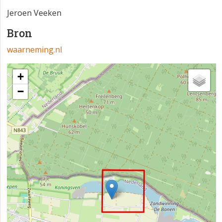
Jeroen Veeken
Bron
waarneming.nl
+
−