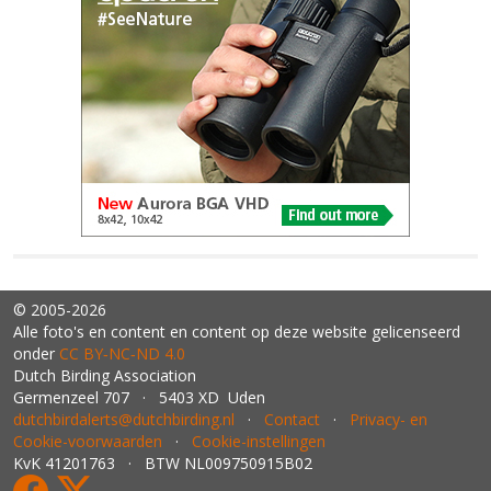
© 2005-2026
Alle foto's en content en content op deze website gelicenseerd
onder
CC BY‑NC‑ND 4.0
Dutch Birding Association
Germenzeel 707 · 5403 XD Uden
dutchbirdalerts@dutchbirding.nl
·
Contact
·
Privacy- en
Cookie-voorwaarden
·
Cookie-instellingen
KvK 41201763 · BTW NL009750915B02