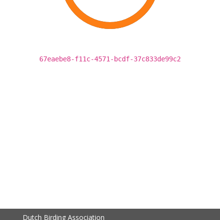
67eaebe8-f11c-4571-bcdf-37c833de99c2
Dutch Birding Association