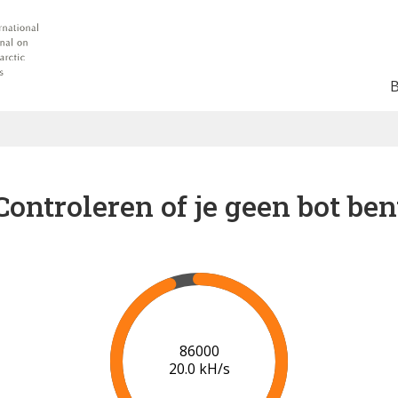
Controleren of je geen bot ben
87000
19.1 kH/s