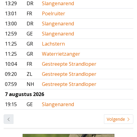
13:29
DR
Slangenarend
13:01
FR
Poelruiter
13:00
DR
Slangenarend
12:59
GE
Slangenarend
11:25
GR
Lachstern
11:25
GR
Waterrietzanger
10:04
FR
Gestreepte Strandloper
09:20
ZL
Gestreepte Strandloper
07:59
NH
Gestreepte Strandloper
7 augustus 2026
19:15
GE
Slangenarend
Volgende