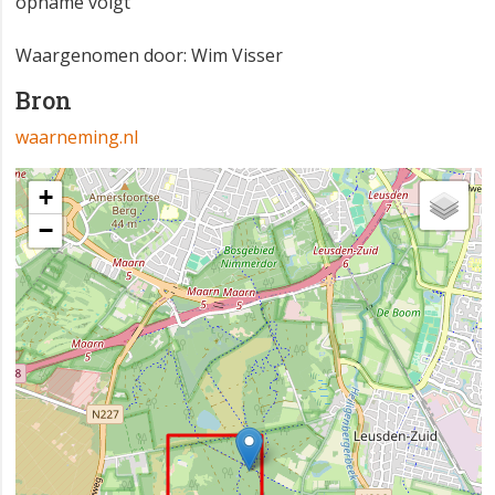
opname volgt
Waargenomen door: Wim Visser
Bron
waarneming.nl
+
−