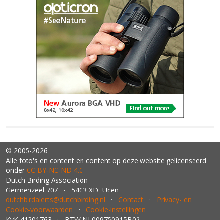
© 2005-2026
Alle foto's en content en content op deze website gelicenseerd
onder
CC BY‑NC‑ND 4.0
Dutch Birding Association
Germenzeel 707 · 5403 XD Uden
dutchbirdalerts@dutchbirding.nl
·
Contact
·
Privacy- en
Cookie-voorwaarden
·
Cookie-instellingen
KvK 41201763 · BTW NL009750915B02