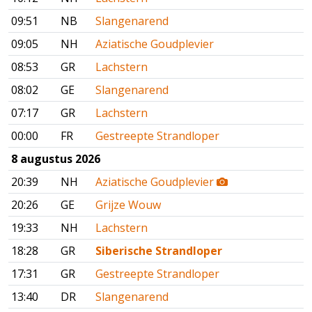
09:51
NB
Slangenarend
09:05
NH
Aziatische Goudplevier
08:53
GR
Lachstern
08:02
GE
Slangenarend
07:17
GR
Lachstern
00:00
FR
Gestreepte Strandloper
8 augustus 2026
20:39
NH
Aziatische Goudplevier
20:26
GE
Grijze Wouw
19:33
NH
Lachstern
18:28
GR
Siberische Strandloper
17:31
GR
Gestreepte Strandloper
13:40
DR
Slangenarend