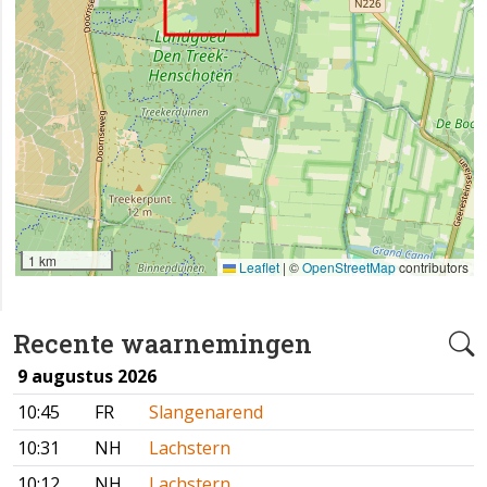
1 km
Leaflet
|
©
OpenStreetMap
contributors
Recente waarnemingen
9 augustus 2026
10:45
FR
Slangenarend
10:31
NH
Lachstern
10:12
NH
Lachstern