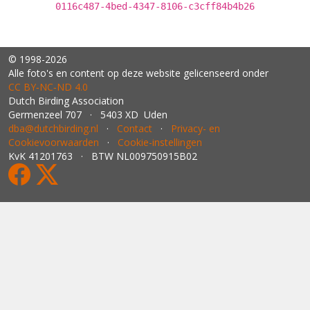
0116c487-4bed-4347-8106-c3cff84b4b26
© 1998-2026
Alle foto's en content op deze website gelicenseerd onder
CC BY‑NC‑ND 4.0
Dutch Birding Association
Germenzeel 707 · 5403 XD Uden
dba@dutchbirding.nl
·
Contact
·
Privacy- en
Cookievoorwaarden
·
Cookie-instellingen
KvK 41201763 · BTW NL009750915B02