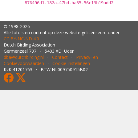
876496d1-182a-47bd-ba35-56c13b19add2
© 1998-2026
Alle foto's en content op deze website gelicenseerd onder
CC BY‑NC‑ND 4.0
Dutch Birding Association
Germenzeel 707 · 5403 XD Uden
dba@dutchbirding.nl
·
Contact
·
Privacy- en
Cookievoorwaarden
·
Cookie-instellingen
KvK 41201763 · BTW NL009750915B02