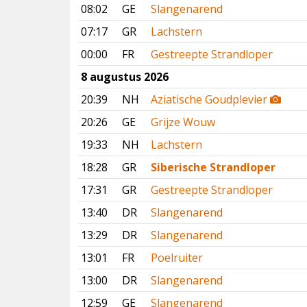
08:02
GE
Slangenarend
07:17
GR
Lachstern
00:00
FR
Gestreepte Strandloper
8 augustus 2026
20:39
NH
Aziatische Goudplevier
20:26
GE
Grijze Wouw
19:33
NH
Lachstern
18:28
GR
Siberische Strandloper
17:31
GR
Gestreepte Strandloper
13:40
DR
Slangenarend
13:29
DR
Slangenarend
13:01
FR
Poelruiter
13:00
DR
Slangenarend
12:59
GE
Slangenarend