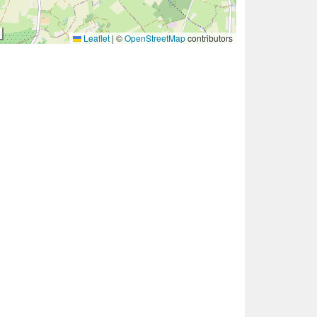
Leaflet
|
©
OpenStreetMap
contributors