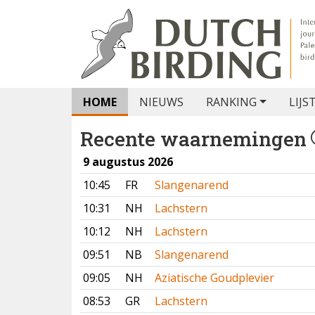
HOME
NIEUWS
RANKING
LIJS
Recente waarnemingen
9 augustus 2026
10:45
FR
Slangenarend
10:31
NH
Lachstern
10:12
NH
Lachstern
09:51
NB
Slangenarend
09:05
NH
Aziatische Goudplevier
08:53
GR
Lachstern