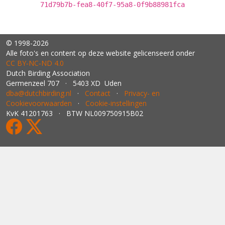
71d79b7b-fea8-40f7-95a8-0f9b88981fca
© 1998-2026
Alle foto's en content op deze website gelicenseerd onder
CC BY‑NC‑ND 4.0
Dutch Birding Association
Germenzeel 707 · 5403 XD Uden
dba@dutchbirding.nl
·
Contact
·
Privacy- en
Cookievoorwaarden
·
Cookie-instellingen
KvK 41201763 · BTW NL009750915B02