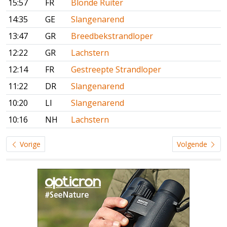
15:57
FR
Blonde Ruiter
14:35
GE
Slangenarend
13:47
GR
Breedbekstrandloper
12:22
GR
Lachstern
12:14
FR
Gestreepte Strandloper
11:22
DR
Slangenarend
10:20
LI
Slangenarend
10:16
NH
Lachstern
Vorige
Volgende