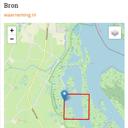
Bron
waarneming.nl
+
−