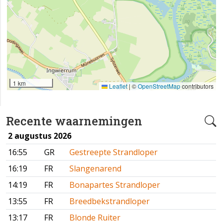
1 km
Leaflet
|
©
OpenStreetMap
contributors
Recente waarnemingen
2 augustus 2026
16:55
GR
Gestreepte Strandloper
16:19
FR
Slangenarend
14:19
FR
Bonapartes Strandloper
13:55
FR
Breedbekstrandloper
13:17
FR
Blonde Ruiter