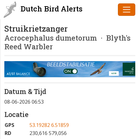
Dutch Bird Alerts
Struikrietzanger
Acrocephalus dumetorum
· Blyth's
Reed Warbler
Datum & Tijd
08-06-2026 06:53
Locatie
GPS
53.19282 6.51859
RD
230,616 579,056