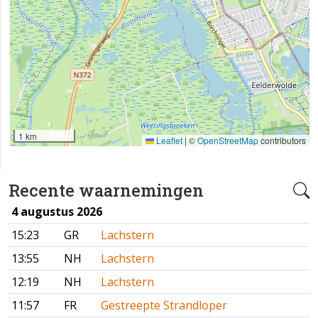
1 km
Leaflet
|
©
OpenStreetMap
contributors
Recente waarnemingen
4 augustus 2026
15:23
GR
Lachstern
13:55
NH
Lachstern
12:19
NH
Lachstern
11:57
FR
Gestreepte Strandloper