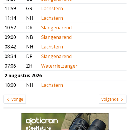
11:59
GR
Lachstern
11:14
NH
Lachstern
10:52
DR
Slangenarend
09:00
NB
Slangenarend
08:42
NH
Lachstern
08:34
DR
Slangenarend
07:06
ZH
Waterrietzanger
2 augustus 2026
18:00
NH
Lachstern
Vorige
Volgende