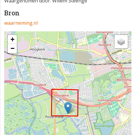
Waargenomen door: Willem Steenge
Bron
waarneming.nl
+
−