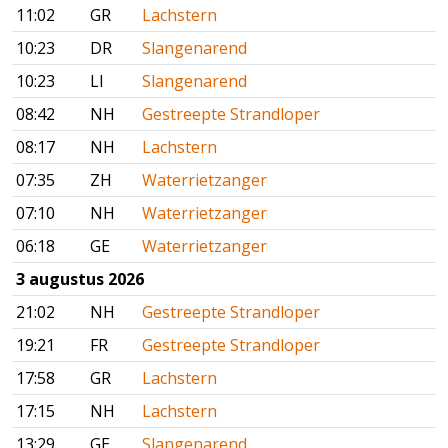
11:02
GR
Lachstern
10:23
DR
Slangenarend
10:23
LI
Slangenarend
08:42
NH
Gestreepte Strandloper
08:17
NH
Lachstern
07:35
ZH
Waterrietzanger
07:10
NH
Waterrietzanger
06:18
GE
Waterrietzanger
3 augustus 2026
21:02
NH
Gestreepte Strandloper
19:21
FR
Gestreepte Strandloper
17:58
GR
Lachstern
17:15
NH
Lachstern
13:29
GE
Slangenarend