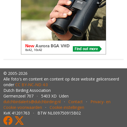
© 2005-2026
Alle foto's en content en content op deze website gelicenseerd
onder
CC BY‑NC‑ND 4.0
Dutch Birding Association
Germenzeel 707 · 5403 XD Uden
dutchbirdalerts@dutchbirding.nl
·
Contact
·
Privacy- en
Cookie-voorwaarden
·
Cookie-instellingen
KvK 41201763 · BTW NL009750915B02