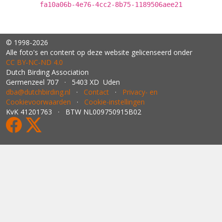
fa10a06b-4e76-4cc2-8b75-1189506aee21
© 1998-2026
Alle foto's en content op deze website gelicenseerd onder
CC BY‑NC‑ND 4.0
Dutch Birding Association
Germenzeel 707 · 5403 XD Uden
dba@dutchbirding.nl
·
Contact
·
Privacy- en
Cookievoorwaarden
·
Cookie-instellingen
KvK 41201763 · BTW NL009750915B02