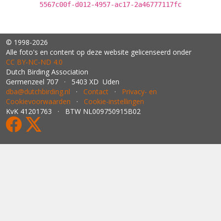
5567c00f-d012-4957-ac17-2a46777117fc
© 1998-2026
Alle foto's en content op deze website gelicenseerd onder
CC BY‑NC‑ND 4.0
Dutch Birding Association
Germenzeel 707 · 5403 XD Uden
dba@dutchbirding.nl
·
Contact
·
Privacy- en
Cookievoorwaarden
·
Cookie-instellingen
KvK 41201763 · BTW NL009750915B02