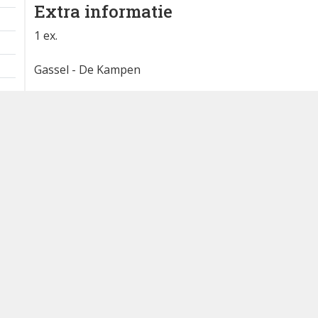
Gehoord via
waarneming.nl
1 km
Extra informatie
1 ex.
Gassel - De Kampen
De foto is van eerder vanochtend toen
het te donker was voor een goede
foto. Nu zit hij te siep in dezelfde
bosjes achter prive terein dus alleen
mey warmtebeeldcamera te zien
Waargenomen door: Nicje
Bron
waarneming.nl