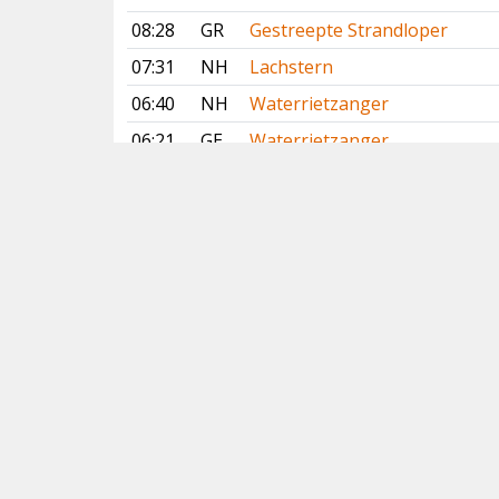
08:28
GR
Gestreepte Strandloper
07:31
NH
Lachstern
06:40
NH
Waterrietzanger
06:21
GE
Waterrietzanger
4 augustus 2026
16:38
NH
Lachstern
15:23
GR
Lachstern
Vorige
Volgende