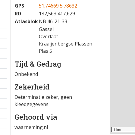
06-06-2026 08:18
−
Locatie
GPS
51.74669 5.78632
RD
182,563 417,629
Atlasblok
NB 46-21-33
Gassel
Overlaat
Kraaijenbergse Plassen
Plas 5
Tijd & Gedrag
Onbekend
Zekerheid
Determinatie zeker, geen
kleedgegevens