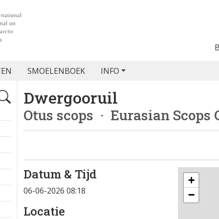
TEN
SMOELENBOEK
INFO
Dwergooruil
Otus scops
· Eurasian Scops 
Datum & Tijd
+