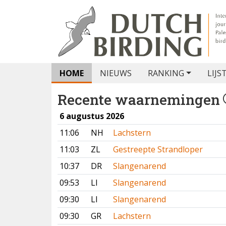
HOME
NIEUWS
RANKING
LIJS
Recente waarnemingen
6 augustus 2026
11:06
NH
Lachstern
11:03
ZL
Gestreepte Strandloper
10:37
DR
Slangenarend
09:53
LI
Slangenarend
09:30
LI
Slangenarend
09:30
GR
Lachstern