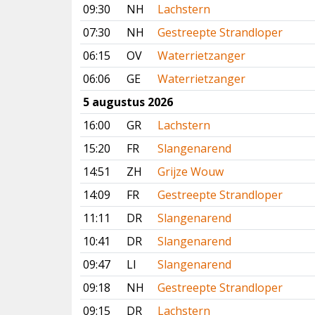
09:30
NH
Lachstern
07:30
NH
Gestreepte Strandloper
06:15
OV
Waterrietzanger
06:06
GE
Waterrietzanger
5 augustus 2026
16:00
GR
Lachstern
15:20
FR
Slangenarend
14:51
ZH
Grijze Wouw
14:09
FR
Gestreepte Strandloper
11:11
DR
Slangenarend
10:41
DR
Slangenarend
09:47
LI
Slangenarend
09:18
NH
Gestreepte Strandloper
09:15
DR
Lachstern