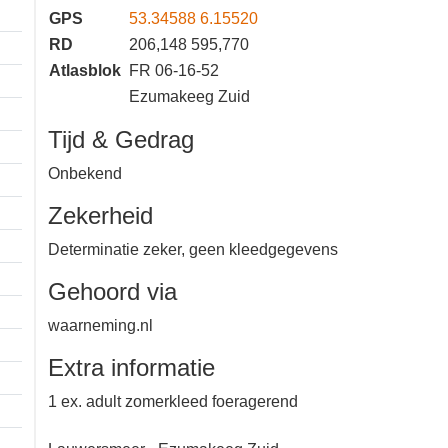
GPS
53.34588 6.15520
RD
206,148 595,770
Atlasblok
FR 06-16-52
Ezumakeeg Zuid
Tijd & Gedrag
Onbekend
Zekerheid
Determinatie zeker, geen
kleedgegevens
Gehoord via
waarneming.nl
Extra informatie
1 ex. adult zomerkleed foeragerend
1 km