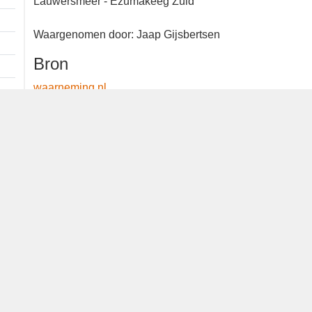
Lauwersmeer - Ezumakeeg Zuid
Waargenomen door: Jaap Gijsbertsen
Bron
waarneming.nl
Dutch Birding Association
Germenzeel 707 · 5403 XD Uden