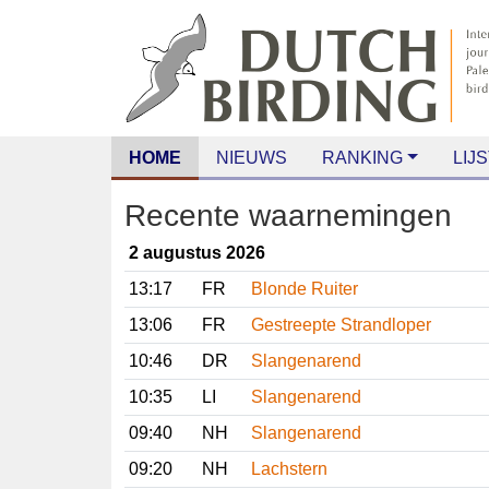
HOME
NIEUWS
RANKING
LIJS
Recente waarnemingen
2 augustus 2026
13:17
FR
Blonde Ruiter
13:06
FR
Gestreepte Strandloper
10:46
DR
Slangenarend
10:35
LI
Slangenarend
09:40
NH
Slangenarend
09:20
NH
Lachstern