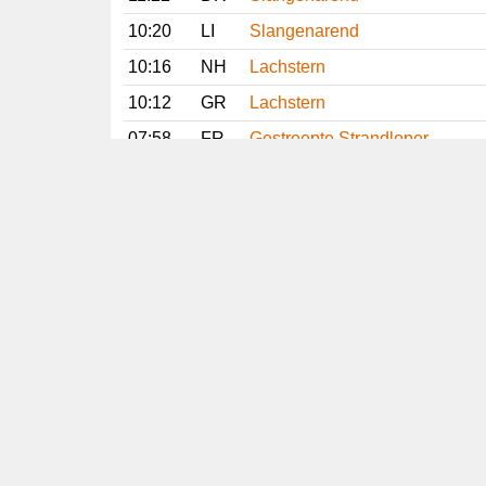
10:20
LI
Slangenarend
10:16
NH
Lachstern
10:12
GR
Lachstern
07:58
FR
Gestreepte Strandloper
07:33
NH
Lachstern
31 juli 2026
20:30
DR
Slangenarend
Vorige
Volgende
Copyright
© 2005-2026
Alle foto's en content en content op deze website