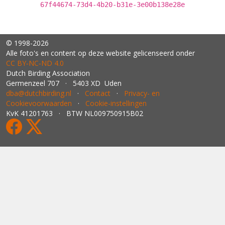
67f44674-73d4-4b20-b31e-3e00b138e28e
© 1998-2026
Alle foto's en content op deze website gelicenseerd onder
CC BY‑NC‑ND 4.0
Dutch Birding Association
Germenzeel 707 · 5403 XD Uden
dba@dutchbirding.nl
·
Contact
·
Privacy- en
Cookievoorwaarden
·
Cookie-instellingen
KvK 41201763 · BTW NL009750915B02