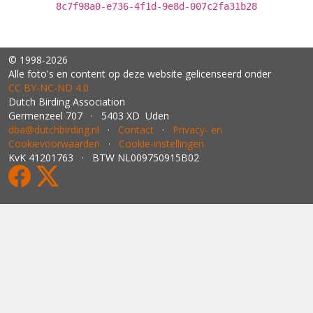
8c7f98a0-e736-4f1d-9e8d-007c2fa31b28
© 1998-2026
Alle foto's en content op deze website gelicenseerd onder
CC BY‑NC‑ND 4.0
Dutch Birding Association
Germenzeel 707 · 5403 XD Uden
dba@dutchbirding.nl
·
Contact
·
Privacy- en
Cookievoorwaarden
·
Cookie-instellingen
KvK 41201763 · BTW NL009750915B02