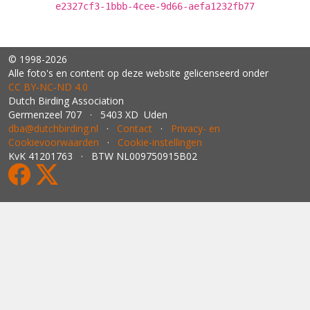
e2327cf3-1bbb-4cee-9d66-aefa1232fb77
© 1998-2026
Alle foto's en content op deze website gelicenseerd onder
CC BY‑NC‑ND 4.0
Dutch Birding Association
Germenzeel 707 · 5403 XD Uden
dba@dutchbirding.nl
·
Contact
·
Privacy- en
Cookievoorwaarden
·
Cookie-instellingen
KvK 41201763 · BTW NL009750915B02